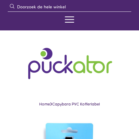
›
Home
Capybara PVC Kofferlabel
Skip
Skip
to
to
the
the
end
beginning