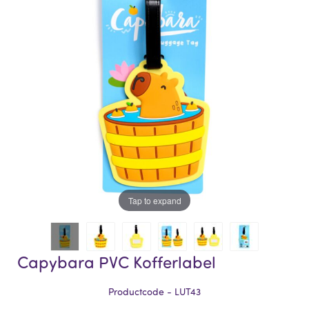
of
of
the
the
images
images
gallery
gallery
Tap to expand
Capybara PVC Kofferlabel
Productcode - LUT43