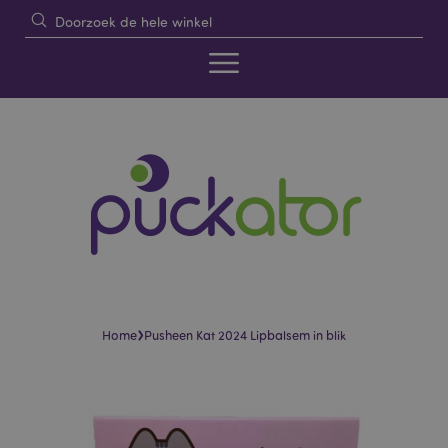
›
Home
Pusheen Kat 2024 Lipbalsem in blik
Skip
Skip
to
to
the
the
end
beginning