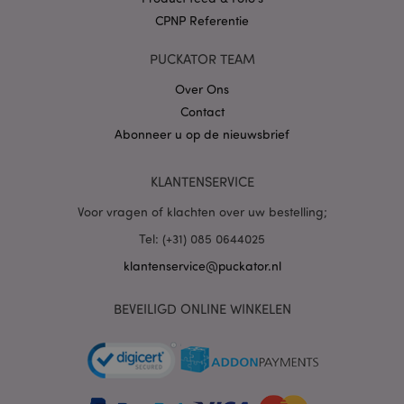
CPNP Referentie
PUCKATOR TEAM
Over Ons
Contact
mage-cache-sessid
1
Adobe Inc.
Abonneer u op de nieuwsbrief
www.puckator.nl
KLANTENSERVICE
Voor vragen of klachten over uw bestelling;
Tel: (+31) 085 0644025
_GRECAPTCHA
6 m
Google LLC
klantenservice@puckator.nl
www.google.com
BEVEILIGD ONLINE WINKELEN
form_key
1 dag
Adobe Inc.
.www.puckator.nl