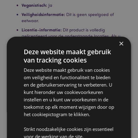
Veganistisch:
Ja
Veiligheidsinformatie:
Dit is geen speelgoed of
eetwaar.
Licentie-informatie:
Dit product is volledig
gelicentieerd voor de onderstaande locaties. Als u
×
zich buiten deze gebieden bevindt, probeer dit
product dan niet te kopen. Als u dit toch doet, wordt
Deze website maakt gebruik
het product uit uw bestelling verwijderd. Neem voor
van tracking cookies
meer informatie contact op met onze klantenservice.
Gelicentieerde gebieden:
Ålandeilanden, Albanië,
Deze website maakt gebruik van cookies
Andorra, Oostenrijk, Azerbeidzjan, Azoren (Portugal),
om veiligheid en functionaliteit te bieden
Balearen (Spanje), Wit-Rusland, België, Bermuda,
en de gebruikerservaring te verbeteren. U
Bosnië en Herzegovina, Bulgarije, Canarische
Eilanden (Spanje), Ceuta en Melilla, Chili, Corsica
kunt hieronder uw cookievoorkeuren
(Frankrijk), Kroatië, Cyprus, Tsjechië, Denemarken,
instellen en u kunt uw voorkeuren in de
Estland, Finland (vasteland), Frankrijk (vasteland),
toekomst op elk moment wijzigen door op
Frans-Guyana, Georgië, Duitsland, Gibraltar,
het cookiepictogram te klikken.
Griekenland, Guadeloupe, Guernsey (Kanaaleilanden),
Heilige Stoel (Vaticaanstad), Hongarije, IJsland,
Ierland, Isle of Man (Verenigd Koninkrijk), Italië
Strikt noodzakelijke cookies zijn essentieel
(vasteland), Jersey (Kanaaleilanden), Kosovo, Letland,
voor de werking van de site.