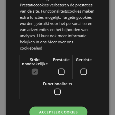
Liechtenstein, Litouwen, Luxemburg, Noord-
Prestatiecookies verbeteren de prestaties
Macedonië, Madeira (Portugal), Malta, Martinique,
van de site. Functionaliteitscookies maken
Mayotte, Moldavië, Montenegro, Nederland,
extra functies mogelijk. Targetingcookies
Noorwegen, Polen, Portugal (vasteland), Réunion,
Roemenië, Rusland, Saint Martin (Frans deel), Servië,
worden gebruikt voor het personaliseren
Sicilië (Italië), Slowakije, Slovenië, Spanje (vasteland),
van advertenties en het bijhouden van
Zweden, Zwitserland, Turkije, Oekraïne, Verenigd
analyses. U kunt ook meer informatie
Koninkrijk (vasteland), Verenigd Koninkrijk (Noord-
bekijken in ons
Meer over ons
Ierland, Hooglanden en eilanden)
cookiebeleid
CPNP:
UKCP-94643507/EU-4626579
Strikt
Prestatie
Gerichte
Product Bron:
noodzakelijke
Zoekt u meer informatie over kopen bij Puckator?
Lees dan onze
klanten informatie gids.
Functionaliteits
ACCEPTEER COOKIES