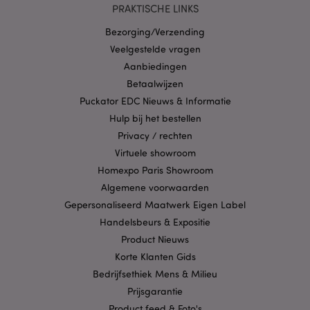
PRAKTISCHE LINKS
Bezorging/Verzending
Veelgestelde vragen
X-Magento-Vary
1 dag
Adobe Inc.
www.puckator.nl
Aanbiedingen
Betaalwijzen
Privacybeleid van
Puckator EDC Nieuws & Informatie
Google
Hulp bij het bestellen
Privacy / rechten
Virtuele showroom
mage-cache-storage
1
Adobe Inc.
Homexpo Paris Showroom
www.puckator.nl
Algemene voorwaarden
Gepersonaliseerd Maatwerk Eigen Label
Handelsbeurs & Expositie
PHPSESSID
1 dag
PHP.net
Product Nieuws
.www.puckator.nl
Korte Klanten Gids
Bedrijfsethiek Mens & Milieu
Prijsgarantie
Product feed & Foto's