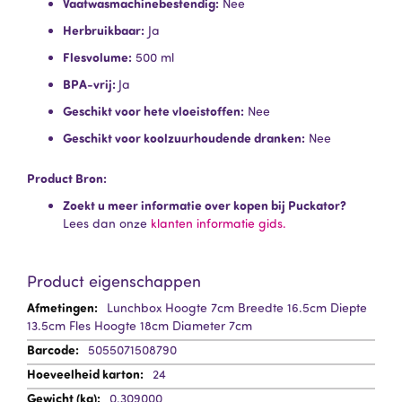
Vaatwasmachinebestendig:
Nee
Herbruikbaar:
Ja
Flesvolume:
500 ml
BPA-vrij:
Ja
Geschikt voor hete vloeistoffen:
Nee
Geschikt voor koolzuurhoudende dranken:
Nee
Product Bron:
Zoekt u meer informatie over kopen bij Puckator?
Lees dan onze
klanten informatie gids.
Product eigenschappen
Meer
Lunchbox Hoogte 7cm Breedte 16.5cm Diepte
informatie
13.5cm Fles Hoogte 18cm Diameter 7cm
5055071508790
24
0.309000