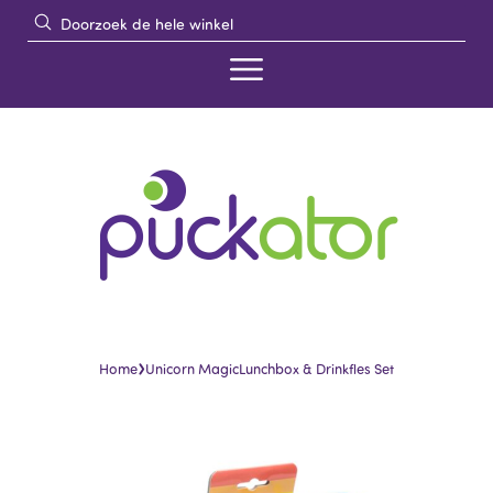
›
Home
Unicorn MagicLunchbox & Drinkfles Set
Skip
Skip
to
to
the
the
end
beginning