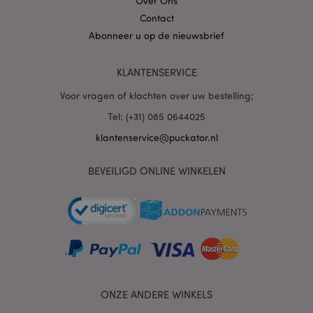
Over Ons
Contact
Abonneer u op de nieuwsbrief
mage-cache-sessid
1
Adobe Inc.
KLANTENSERVICE
www.puckator.nl
Voor vragen of klachten over uw bestelling;
Tel: (+31) 085 0644025
klantenservice@puckator.nl
_GRECAPTCHA
6 m
Google LLC
BEVEILIGD ONLINE WINKELEN
www.google.com
form_key
1 dag
Adobe Inc.
.www.puckator.nl
ONZE ANDERE WINKELS
mage-messages
1 dag
Adobe Inc.