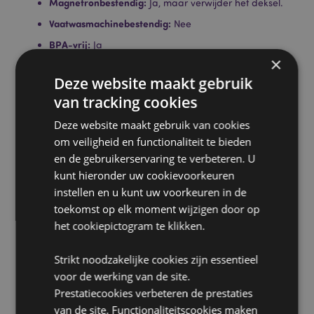
Magnetronbestendig:
Ja, maar verwijder het deksel.
Vaatwasmachinebestendig:
Nee
BPA-vrij:
Ja
×
Volume:
TBC
Deze website maakt gebruik
Licentie-informatie:
Dit product is volledig
van tracking cookies
gelicentieerd voor de onderstaande locaties. Als u
zich buiten deze gebieden bevindt, probeer dit
Deze website maakt gebruik van cookies
product dan niet te kopen. Als u dit toch doet, wordt
om veiligheid en functionaliteit te bieden
het product uit uw bestelling verwijderd. Neem voor
meer informatie contact op met onze klantenservice.
en de gebruikerservaring te verbeteren. U
Gelicentieerde gebieden:
Ålandeilanden, Albanië,
kunt hieronder uw cookievoorkeuren
Oostenrijk, Azoren (Portugal), Bahrein, Balearen
instellen en u kunt uw voorkeuren in de
(Spanje), België, Bermuda, Bosnië en Herzegovina,
toekomst op elk moment wijzigen door op
Bulgarije, Canada, Canarische Eilanden (Spanje),
het cookiepictogram te klikken.
Ceuta en Melilla, Corsica (Frankrijk), Kroatië, Cyprus,
Tsjechië, Denemarken, Estland, Finland (vasteland),
Frankrijk (vasteland), Frans-Guyana, Duitsland,
Strikt noodzakelijke cookies zijn essentieel
Gibraltar, Griekenland, Guadeloupe, Guernsey
voor de werking van de site.
(Kanaaleilanden), Heilige Stoel (Vaticaanstad),
Prestatiecookies verbeteren de prestaties
Hongkong, Hongarije, IJsland, Ierland, Isle of Man
van de site. Functionaliteitscookies maken
(Verenigd Koninkrijk), Italië (vasteland), Jersey