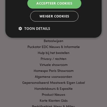
ACCEPTEER COOKIES
PRAKTISCHE LINKS
WEIGER COOKIES
Bezorging/Verzending
TOON DETAILS
Veelgestelde vragen
Aanbiedingen
Betaalwijzen
Puckator EDC Nieuws & Informatie
Strikt noodzakelijke
Prestatie
Gerichte
Hulp bij het bestellen
Functionaliteits
Privacy / rechten
Strikt noodzakelijke cookies maken
Virtuele showroom
kernfunctionaliteit van de website mogelijk, zoals
Homexpo Paris Showroom
gebruikersaanmelding en accountbeheer. Zonder
strikt noodzakelijke cookies kan de website niet
Algemene voorwaarden
goed gebruikt worden.
Gepersonaliseerd Maatwerk Eigen Label
Provider
/
Naam
Verv
Handelsbeurs & Expositie
Domein
Product Nieuws
CookieScriptConsent
1 
CookieScript
.puckator.nl
Korte Klanten Gids
Bedrijfsethiek Mens & Milieu