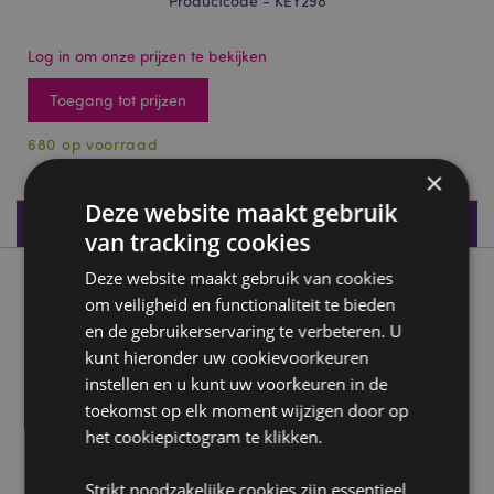
Productcode - KEY298
Log in om onze prijzen te bekijken
Toegang tot prijzen
680 op voorraad
×
Deze website maakt gebruik
Productspecificaties
van tracking cookies
Deze website maakt gebruik van cookies
Product beschrijving
om veiligheid en functionaliteit te bieden
en de gebruikerservaring te verbeteren. U
Foodiemals Frida de Taco Sleutelhanger
kunt hieronder uw cookievoorkeuren
Materiaal:
Kunsthars en metaal
instellen en u kunt uw voorkeuren in de
toekomst op elk moment wijzigen door op
Product Bron:
het cookiepictogram te klikken.
Zoekt u meer informatie over kopen bij Puckator?
Lees dan onze
klanten informatie gids.
Strikt noodzakelijke cookies zijn essentieel