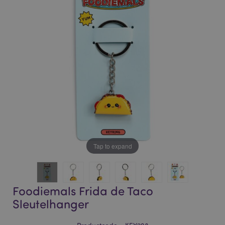
of
of
the
the
images
images
gallery
gallery
Tap to expand
Foodiemals Frida de Taco
Sleutelhanger