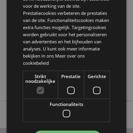
voor de werking van de site.
Prestatiecookies verbeteren de prestaties
Product eigenschappen
van de site. Functionaliteitscookies maken
Meer
Hoogte 1.5cm Breedte 2.5cm Diepte 1cm
extra functies mogelijk. Targetingcookies
informatie
Totale lengte 7.5cm
worden gebruikt voor het personaliseren
5055071505980
van advertenties en het bijhouden van
144
analyses. U kunt ook meer informatie
0.021000
bekijken in ons
Meer over ons
cookiebeleid
Nee
Nee
Strikt
Prestatie
Gerichte
Nee
noodzakelijke
Foodiemals
Functionaliteits