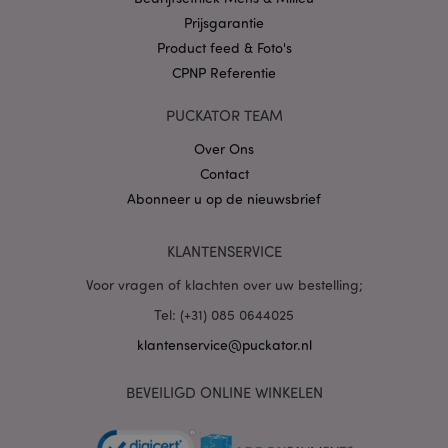
Prijsgarantie
Product feed & Foto's
CPNP Referentie
X-Magento-Vary
1 dag
Adobe Inc.
www.puckator.nl
PUCKATOR TEAM
Over Ons
Privacybeleid van
Contact
Google
Abonneer u op de nieuwsbrief
KLANTENSERVICE
mage-cache-storage
1
Adobe Inc.
www.puckator.nl
Voor vragen of klachten over uw bestelling;
Tel: (+31) 085 0644025
klantenservice@puckator.nl
PHPSESSID
1 dag
PHP.net
.www.puckator.nl
BEVEILIGD ONLINE WINKELEN