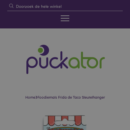
›
Home
Foodiemals Frida de Taco Sleutelhanger
Skip
Skip
to
to
the
the
end
beginning