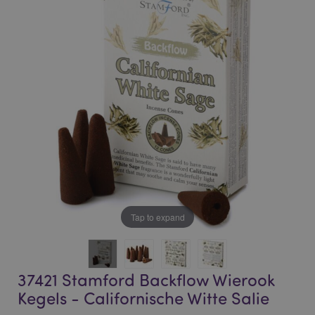
end
beginning
of
of
the
the
images
images
gallery
gallery
Tap to expand
37421 Stamford Backflow Wierook
Kegels - Californische Witte Salie