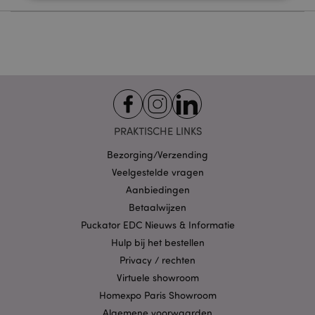
Strikt noodzakelijke
Prestatie
Gerichte
Functionaliteits
Strikt noodzakelijke cookies maken
kernfunctionaliteit van de website mogelijk, zoals
gebruikersaanmelding en accountbeheer. Zonder
strikt noodzakelijke cookies kan de website niet
goed gebruikt worden.
PRAKTISCHE LINKS
Provider
/
Naam
Verv
Domein
Bezorging/Verzending
CookieScriptConsent
1 
CookieScript
Veelgestelde vragen
.puckator.nl
Aanbiedingen
Betaalwijzen
Puckator EDC Nieuws & Informatie
Hulp bij het bestellen
Privacy / rechten
X-Magento-Vary
1 dag
Adobe Inc.
Virtuele showroom
www.puckator.nl
Homexpo Paris Showroom
Algemene voorwaarden