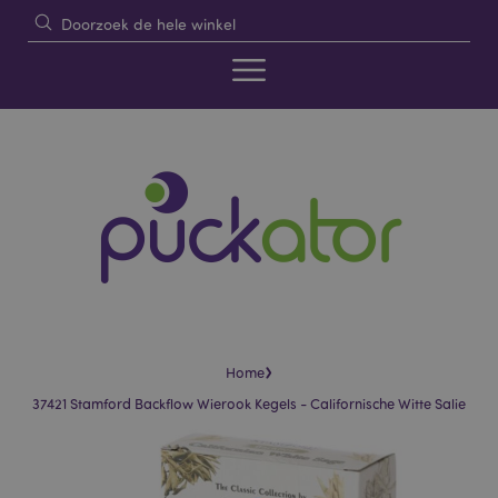
›
Home
37421 Stamford Backflow Wierook Kegels - Californische Witte Salie
Skip
Skip
to
to
the
the