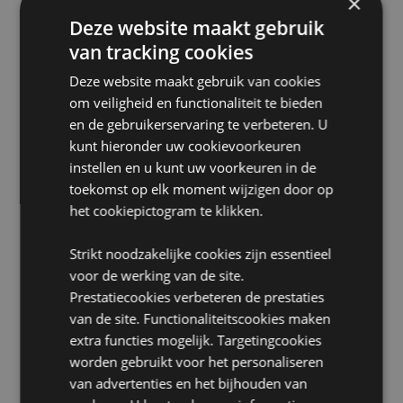
×
Gemiddeld aantal kegels per pakje:
12 Kegels
Deze website maakt gebruik
Gemiddelde brandduur:
30 minuten
van tracking cookies
Veganistisch:
Ja
Deze website maakt gebruik van cookies
Dierproefvrij:
Ja
om veiligheid en functionaliteit te bieden
Productinformatie:
Backflow wierook vloeit
en de gebruikerservaring te verbeteren. U
neerwaarts door een backflow wierookhouder en
kunt hieronder uw cookievoorkeuren
creëert ene mist rondom. De mist kan een lichte laag
instellen en u kunt uw voorkeuren in de
achterlaten op de wierookhouder en het oppervlak
toekomst op elk moment wijzigen door op
waarop de houder is geplaatst. Dit komt door de
het cookiepictogram te klikken.
natuurlijke oliën en harsen in de wierook. U kunt deze
laag verwijderen met een vochtige doek. Laat
wierook nooit onbeheerd branden en plaats de
Strikt noodzakelijke cookies zijn essentieel
wierookhouder op een hittebestendig oppervlak. Alle
voor de werking van de site.
wierook die we verkopen is plantaardig maar dit
Prestatiecookies verbeteren de prestaties
Premium plantaardig merk van Stamford heeft een
van de site. Functionaliteitscookies maken
hoger geurgehalte en geeft daardoor een meer
intens langdurig aroma wanneer in gebruik.
extra functies mogelijk. Targetingcookies
worden gebruikt voor het personaliseren
Product Bron:
van advertenties en het bijhouden van