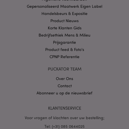
Privacybeleid van
Google
Gepersonaliseerd Maatwerk Eigen Label
Handelsbeurs & Expositie
Product Nieuws
Korte Klanten Gids
mage-cache-storage
1
Adobe Inc.
www.puckator.nl
Bedrijfsethiek Mens & Milieu
Prijsgarantie
Product feed & Foto's
CPNP Referentie
PHPSESSID
1 dag
PHP.net
.www.puckator.nl
PUCKATOR TEAM
Over Ons
Contact
Abonneer u op de nieuwsbrief
KLANTENSERVICE
Voor vragen of klachten over uw bestelling;
Tel: (+31) 085 0644025