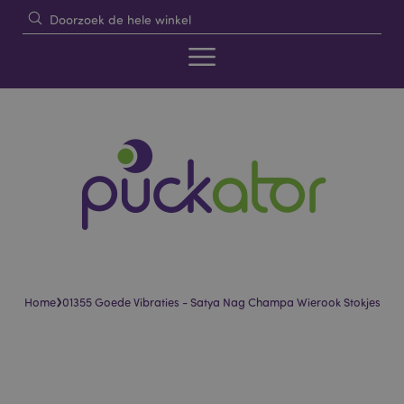
›
Home
01355 Goede Vibraties - Satya Nag Champa Wierook Stokjes
Skip
Skip
to
to
the
the
end
beginning