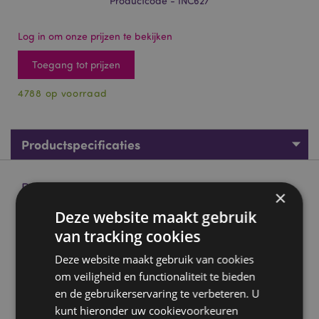
Productcode - INC627
Log in om onze prijzen te bekijken
Toegang tot prijzen
4788 op voorraad
Productspecificaties
Product beschrijving
×
Deze website maakt gebruik
01355 Goede Vibraties - Satya Nag Champa Wierook Stokjes
van tracking cookies
Gemiddeld aantal stokjes per pakje:
15
Deze website maakt gebruik van cookies
Materialen:
Kokosnoot bast houtskool, sandelhout, jigit
om veiligheid en functionaliteit te bieden
powderm loban poeder, halmaddi, gom styrax,
en de gebruikerservaring te verbeteren. U
honing, parfum en natuurlijke lijmen.
kunt hieronder uw cookievoorkeuren
Veganistisch:
Ja