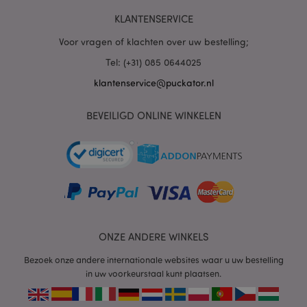
KLANTENSERVICE
PHPSESSID
1 dag
PHP.net
.www.puckator.nl
Voor vragen of klachten over uw bestelling;
Tel: (+31) 085 0644025
klantenservice@puckator.nl
BEVEILIGD ONLINE WINKELEN
mage-cache-sessid
1
Adobe Inc.
www.puckator.nl
ONZE ANDERE WINKELS
Bezoek onze andere internationale websites waar u uw bestelling
in uw voorkeurstaal kunt plaatsen.
_GRECAPTCHA
6 m
Google LLC
www.google.com