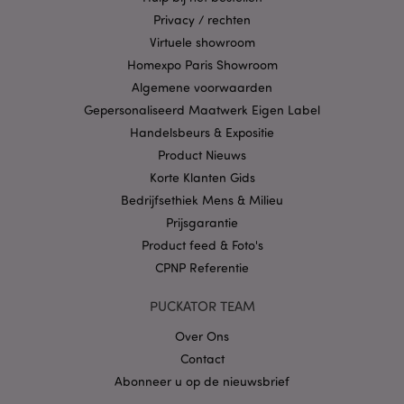
Privacy / rechten
Provider
/
Naam
Verv
Domein
Virtuele showroom
CookieScriptConsent
1 
CookieScript
Homexpo Paris Showroom
.puckator.nl
Algemene voorwaarden
Gepersonaliseerd Maatwerk Eigen Label
Handelsbeurs & Expositie
Product Nieuws
Korte Klanten Gids
X-Magento-Vary
1 dag
Adobe Inc.
Bedrijfsethiek Mens & Milieu
www.puckator.nl
Prijsgarantie
Product feed & Foto's
Privacybeleid van
Google
CPNP Referentie
PUCKATOR TEAM
Over Ons
mage-cache-storage
1
Adobe Inc.
www.puckator.nl
Contact
Abonneer u op de nieuwsbrief