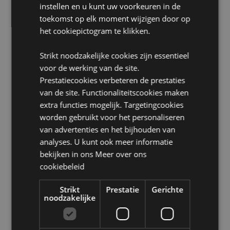
instellen en u kunt uw voorkeuren in de
Dierproefvrij:
Ja
toekomst op elk moment wijzigen door op
het cookiepictogram te klikken.
Product Bron:
Zoekt u meer informatie over kopen bij Puckator?
Strikt noodzakelijke cookies zijn essentieel
Lees dan onze
klanten informatie gids.
voor de werking van de site.
Prestatiecookies verbeteren de prestaties
van de site. Functionaliteitscookies maken
extra functies mogelijk. Targetingcookies
worden gebruikt voor het personaliseren
van advertenties en het bijhouden van
analyses. U kunt ook meer informatie
Product eigenschappen
bekijken in ons
Meer over ons
cookiebeleid
Meer
Breedte 0.2cm Diepte 0.2cm Lengte 21cm
informatie
8904234405346
Strikt
Prestatie
Gerichte
360
noodzakelijke
0.037000
Nee