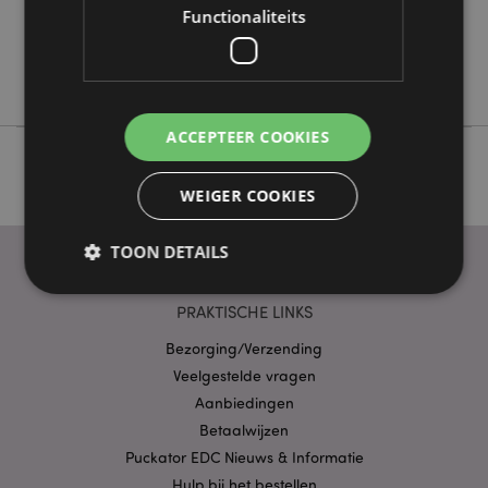
Functionaliteits
Nee
Nee
Satya
ACCEPTEER COOKIES
WEIGER COOKIES
TOON DETAILS
PRAKTISCHE LINKS
Strikt noodzakelijke
Prestatie
Gerichte
Bezorging/Verzending
Functionaliteits
Veelgestelde vragen
Aanbiedingen
Strikt noodzakelijke cookies maken
kernfunctionaliteit van de website mogelijk, zoals
Betaalwijzen
gebruikersaanmelding en accountbeheer. Zonder
Puckator EDC Nieuws & Informatie
strikt noodzakelijke cookies kan de website niet
goed gebruikt worden.
Hulp bij het bestellen