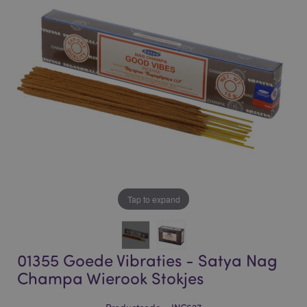
of
of
the
the
images
images
gallery
gallery
Tap to expand
01355 Goede Vibraties - Satya Nag
Champa Wierook Stokjes