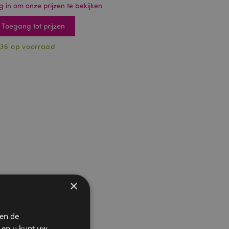
g in om onze prijzen te bekijken
Toegang tot prijzen
36 op voorraad
×
 en de
n en u kunt uw