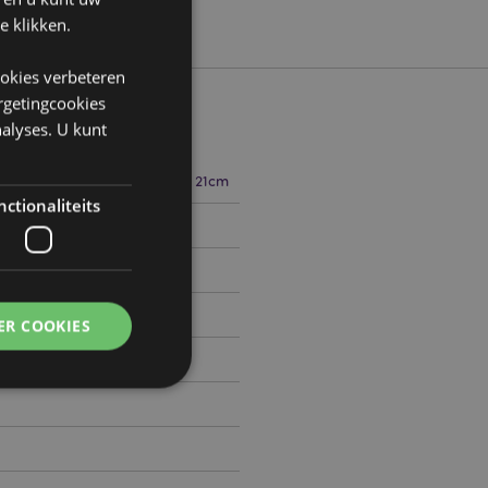
e klikken.
ookies verbeteren
argetingcookies
alyses. U kunt
 0.2cm Diepte 0.2cm Lengte 21cm
ctionaliteits
4405285
0
ER COOKIES
g en accountbeheer.