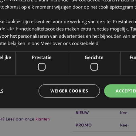
 toekomst op elk moment wijzigen door op het cookiepictogram t
jke cookies zijn essentieel voor de werking van de site. Prestatiec
 de site. Functionaliteitscookies maken extra functies mogelijk. T
oor het personaliseren van advertenties en het bijhouden van an
Product eigenschappen
tie bekijken in ons
Meer over ons cookiebeleid
Meer
Afmetingen
Breedte
informatie
rook Stokjes
elijke
Prestatie
Gerichte
Fun
Barcode
890423
ut, jigit powderm loban poeder,
Hoeveelheid karton
360
lijke lijmen.
Gewicht (kg)
0.03700
LS
WEIGER COOKIES
ACCEPTE
SALE
Nee
NIEUW
Nee
or?
Lees dan onze
klanten
Strikt noodzakelijke
Prestatie
Gerichte
Functionaliteits
PROMO
Nee
 cookies maken kernfunctionaliteit van de website mogelijk, zoals gebruikersaanmeldin