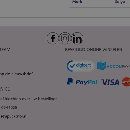
kelijke cookies kan de website niet goed gebruikt worden.
Merk
Satya
Provider
/
Vervaldatum
Omschrijving
Domein
nt
1 maand
Deze cookie wordt gebruikt
CookieScript
Script.com-service om de c
.puckator.nl
van bezoekers te onthoude
van Cookie-Script.com is n
correct te werken.
1 dag 16 uur
De X-Magento-Vary-cookie 
Adobe Inc.
TEAM
BEVEILIGD ONLINE WINKELEN
het Magento 2-systeem om 
www.puckator.nl
versie van een pagina die d
aangevraagd, is gewijzigd. 
Privacybeleid van Google
mogelijk om verschillende v
pagina in de cache op te sl
Varnish.
op de nieuwsbrief
e
1 dag
Deze cookie wordt gebruikt
Adobe Inc.
inhoud in de browser te ve
www.puckator.nl
pagina's sneller te laten lad
RVICE
1 dag 16 uur
Cookie gegenereerd door ap
PHP.net
of klachten over uw bestelling;
van de PHP-taal. Dit is een 
.www.puckator.nl
algemene doeleinden die w
85 0644025
variabelen van gebruikersse
onderhouden. Het is norma
ce@puckator.nl
willekeurig gegenereerd nu
wordt gebruikt, kan specifiek
maar een goed voorbeeld i
een ingelogde status voor e