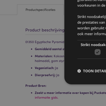
voorkeuren in de
Productspecificaties
Strikt noodzakeli
de prestaties van
worden gebruikt v
Product beschrijving
ook meer informa
01350 Egyptische Pyramide - Satya Nag Champa Wie
Strikt noodzak
Gemiddeld aantal stokjes per pakje:
15
Materialen:
Kokosnoot bast houtskool, sandelho
halmaddi, gom styrax, honing, parfum en natuur
Veganistisch:
Ja
TOON DETAI
Dierproefvrij:
Ja
Product Bron:
Zoekt u meer informatie over kopen bij Puckat
informatie gids.
Strikt noodzakelijke