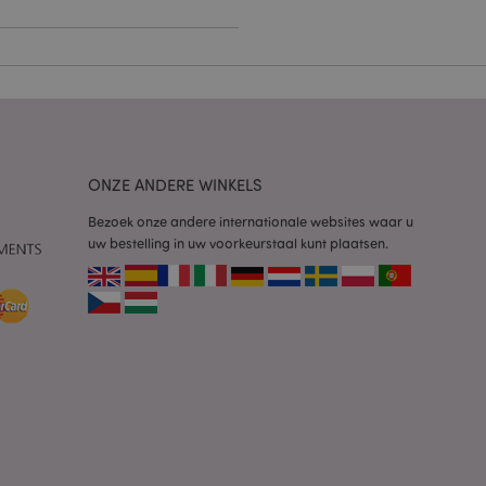
 door de Cookie-
ookievoorkeuren
n. De cookie-banner
oodzakelijk om
wordt gebruikt door
ONZE ANDERE WINKELS
te markeren dat de
oor een gebruiker is
Het maakt het
Bezoek onze andere internationale websites waar u
ersies van dezelfde
uw bestelling in uw voorkeurstaal kunt plaatsen.
aan, bijvoorbeeld
 om het cachen van
rgemakkelijken om
en.
plicaties op basis
identificator voor
ordt gebruikt om
ssies te
al gesproken een
mmer, hoe het
 zijn voor de site,
s het behouden van
en gebruiker tussen