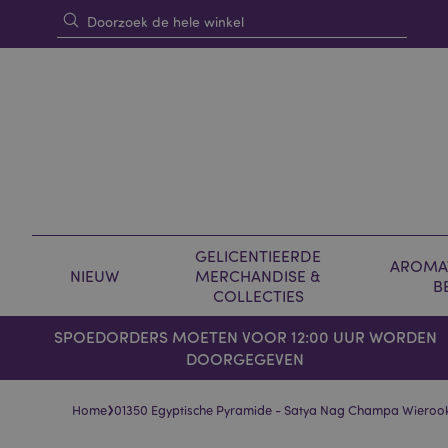
GELICENTIEERDE
AROMAT
NIEUW
MERCHANDISE &
B
COLLECTIES
SPOEDORDERS MOETEN VOOR 12:00 UUR WORDEN
DOORGEGEVEN
›
Home
01350 Egyptische Pyramide - Satya Nag Champa Wierook
Skip
Skip