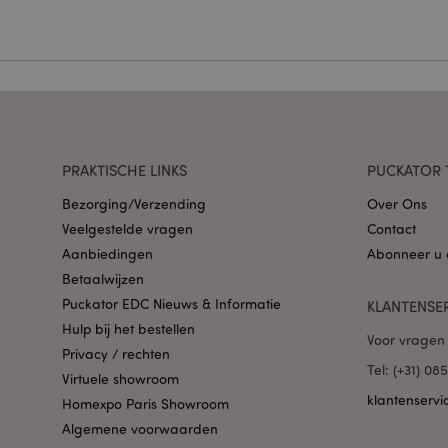
Zonder strikt noodza
Naam
CookieScriptConse
X-Magento-Vary
PRAKTISCHE LINKS
PUCKATOR 
Bezorging/Verzending
Over Ons
Veelgestelde vragen
Contact
Aanbiedingen
Abonneer u 
mage-cache-storag
Betaalwijzen
Puckator EDC Nieuws & Informatie
KLANTENSE
Hulp bij het bestellen
PHPSESSID
Voor vragen 
Privacy / rechten
Tel: (+31) 0
Virtuele showroom
klantenservi
Homexpo Paris Showroom
Algemene voorwaarden