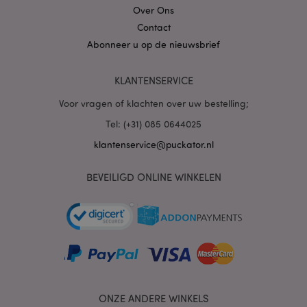
Over Ons
Contact
Abonneer u op de nieuwsbrief
mage-cache-sessid
1
Adobe Inc.
KLANTENSERVICE
www.puckator.nl
Voor vragen of klachten over uw bestelling;
Tel: (+31) 085 0644025
klantenservice@puckator.nl
_GRECAPTCHA
6 m
Google LLC
BEVEILIGD ONLINE WINKELEN
www.google.com
form_key
1 dag
Adobe Inc.
.www.puckator.nl
ONZE ANDERE WINKELS
mage-messages
1 dag
Adobe Inc.