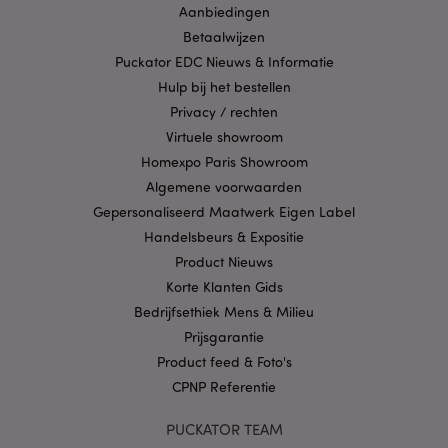
Aanbiedingen
X-Magento-Vary
1 dag
Adobe Inc.
Betaalwijzen
www.puckator.nl
Puckator EDC Nieuws & Informatie
Hulp bij het bestellen
Privacybeleid van
Privacy / rechten
Google
Virtuele showroom
Homexpo Paris Showroom
Algemene voorwaarden
mage-cache-storage
1
Adobe Inc.
Gepersonaliseerd Maatwerk Eigen Label
www.puckator.nl
Handelsbeurs & Expositie
Product Nieuws
Korte Klanten Gids
PHPSESSID
1 dag
PHP.net
Bedrijfsethiek Mens & Milieu
.www.puckator.nl
Prijsgarantie
Product feed & Foto's
CPNP Referentie
PUCKATOR TEAM