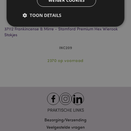
WEIGER COOKIES
TOON DETAILS
37112 Frankincense & Mirre - Stamford Premium Hex Wierook
Fr
Stokjes
Strikt noodzakelijke
Prestatie
Gerichte
Functionaliteits
INC209
Strikt noodzakelijke cookies maken
2370 op voorraad
kernfunctionaliteit van de website mogelijk, zoals
gebruikersaanmelding en accountbeheer. Zonder
strikt noodzakelijke cookies kan de website niet
goed gebruikt worden.
Provider
/
Naam
Verv
Domein
CookieScriptConsent
1 
CookieScript
.puckator.nl
PRAKTISCHE LINKS
Bezorging/Verzending
Veelgestelde vragen