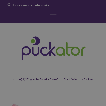
›
Home
37151 Aarde Engel - Stamford Black Wierook Stokjes
Skip
Skip
to
to
the
the
end
beginning