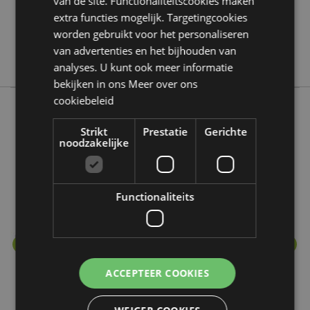
van de site. Functionaliteitscookies maken
extra functies mogelijk. Targetingcookies
Nee
worden gebruikt voor het personaliseren
Nee
van advertenties en het bijhouden van
Stamford
analyses. U kunt ook meer informatie
bekijken in ons
Meer over ons
cookiebeleid
Meer van deze lijn
Strikt
Prestatie
Gerichte
noodzakelijke
Functionaliteits
ACCEPTEER COOKIES