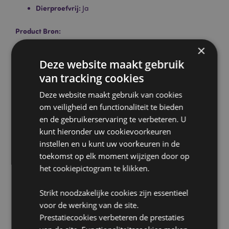
Dierproefvrij:
Ja
Product Bron:
Zoekt u meer informatie over kopen bij Puckator?
×
Lees dan onze
klanten informatie gids.
Deze website maakt gebruik
van tracking cookies
Deze website maakt gebruik van cookies
om veiligheid en functionaliteit te bieden
en de gebruikerservaring te verbeteren. U
kunt hieronder uw cookievoorkeuren
instellen en u kunt uw voorkeuren in de
Product eigenschappen
toekomst op elk moment wijzigen door op
Meer
Hoogte 3cm Ca. 12 Kegels per individueel
het cookiepictogram te klikken.
informatie
pakje
5028691381517
Strikt noodzakelijke cookies zijn essentieel
288
voor de werking van de site.
0.056000
Prestatiecookies verbeteren de prestaties
Nee