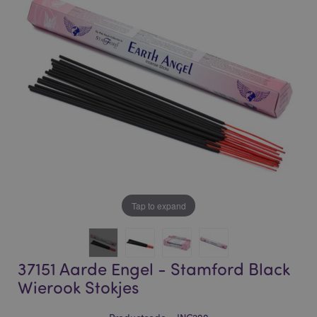
of
of
the
the
images
images
gallery
gallery
Tap to expand
37151 Aarde Engel - Stamford Black
Wierook Stokjes