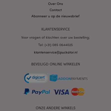
Over Ons
Contact
Abonneer u op de nieuwsbrief
mage-cache-sessid
1
Adobe Inc.
KLANTENSERVICE
www.puckator.nl
Voor vragen of klachten over uw bestelling;
Tel: (+31) 085 0644025
klantenservice@puckator.nl
_GRECAPTCHA
6 m
Google LLC
BEVEILIGD ONLINE WINKELEN
www.google.com
form_key
1 dag
Adobe Inc.
.www.puckator.nl
ONZE ANDERE WINKELS
mage-messages
1 dag
Adobe Inc.