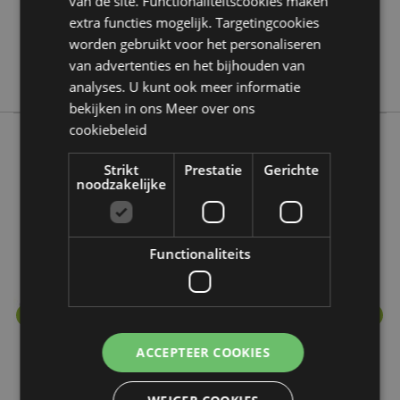
van de site. Functionaliteitscookies maken
extra functies mogelijk. Targetingcookies
Nee
worden gebruikt voor het personaliseren
Nee
van advertenties en het bijhouden van
Stamford
analyses. U kunt ook meer informatie
bekijken in ons
Meer over ons
cookiebeleid
Meer van deze lijn
Strikt
Prestatie
Gerichte
noodzakelijke
Functionaliteits
ACCEPTEER COOKIES