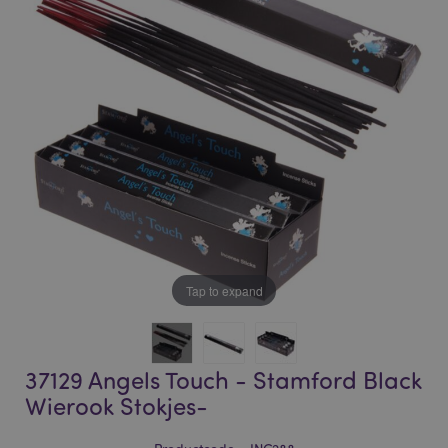
of
of
the
the
images
images
gallery
gallery
Tap to expand
37129 Angels Touch - Stamford Black
Wierook Stokjes-