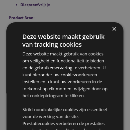
Dierproefvrij:
Ja
Product Bron:
Zoekt u meer informatie over kopen bij Puckator?
×
Lees dan onze
klanten informatie gids.
Deze website maakt gebruik
van tracking cookies
Deze website maakt gebruik van cookies
om veiligheid en functionaliteit te bieden
en de gebruikerservaring te verbeteren. U
kunt hieronder uw cookievoorkeuren
instellen en u kunt uw voorkeuren in de
Product eigenschappen
toekomst op elk moment wijzigen door op
Meer
Lengte 23cm Ca. 15 Staafjes per individueel
het cookiepictogram te klikken.
informatie
pakje
5028691381296
Strikt noodzakelijke cookies zijn essentieel
288
voor de werking van de site.
0.047000
Prestatiecookies verbeteren de prestaties
Nee