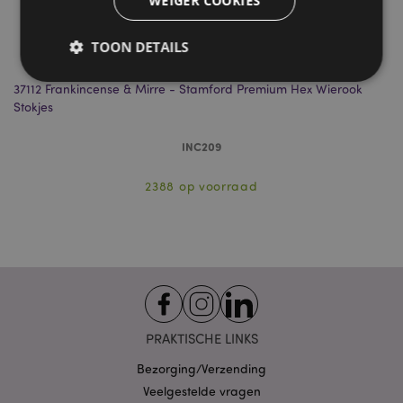
WEIGER COOKIES
TOON DETAILS
37112 Frankincense & Mirre - Stamford Premium Hex Wierook
Fr
Stokjes
Strikt noodzakelijke
Prestatie
Gerichte
Functionaliteits
INC209
Strikt noodzakelijke cookies maken
2388 op voorraad
kernfunctionaliteit van de website mogelijk, zoals
gebruikersaanmelding en accountbeheer. Zonder
strikt noodzakelijke cookies kan de website niet
goed gebruikt worden.
Provider
/
Naam
Verv
Domein
CookieScriptConsent
1 
CookieScript
.puckator.nl
PRAKTISCHE LINKS
Bezorging/Verzending
Veelgestelde vragen