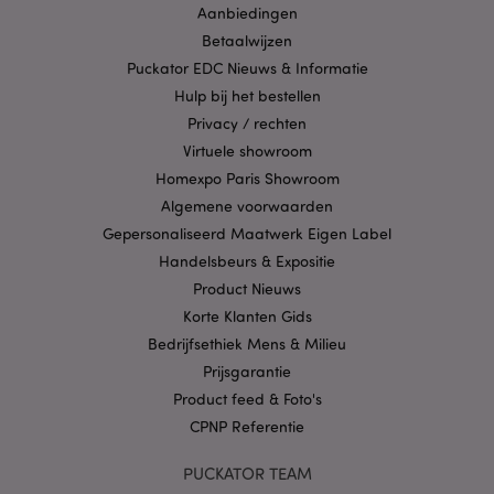
Aanbiedingen
X-Magento-Vary
1 dag
Adobe Inc.
Betaalwijzen
www.puckator.nl
Puckator EDC Nieuws & Informatie
Hulp bij het bestellen
Privacybeleid van
Privacy / rechten
Google
Virtuele showroom
Homexpo Paris Showroom
Algemene voorwaarden
mage-cache-storage
1
Adobe Inc.
Gepersonaliseerd Maatwerk Eigen Label
www.puckator.nl
Handelsbeurs & Expositie
Product Nieuws
Korte Klanten Gids
PHPSESSID
1 dag
PHP.net
Bedrijfsethiek Mens & Milieu
.www.puckator.nl
Prijsgarantie
Product feed & Foto's
CPNP Referentie
PUCKATOR TEAM