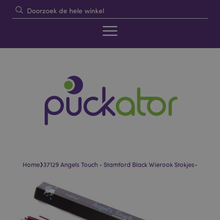
›
Home
37129 Angels Touch - Stamford Black Wierook Stokjes-
Skip
Skip
to
to
the
the
end
beginning