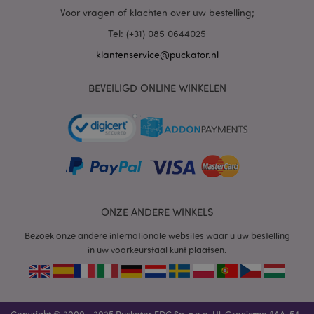
Voor vragen of klachten over uw bestelling;
mage-cache-sessid
1
Adobe Inc.
Tel: (+31) 085 0644025
www.puckator.nl
klantenservice@puckator.nl
BEVEILIGD ONLINE WINKELEN
_GRECAPTCHA
6 m
Google LLC
www.google.com
form_key
1 dag
Adobe Inc.
.www.puckator.nl
ONZE ANDERE WINKELS
Bezoek onze andere internationale websites waar u uw bestelling
in uw voorkeurstaal kunt plaatsen.
mage-messages
1 dag
Adobe Inc.
www.puckator.nl
Copyright © 2000 - 2025 Puckator EDC Sp. z o.o. Ul. Graniczna 8AA, 54-