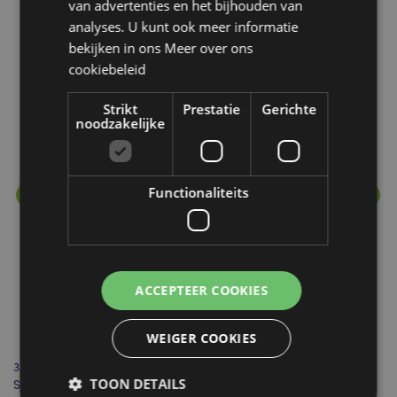
van advertenties en het bijhouden van
analyses. U kunt ook meer informatie
bekijken in ons
Meer over ons
Meer van deze lijn
cookiebeleid
Strikt
Prestatie
Gerichte
noodzakelijke
Functionaliteits
ACCEPTEER COOKIES
WEIGER COOKIES
37112 Frankincense & Mirre - Stamford Premium Hex Wierook
Fr
TOON DETAILS
Stokjes