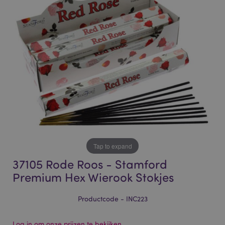
of
of
the
the
images
images
gallery
gallery
Tap to expand
37105 Rode Roos - Stamford
Premium Hex Wierook Stokjes
Productcode - INC223
Log in om onze prijzen te bekijken