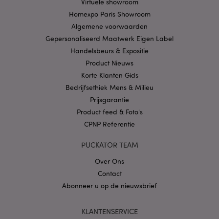
Virtuele showroom
Homexpo Paris Showroom
Privacybeleid van
Google
Algemene voorwaarden
Gepersonaliseerd Maatwerk Eigen Label
Handelsbeurs & Expositie
Product Nieuws
mage-cache-storage
1
Adobe Inc.
www.puckator.nl
Korte Klanten Gids
Bedrijfsethiek Mens & Milieu
Prijsgarantie
Product feed & Foto's
PHPSESSID
1 dag
PHP.net
.www.puckator.nl
CPNP Referentie
PUCKATOR TEAM
Over Ons
Contact
Abonneer u op de nieuwsbrief
KLANTENSERVICE