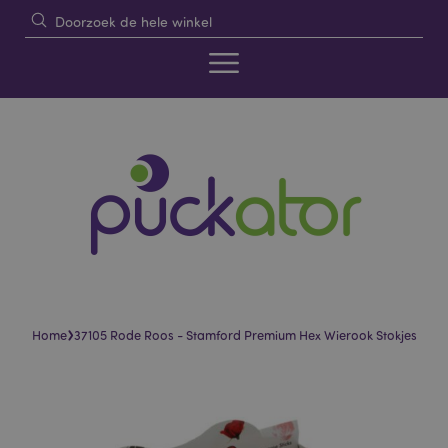
›
Home
37105 Rode Roos - Stamford Premium Hex Wierook Stokjes
Skip
Skip
to
to
the
the
end
beginning