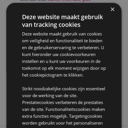
×
Deze website maakt gebruik
van tracking cookies
Deze website maakt gebruik van cookies
om veiligheid en functionaliteit te bieden
en de gebruikerservaring te verbeteren. U
Product eigenschappen
kunt hieronder uw cookievoorkeuren
Meer
Lengte pakje 24cm
instellen en u kunt uw voorkeuren in de
informatie
5028691381050
toekomst op elk moment wijzigen door op
288
het cookiepictogram te klikken.
0.046000
Strikt noodzakelijke cookies zijn essentieel
Nee
voor de werking van de site.
Nee
Prestatiecookies verbeteren de prestaties
Nee
van de site. Functionaliteitscookies maken
Stamford
extra functies mogelijk. Targetingcookies
worden gebruikt voor het personaliseren