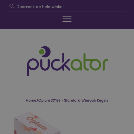
›
Home
Opium 37169 - Stamford Wierook Kegels
Skip
Skip
to
to
the
the
end
beginning