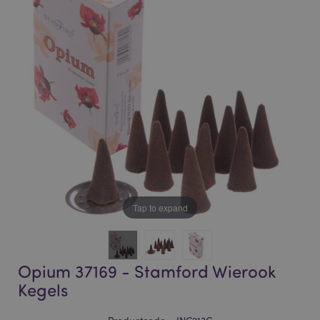
of
of
the
the
images
images
gallery
gallery
Tap to expand
Opium 37169 - Stamford Wierook
Kegels