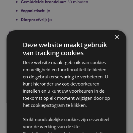
Gemiddelde brandduur:
30 minuten
Veganistisch:
Ja
Dierproefvrij:
Ja
Product Bron:
×
Zoekt u meer informatie over kopen bij Puckator?
Deze website maakt gebruik
Lees dan onze
klanten informatie gids.
van tracking cookies
Deze website maakt gebruik van cookies
om veiligheid en functionaliteit te bieden
en de gebruikerservaring te verbeteren. U
kunt hieronder uw cookievoorkeuren
instellen en u kunt uw voorkeuren in de
toekomst op elk moment wijzigen door op
Product eigenschappen
het cookiepictogram te klikken.
Meer
Kegel hoogte ca. 3 cm - ca. 15 Kegels per
informatie
individueel pakje
Strikt noodzakelijke cookies zijn essentieel
5028691381692
voor de werking van de site.
288