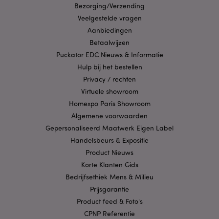
Bezorging/Verzending
Veelgestelde vragen
X-Magento-Vary
1 dag
Adobe Inc.
Aanbiedingen
www.puckator.nl
Betaalwijzen
Puckator EDC Nieuws & Informatie
Privacybeleid van
Hulp bij het bestellen
Google
Privacy / rechten
Virtuele showroom
Homexpo Paris Showroom
mage-cache-storage
1
Adobe Inc.
Algemene voorwaarden
www.puckator.nl
Gepersonaliseerd Maatwerk Eigen Label
Handelsbeurs & Expositie
Product Nieuws
PHPSESSID
1 dag
PHP.net
Korte Klanten Gids
.www.puckator.nl
Bedrijfsethiek Mens & Milieu
Prijsgarantie
Product feed & Foto's
CPNP Referentie