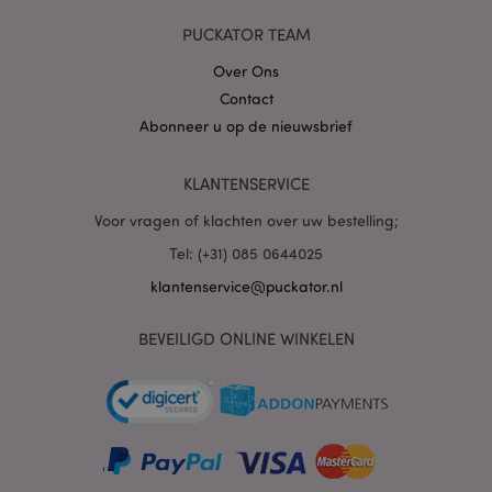
PUCKATOR TEAM
Over Ons
Contact
Abonneer u op de nieuwsbrief
mage-cache-sessid
1
Adobe Inc.
www.puckator.nl
KLANTENSERVICE
Voor vragen of klachten over uw bestelling;
Tel: (+31) 085 0644025
klantenservice@puckator.nl
_GRECAPTCHA
6 m
Google LLC
www.google.com
BEVEILIGD ONLINE WINKELEN
form_key
1 dag
Adobe Inc.
.www.puckator.nl