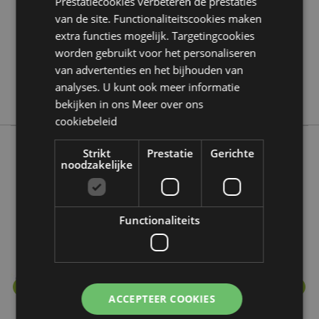
Prestatiecookies verbeteren de prestaties
0.044000
van de site. Functionaliteitscookies maken
extra functies mogelijk. Targetingcookies
Nee
worden gebruikt voor het personaliseren
Nee
van advertenties en het bijhouden van
Nee
analyses. U kunt ook meer informatie
Stamford
bekijken in ons
Meer over ons
cookiebeleid
Strikt
Prestatie
Gerichte
noodzakelijke
Meer van deze lijn
Functionaliteits
ACCEPTEER COOKIES