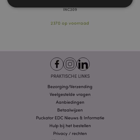
INC209
Strikt noodzakelijke
Prestatie
Gerichte
2370 op voorraad
Functionaliteits
Strikt noodzakelijke cookies maken
kernfunctionaliteit van de website mogelijk, zoals
gebruikersaanmelding en accountbeheer. Zonder
strikt noodzakelijke cookies kan de website niet
goed gebruikt worden.
Provider
/
Naam
Verv
Domein
PRAKTISCHE LINKS
CookieScriptConsent
1 
CookieScript
Bezorging/Verzending
.puckator.nl
Veelgestelde vragen
Aanbiedingen
Betaalwijzen
Puckator EDC Nieuws & Informatie
Hulp bij het bestellen
X-Magento-Vary
1 dag
Adobe Inc.
www.puckator.nl
Privacy / rechten