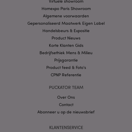
Virtuele showroom
Homexpo Paris Showroom
Privacybeleid van
Google
Algemene voorwaarden
Gepersonaliseerd Maatwerk Eigen Label
Handelsbeurs & Expositie
Product Nieuws
mage-cache-storage
1
Adobe Inc.
www.puckator.nl
Korte Klanten Gids
Bedrijfsethiek Mens & Milieu
Prijsgarantie
Product feed & Foto's
PHPSESSID
1 dag
PHP.net
.www.puckator.nl
CPNP Referentie
PUCKATOR TEAM
Over Ons
Contact
Abonneer u op de nieuwsbrief
KLANTENSERVICE