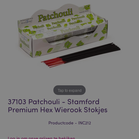
of
of
the
the
images
images
gallery
gallery
Tap to expand
37103 Patchouli - Stamford
Premium Hex Wierook Stokjes
Productcode - INC212
Log in om onze prijzen te bekijken