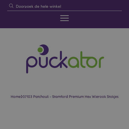
›
Home
37103 Patchouli - Stamford Premium Hex Wierook Stokjes
Skip
Skip
to
to
the
the
end
beginning