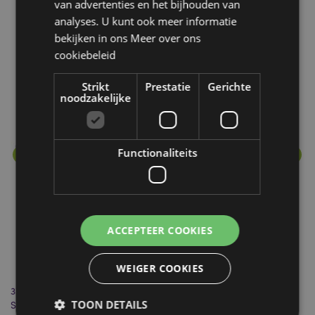
van advertenties en het bijhouden van
analyses. U kunt ook meer informatie
bekijken in ons
Meer over ons
Meer van deze lijn
cookiebeleid
Strikt
Prestatie
Gerichte
noodzakelijke
Functionaliteits
ACCEPTEER COOKIES
WEIGER COOKIES
es
37112 Frankincense & Mirre - Stamford Premium Hex Wierook
Fr
TOON DETAILS
Stokjes