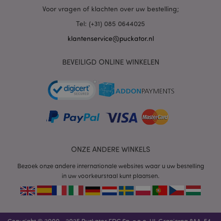
Voor vragen of klachten over uw bestelling;
mage-cache-sessid
1
Adobe Inc.
Tel: (+31) 085 0644025
www.puckator.nl
klantenservice@puckator.nl
BEVEILIGD ONLINE WINKELEN
_GRECAPTCHA
6 m
Google LLC
www.google.com
form_key
1 dag
Adobe Inc.
.www.puckator.nl
ONZE ANDERE WINKELS
Bezoek onze andere internationale websites waar u uw bestelling
in uw voorkeurstaal kunt plaatsen.
mage-messages
1 dag
Adobe Inc.
www.puckator.nl
Copyright © 2000 - 2025 Puckator EDC Sp. z o.o. Ul. Graniczna 8AA, 54-