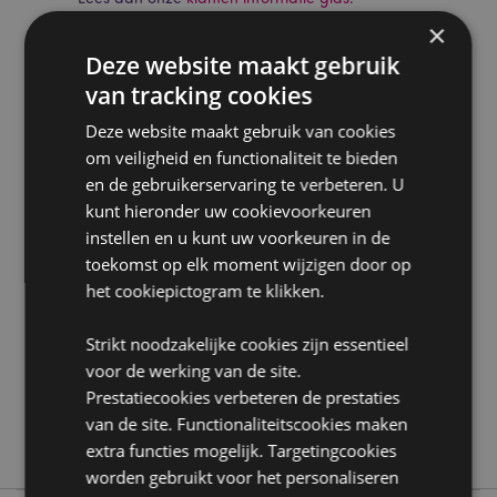
×
Deze website maakt gebruik
van tracking cookies
Deze website maakt gebruik van cookies
om veiligheid en functionaliteit te bieden
en de gebruikerservaring te verbeteren. U
Product eigenschappen
kunt hieronder uw cookievoorkeuren
Meer
Pakje Lengte 24cm
instellen en u kunt uw voorkeuren in de
informatie
5028691381036
toekomst op elk moment wijzigen door op
288
het cookiepictogram te klikken.
0.046000
Strikt noodzakelijke cookies zijn essentieel
Nee
voor de werking van de site.
Nee
Prestatiecookies verbeteren de prestaties
Nee
van de site. Functionaliteitscookies maken
Stamford
extra functies mogelijk. Targetingcookies
worden gebruikt voor het personaliseren