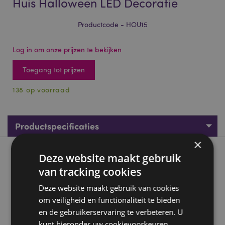
Huis Halloween LED Decoratie
Productcode - HOU15
Log in om onze prijzen te bekijken
Toegang tot prijzen
138 op voorraad
Productspecificaties
×
Product beschrijving
Deze website maakt gebruik
van tracking cookies
Griezelig Trick or Treat Pompoen Huis Halloween LED
Deze website maakt gebruik van cookies
Decoratie
om veiligheid en functionaliteit te bieden
Materiaal:
MDF, kunststof (PS/PET), PVC, metaal (ijzer),
en de gebruikerservaring te verbeteren. U
hars, golfkarton, kwartszand
kunt hieronder uw cookievoorkeuren