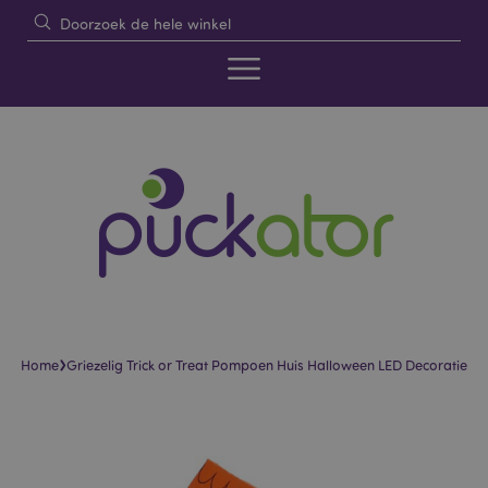
›
Home
Griezelig Trick or Treat Pompoen Huis Halloween LED Decoratie
Skip
Skip
to
to
the
the
end
beginning