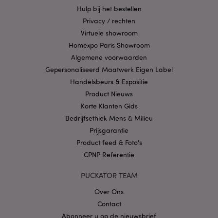
goed gebruikt worden.
Hulp bij het bestellen
Provider
/
Naam
Verv
Privacy / rechten
Domein
Virtuele showroom
CookieScriptConsent
1 
CookieScript
Homexpo Paris Showroom
.puckator.nl
Algemene voorwaarden
Gepersonaliseerd Maatwerk Eigen Label
Handelsbeurs & Expositie
Product Nieuws
Korte Klanten Gids
X-Magento-Vary
1 dag
Adobe Inc.
www.puckator.nl
Bedrijfsethiek Mens & Milieu
Prijsgarantie
Privacybeleid van
Product feed & Foto's
Google
CPNP Referentie
PUCKATOR TEAM
mage-cache-storage
1
Adobe Inc.
Over Ons
www.puckator.nl
Contact
Abonneer u op de nieuwsbrief