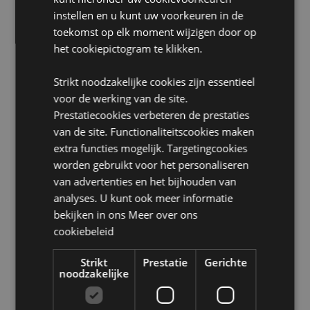
Benodigde batterijen:
2 x LR44
instellen en u kunt uw voorkeuren in de
Inclusief batterijen:
Ja
toekomst op elk moment wijzigen door op
het cookiepictogram te klikken.
Seizoen/Feestdag/Gelegenheid:
Halloween
Strikt noodzakelijke cookies zijn essentieel
Product Bron:
voor de werking van de site.
Zoekt u meer informatie over kopen bij Puckator?
Prestatiecookies verbeteren de prestaties
Lees dan onze
klanten informatie gids.
van de site. Functionaliteitscookies maken
extra functies mogelijk. Targetingcookies
worden gebruikt voor het personaliseren
van advertenties en het bijhouden van
analyses. U kunt ook meer informatie
bekijken in ons
Meer over ons
cookiebeleid
Product eigenschappen
Meer
Hoogte 11cm Breedte 9.5cm Diepte 7cm
Strikt
Prestatie
Gerichte
noodzakelijke
informatie
5055071515187
48