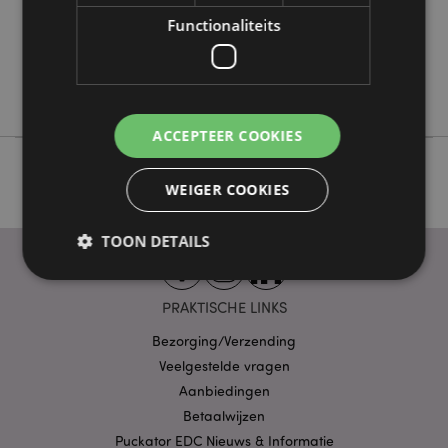
0.079000
Functionaliteits
Nee
Nee
Nee
ACCEPTEER COOKIES
WEIGER COOKIES
TOON DETAILS
PRAKTISCHE LINKS
Strikt noodzakelijke
Prestatie
Gerichte
Bezorging/Verzending
Functionaliteits
Veelgestelde vragen
Strikt noodzakelijke cookies maken
Aanbiedingen
kernfunctionaliteit van de website mogelijk, zoals
Betaalwijzen
gebruikersaanmelding en accountbeheer. Zonder
strikt noodzakelijke cookies kan de website niet
Puckator EDC Nieuws & Informatie