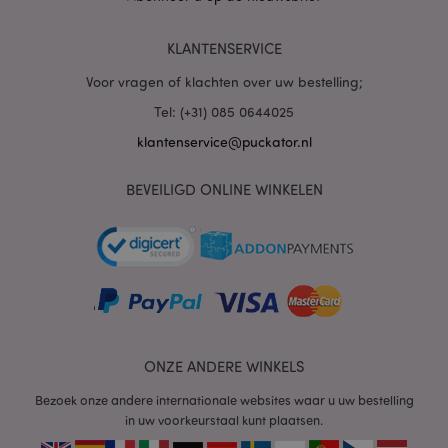
PHPSESSID
1 dag
PHP.net
KLANTENSERVICE
.www.puckator.nl
Voor vragen of klachten over uw bestelling;
Tel: (+31) 085 0644025
klantenservice@puckator.nl
BEVEILIGD ONLINE WINKELEN
mage-cache-sessid
1
Adobe Inc.
www.puckator.nl
ONZE ANDERE WINKELS
Bezoek onze andere internationale websites waar u uw bestelling
in uw voorkeurstaal kunt plaatsen.
_GRECAPTCHA
6 m
Google LLC
www.google.com