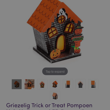
of
of
the
the
images
images
gallery
gallery
Tap to expand
Griezelig Trick or Treat Pompoen