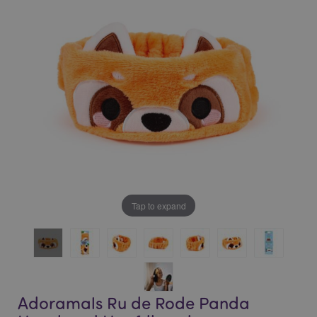
of
of
the
the
images
images
gallery
gallery
Tap to expand
Adoramals Ru de Rode Panda