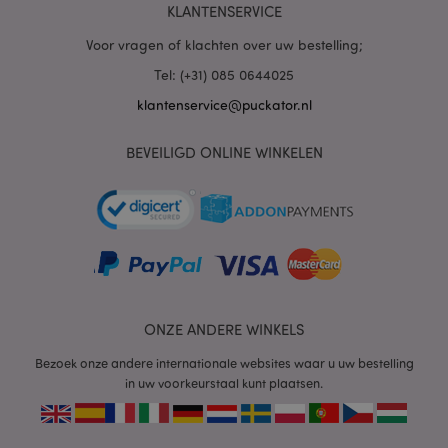
KLANTENSERVICE
PHPSESSID
1 dag
PHP.net
.www.puckator.nl
Voor vragen of klachten over uw bestelling;
Tel: (+31) 085 0644025
klantenservice@puckator.nl
BEVEILIGD ONLINE WINKELEN
mage-cache-sessid
1
Adobe Inc.
www.puckator.nl
ONZE ANDERE WINKELS
Bezoek onze andere internationale websites waar u uw bestelling
in uw voorkeurstaal kunt plaatsen.
_GRECAPTCHA
6 m
Google LLC
www.google.com