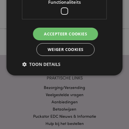
Functionaliteits
Nee
Adoramals
ACCEPTEER COOKIES
WEIGER COOKIES
TOON DETAILS
PRAKTISCHE LINKS
Strikt noodzakelijke
Prestatie
Gerichte
Bezorging/Verzending
Veelgestelde vragen
Functionaliteits
Aanbiedingen
Strikt noodzakelijke cookies maken
Betaalwijzen
kernfunctionaliteit van de website mogelijk, zoals
gebruikersaanmelding en accountbeheer. Zonder
Puckator EDC Nieuws & Informatie
strikt noodzakelijke cookies kan de website niet
Hulp bij het bestellen
goed gebruikt worden.