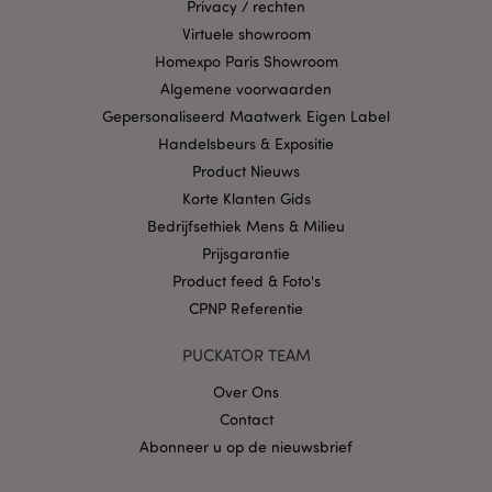
Privacy / rechten
Provider
/
Naam
Verv
Domein
Virtuele showroom
Homexpo Paris Showroom
CookieScriptConsent
1 
CookieScript
.puckator.nl
Algemene voorwaarden
Gepersonaliseerd Maatwerk Eigen Label
Handelsbeurs & Expositie
Product Nieuws
Korte Klanten Gids
X-Magento-Vary
1 dag
Adobe Inc.
Bedrijfsethiek Mens & Milieu
www.puckator.nl
Prijsgarantie
Product feed & Foto's
Privacybeleid van
CPNP Referentie
Google
PUCKATOR TEAM
Over Ons
mage-cache-storage
1
Adobe Inc.
Contact
www.puckator.nl
Abonneer u op de nieuwsbrief