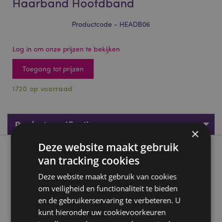
Haarband Hoofdband
Productcode - HEADB06
Log in om onze prijzen te bekijken
Toegang tot prijzen
1720 op voorraad
Productspecificaties
×
Deze website maakt gebruik
Product beschrijving
van tracking cookies
Deze website maakt gebruik van cookies
Adoramals Ru de Rode Panda Haarband Hoofdband
om veiligheid en functionaliteit te bieden
Materiaal:
polyester
en de gebruikerservaring te verbeteren. U
Maat:
Eén maat
kunt hieronder uw cookievoorkeuren