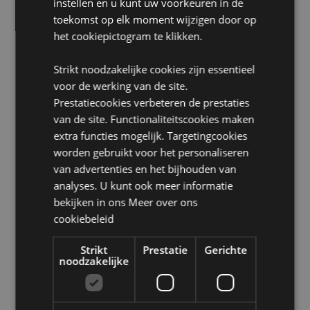
instellen en u kunt uw voorkeuren in de
Wasinformatie:
Machinewas op 30°C
toekomst op elk moment wijzigen door op
Geschikt voor bleken:
Nee
het cookiepictogram te klikken.
Geschikt voor wasdroger:
Nee
Geschikt voor stomerij:
Nee
Strikt noodzakelijke cookies zijn essentieel
voor de werking van de site.
Geschikt voor strijken:
Nee
Prestatiecookies verbeteren de prestaties
Product Bron:
van de site. Functionaliteitscookies maken
extra functies mogelijk. Targetingcookies
Zoekt u meer informatie over kopen bij Puckator?
worden gebruikt voor het personaliseren
Lees dan onze
klanten informatie gids.
van advertenties en het bijhouden van
analyses. U kunt ook meer informatie
Product eigenschappen
bekijken in ons
Meer over ons
Meer
Hoogte 10cm Breedte 15cm Diepte 15cm
cookiebeleid
informatie
5055071511073
Strikt
Prestatie
Gerichte
240
noodzakelijke
0.059000
Nee
Nee