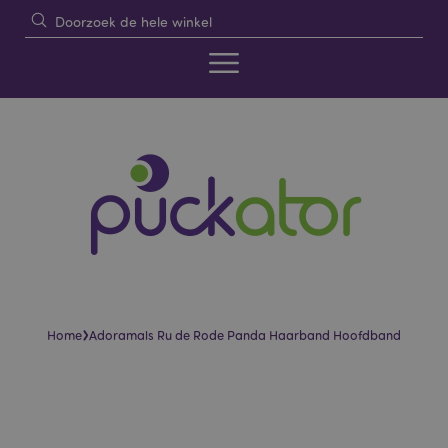
›
Home
Adoramals Ru de Rode Panda Haarband Hoofdband
Skip
Skip
to
to
the
the
end
beginning