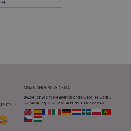
oog
g en accountbeheer.
 door de Cookie-
ookievoorkeuren
n. De cookie-banner
oodzakelijk om
wordt gebruikt door
te markeren dat de
oor een gebruiker is
Het maakt het
ersies van dezelfde
aan, bijvoorbeeld
ONZE ANDERE WINKELS
Bezoek onze andere internationale websites waar u
 om het cachen van
uw bestelling in uw voorkeurstaal kunt plaatsen.
rgemakkelijken om
en.
plicaties op basis
identificator voor
ordt gebruikt om
ssies te