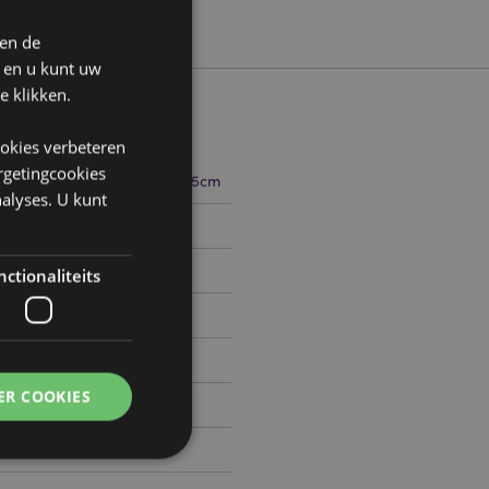
 en de
n en u kunt uw
e klikken.
ookies verbeteren
argetingcookies
13cm Breedte 5cm Diepte 3.5cm
alyses. U kunt
783289
ctionaliteits
ER COOKIES