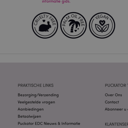
informatie gids.
Strikt noodzakelijke
Zonder strikt noodza
Naam
CookieScriptConse
X-Magento-Vary
PRAKTISCHE LINKS
PUCKATOR 
Bezorging/Verzending
Over Ons
mage-cache-storag
Veelgestelde vragen
Contact
Aanbiedingen
Abonneer u 
PHPSESSID
Betaalwijzen
Puckator EDC Nieuws & Informatie
KLANTENSE