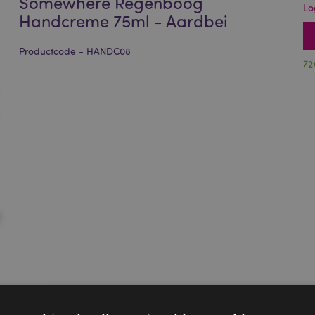
Somewhere Regenboog
Lo
Handcreme 75ml - Aardbei
Productcode - HANDC08
72