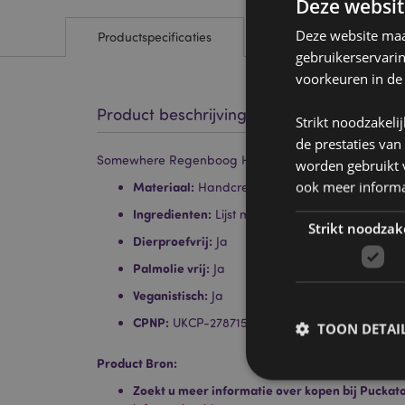
Deze websit
Deze website maak
Productspecificaties
gebruikerservari
voorkeuren in de
Product beschrijving
Strikt noodzakeli
de prestaties van
Somewhere Regenboog Handcreme 75ml - Aardbei
worden gebruikt v
ook meer informa
Materiaal:
Handcreme en Metaal
Ingredienten:
Lijst met ingredienten staan op 
Strikt noodzak
Dierproefvrij:
Ja
Palmolie vrij:
Ja
Veganistisch:
Ja
CPNP:
UKCP-27871515/EU-4626703
TOON DETAI
Product Bron:
Zoekt u meer informatie over kopen bij Puckat