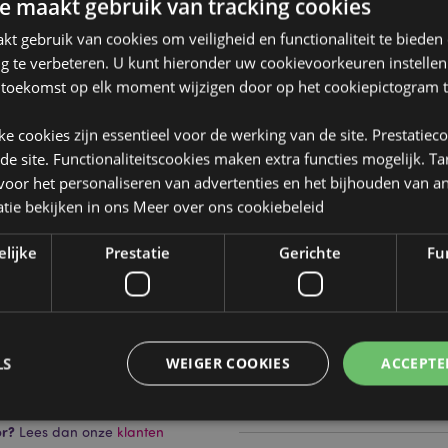
e maakt gebruik van tracking cookies
t gebruik van cookies om veiligheid en functionaliteit te bieden
ng te verbeteren. U kunt hieronder uw cookievoorkeuren instelle
 toekomst op elk moment wijzigen door op het cookiepictogram t
Product eigenschappen
jke cookies zijn essentieel voor de werking van de site. Prestatiec
Meer
 de site. Functionaliteitscookies maken extra functies mogelijk. T
Afmetingen
Hoogte 
informatie
oor het personaliseren van advertenties en het bijhouden van an
tie bekijken in ons
Meer over ons cookiebeleid
Barcode
5055071
de verpakking.
Hoeveelheid karton
192
elijke
Prestatie
Gerichte
Fun
Gewicht (kg)
0.112000
SALE
Ja
LS
WEIGER COOKIES
ACCEPTE
NIEUW
Nee
PROMO
Nee
or?
Lees dan onze
klanten