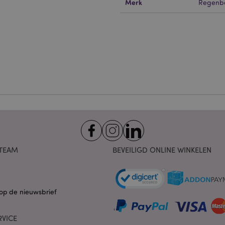
Merk
Regenb
Strikt noodzakelijke
Prestatie
Gerichte
Functionaliteits
 cookies maken kernfunctionaliteit van de website mogelijk, zoals gebruikersaanmeldin
kelijke cookies kan de website niet goed gebruikt worden.
Provider
/
Vervaldatum
Omschrijving
Domein
nt
1 maand
Deze cookie wordt gebruikt
CookieScript
Script.com-service om de c
.puckator.nl
van bezoekers te onthoude
van Cookie-Script.com is n
correct te werken.
1 dag 16 uur
De X-Magento-Vary-cookie 
Adobe Inc.
het Magento 2-systeem om 
www.puckator.nl
versie van een pagina die d
aangevraagd, is gewijzigd. 
Privacybeleid van Google
mogelijk om verschillende v
pagina in de cache op te sl
TEAM
BEVEILIGD ONLINE WINKELEN
Varnish.
e
1 dag
Deze cookie wordt gebruikt
Adobe Inc.
inhoud in de browser te ve
www.puckator.nl
pagina's sneller te laten lad
op de nieuwsbrief
1 dag 16 uur
Cookie gegenereerd door ap
PHP.net
van de PHP-taal. Dit is een 
.www.puckator.nl
algemene doeleinden die w
RVICE
variabelen van gebruikersse