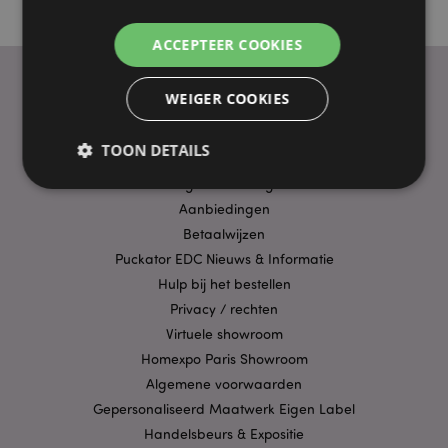
ACCEPTEER COOKIES
WEIGER COOKIES
PRAKTISCHE LINKS
TOON DETAILS
Bezorging/Verzending
Veelgestelde vragen
Aanbiedingen
Strikt noodzakelijke
Prestatie
Gerichte
Betaalwijzen
Puckator EDC Nieuws & Informatie
Functionaliteits
Hulp bij het bestellen
Strikt noodzakelijke cookies maken
Privacy / rechten
kernfunctionaliteit van de website mogelijk, zoals
gebruikersaanmelding en accountbeheer. Zonder
Virtuele showroom
strikt noodzakelijke cookies kan de website niet
Homexpo Paris Showroom
goed gebruikt worden.
Algemene voorwaarden
Provider
/
Naam
Verv
Domein
Gepersonaliseerd Maatwerk Eigen Label
Handelsbeurs & Expositie
CookieScriptConsent
1 
CookieScript