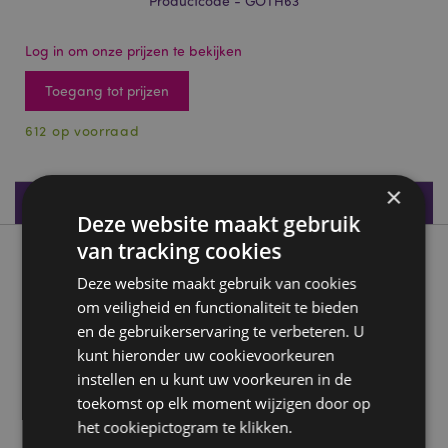
Productcode - GOTH63
Log in om onze prijzen te bekijken
Toegang tot prijzen
612 op voorraad
×
Productspecificaties
Deze website maakt gebruik
van tracking cookies
Product beschrijving
Deze website maakt gebruik van cookies
om veiligheid en functionaliteit te bieden
Decoratief Treeman Borrelglaasje Shot Glas
en de gebruikerservaring te verbeteren. U
Materiaal:
Hars en RVS
kunt hieronder uw cookievoorkeuren
Alleen Decoratief:
Ja
instellen en u kunt uw voorkeuren in de
toekomst op elk moment wijzigen door op
Productinformatie:
Alleen schoonvegen, niet
onderdompelen in water.
het cookiepictogram te klikken.