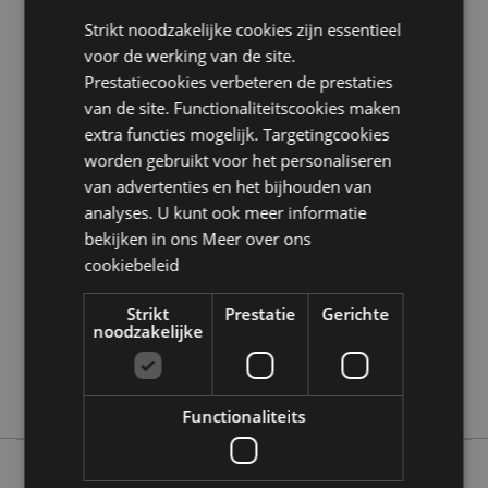
Seizoen/Feestdag/Gelegenheid:
Halloween
Strikt noodzakelijke cookies zijn essentieel
Product Bron:
voor de werking van de site.
Prestatiecookies verbeteren de prestaties
Zoekt u meer informatie over kopen bij Puckator?
van de site. Functionaliteitscookies maken
Lees dan onze
klanten informatie gids.
extra functies mogelijk. Targetingcookies
worden gebruikt voor het personaliseren
Product eigenschappen
van advertenties en het bijhouden van
Meer
analyses. U kunt ook meer informatie
Hoogte 6cm Breedte 5.5cm Diepte 5.5cm
informatie
bekijken in ons
Meer over ons
5055071508950
cookiebeleid
96
0.101000
Strikt
Prestatie
Gerichte
Ja
noodzakelijke
Nee
Nee
Functionaliteits