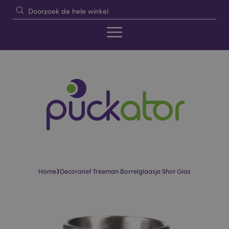
›
Home
Decoratief Treeman Borrelglaasje Shot Glas
Skip
Skip
to
to
the
the
end
beginning