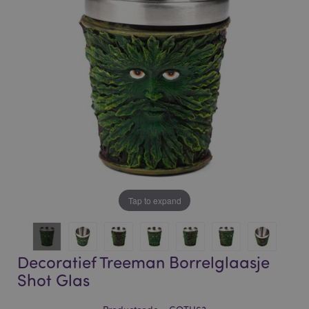
of
of
the
the
images
images
gallery
gallery
Tap to expand
Decoratief Treeman Borrelglaasje
Shot Glas