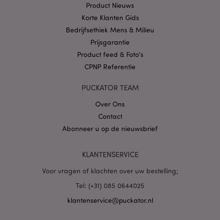
.puckator.nl
Product Nieuws
Korte Klanten Gids
Bedrijfsethiek Mens & Milieu
Prijsgarantie
Product feed & Foto's
X-Magento-Vary
1 dag
Adobe Inc.
CPNP Referentie
www.puckator.nl
PUCKATOR TEAM
Privacybeleid van
Google
Over Ons
Contact
Abonneer u op de nieuwsbrief
mage-cache-storage
1
Adobe Inc.
www.puckator.nl
KLANTENSERVICE
Voor vragen of klachten over uw bestelling;
Tel: (+31) 085 0644025
PHPSESSID
1 dag
PHP.net
klantenservice@puckator.nl
.www.puckator.nl