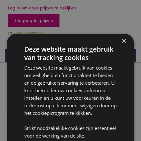
Log in om onze prijzen te bekijken
Toegang tot prijzen
183 op voorraad
×
Deze website maakt gebruik
Productspecificaties
van tracking cookies
Deze website maakt gebruik van cookies
Product beschrijving
om veiligheid en functionaliteit te bieden
en de gebruikerservaring te verbeteren. U
kunt hieronder uw cookievoorkeuren
Bloemen Fee Schommel
instellen en u kunt uw voorkeuren in de
Materialen:
Kunsthars
toekomst op elk moment wijzigen door op
het cookiepictogram te klikken.
Product Bron:
Zoekt u meer informatie over kopen bij Puckator?
Strikt noodzakelijke cookies zijn essentieel
Lees dan onze
klanten informatie gids.
voor de werking van de site.