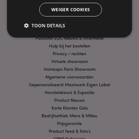
Bezorging/Verzending
WEIGER COOKIES
Veelgestelde vragen
Aanbiedingen
TOON DETAILS
Betaalwijzen
Puckator EDC Nieuws & Informatie
Hulp bij het bestellen
Strikt noodzakelijke
Prestatie
Gerichte
Privacy / rechten
Functionaliteits
Virtuele showroom
Homexpo Paris Showroom
Strikt noodzakelijke cookies maken
kernfunctionaliteit van de website mogelijk, zoals
Algemene voorwaarden
gebruikersaanmelding en accountbeheer. Zonder
Gepersonaliseerd Maatwerk Eigen Label
strikt noodzakelijke cookies kan de website niet
goed gebruikt worden.
Handelsbeurs & Expositie
Provider
/
Product Nieuws
Naam
Verv
Domein
Korte Klanten Gids
CookieScriptConsent
1 
CookieScript
Bedrijfsethiek Mens & Milieu
.puckator.nl
Prijsgarantie
Product feed & Foto's
CPNP Referentie