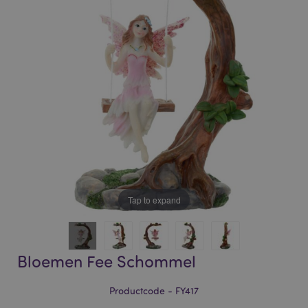
of
of
the
the
images
images
gallery
gallery
Tap to expand
Bloemen Fee Schommel
Productcode - FY417