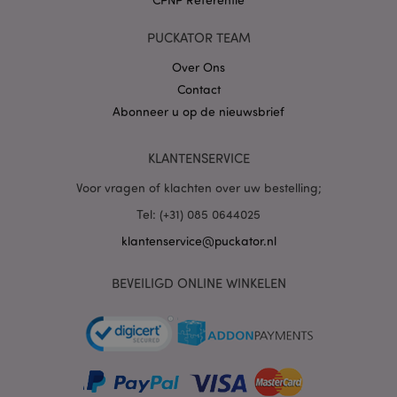
PUCKATOR TEAM
X-Magento-Vary
1 dag
Adobe Inc.
www.puckator.nl
Over Ons
Contact
Abonneer u op de nieuwsbrief
Privacybeleid van
Google
KLANTENSERVICE
Voor vragen of klachten over uw bestelling;
mage-cache-storage
1
Adobe Inc.
Tel: (+31) 085 0644025
www.puckator.nl
klantenservice@puckator.nl
BEVEILIGD ONLINE WINKELEN
PHPSESSID
1 dag
PHP.net
.www.puckator.nl