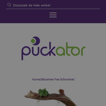
›
Home
Bloemen Fee Schommel
Skip
Skip
to
to
the
the
end
beginning