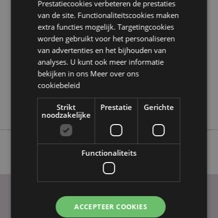
Prestatiecookies verbeteren de prestaties
Product eigenschappen
van de site. Functionaliteitscookies maken
extra functies mogelijk. Targetingcookies
Meer
Hoogte 14cm Breedte 10cm Diepte 6cm
informatie
worden gebruikt voor het personaliseren
5055071719547
van advertenties en het bijhouden van
36
analyses. U kunt ook meer informatie
0.261000
bekijken in ons
Meer over ons
Nee
cookiebeleid
Nee
Strikt
Prestatie
Gerichte
Nee
noodzakelijke
Functionaliteits
ACCEPTEER COOKIES
PRAKTISCHE LINKS