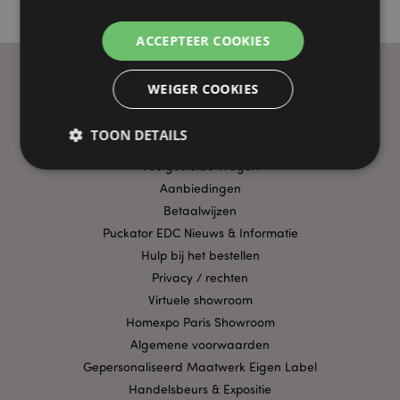
ACCEPTEER COOKIES
WEIGER COOKIES
PRAKTISCHE LINKS
TOON DETAILS
Bezorging/Verzending
Veelgestelde vragen
Aanbiedingen
Strikt noodzakelijke
Prestatie
Gerichte
Betaalwijzen
Functionaliteits
Puckator EDC Nieuws & Informatie
Hulp bij het bestellen
Strikt noodzakelijke cookies maken
Privacy / rechten
kernfunctionaliteit van de website mogelijk, zoals
gebruikersaanmelding en accountbeheer. Zonder
Virtuele showroom
strikt noodzakelijke cookies kan de website niet
goed gebruikt worden.
Homexpo Paris Showroom
Algemene voorwaarden
Provider
/
Naam
Verv
Domein
Gepersonaliseerd Maatwerk Eigen Label
CookieScriptConsent
Handelsbeurs & Expositie
1 
CookieScript