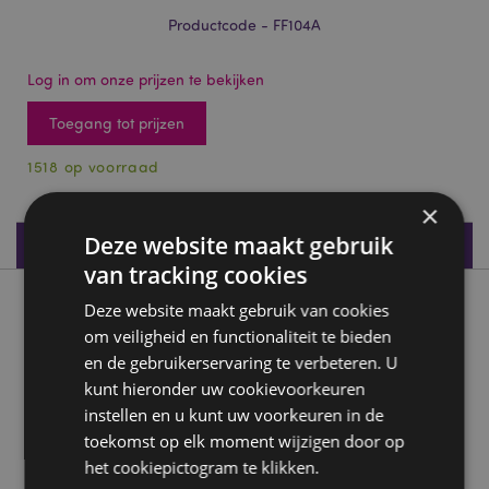
Productcode - FF104A
Log in om onze prijzen te bekijken
Toegang tot prijzen
1518 op voorraad
×
Deze website maakt gebruik
Productspecificaties
van tracking cookies
Product beschrijving
Deze website maakt gebruik van cookies
om veiligheid en functionaliteit te bieden
en de gebruikerservaring te verbeteren. U
Koningin Elizabeth Solar Poppetje
kunt hieronder uw cookievoorkeuren
Materiaal:
Plastic
instellen en u kunt uw voorkeuren in de
CE keurmerk:
Ja
toekomst op elk moment wijzigen door op
Niet geschikt voor:
0 - 3 jaar
het cookiepictogram te klikken.