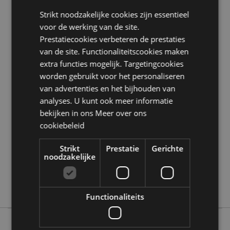
Veiligheidsinformatie:
Dit is geen speelgoed.
Strikt noodzakelijke cookies zijn essentieel
voor de werking van de site.
Product Bron:
Prestatiecookies verbeteren de prestaties
Zoekt u meer informatie over kopen bij Puckator?
van de site. Functionaliteitscookies maken
Lees dan onze
klanten informatie gids.
extra functies mogelijk. Targetingcookies
worden gebruikt voor het personaliseren
Product eigenschappen
van advertenties en het bijhouden van
analyses. U kunt ook meer informatie
Meer
Hoogte 11cm Breedte 5cm Diepte 6cm
informatie
bekijken in ons
Meer over ons
5055071777905
cookiebeleid
120
0.069000
Strikt
Prestatie
Gerichte
noodzakelijke
Nee
Nee
Nee
Functionaliteits