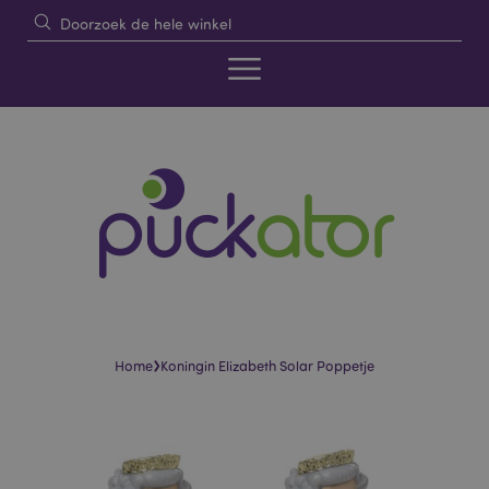
›
Home
Koningin Elizabeth Solar Poppetje
Skip
Skip
to
to
the
the
end
beginning