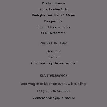
.puckator.nl
Product Nieuws
Korte Klanten Gids
Bedrijfsethiek Mens & Milieu
Prijsgarantie
Product feed & Foto's
X-Magento-Vary
1 dag
Adobe Inc.
CPNP Referentie
www.puckator.nl
PUCKATOR TEAM
Privacybeleid van
Google
Over Ons
Contact
Abonneer u op de nieuwsbrief
mage-cache-storage
1
Adobe Inc.
www.puckator.nl
KLANTENSERVICE
Voor vragen of klachten over uw bestelling;
Tel: (+31) 085 0644025
PHPSESSID
1 dag
PHP.net
klantenservice@puckator.nl
.www.puckator.nl