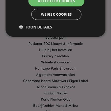
ACCEPTEER COOKIES
PRAKTISCHE LINKS
WEIGER COOKIES
Bezorging/Verzending
Veelgestelde vragen
TOON DETAILS
Aanbiedingen
Betaalwijzen
Puckator EDC Nieuws & Informatie
Strikt noodzakelijke
Prestatie
Gerichte
Hulp bij het bestellen
Functionaliteits
Privacy / rechten
Virtuele showroom
Strikt noodzakelijke cookies maken
kernfunctionaliteit van de website mogelijk, zoals
Homexpo Paris Showroom
gebruikersaanmelding en accountbeheer. Zonder
Algemene voorwaarden
strikt noodzakelijke cookies kan de website niet
goed gebruikt worden.
Gepersonaliseerd Maatwerk Eigen Label
Provider
/
Handelsbeurs & Expositie
Naam
Verv
Domein
Product Nieuws
CookieScriptConsent
1 
CookieScript
Korte Klanten Gids
.puckator.nl
Bedrijfsethiek Mens & Milieu