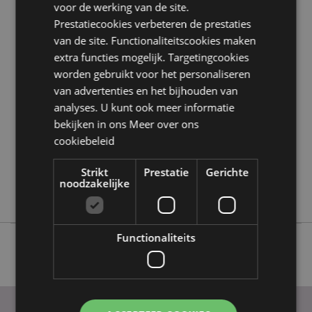
voor de werking van de site.
Prestatiecookies verbeteren de prestaties
Product eigenschappen
van de site. Functionaliteitscookies maken
extra functies mogelijk. Targetingcookies
Meer
Hoogte 11cm Breedte 9cm Diepte 5.5cm
informatie
worden gebruikt voor het personaliseren
5055071512858
van advertenties en het bijhouden van
48
analyses. U kunt ook meer informatie
0.230000
bekijken in ons
Meer over ons
Nee
cookiebeleid
Nee
Strikt
Prestatie
Gerichte
Nee
noodzakelijke
Elements
Functionaliteits