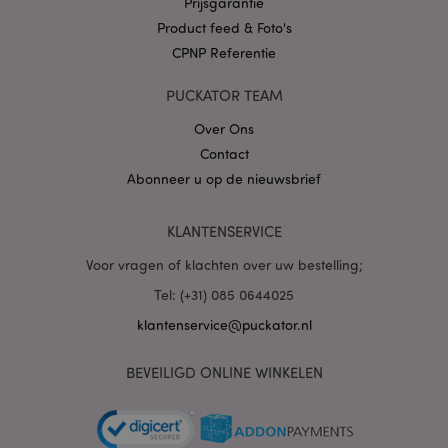
Prijsgarantie
Product feed & Foto's
CPNP Referentie
X-Magento-Vary
1 dag
Adobe Inc.
PUCKATOR TEAM
www.puckator.nl
Over Ons
Privacybeleid van
Contact
Google
Abonneer u op de nieuwsbrief
KLANTENSERVICE
mage-cache-storage
1
Adobe Inc.
Voor vragen of klachten over uw bestelling;
www.puckator.nl
Tel: (+31) 085 0644025
klantenservice@puckator.nl
PHPSESSID
1 dag
PHP.net
.www.puckator.nl
BEVEILIGD ONLINE WINKELEN