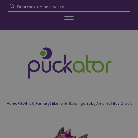
›
›
Home
Gothic & Fantasy
Elements Schattige Baby Amethist Bos Draak
Skip
Skip
to
to
the
the
end
beginning