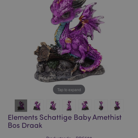
of
of
the
the
images
images
gallery
gallery
Tap to expand
Elements Schattige Baby Amethist
Bos Draak