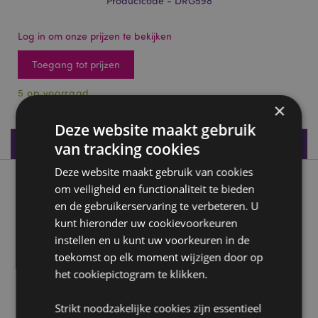
Productcode - DRG598
Log in om onze prijzen te bekijken
Toegang tot prijzen
5 op voorraad
×
Deze website maakt gebruik
Productspecificaties
van tracking cookies
Deze website maakt gebruik van cookies
Product beschrijving
om veiligheid en functionaliteit te bieden
en de gebruikerservaring te verbeteren. U
kunt hieronder uw cookievoorkeuren
Elements Schattige Baby Amethist Bos Draak
instellen en u kunt uw voorkeuren in de
Materialen:
Kunsthars
toekomst op elk moment wijzigen door op
het cookiepictogram te klikken.
Product Bron:
Zoekt u meer informatie over kopen bij Puckator?
Strikt noodzakelijke cookies zijn essentieel
Lees dan onze
klanten informatie gids.