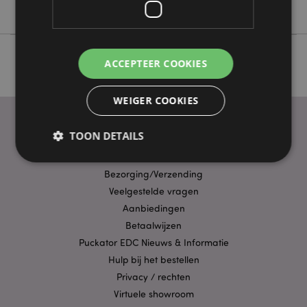
Elements
ACCEPTEER COOKIES
WEIGER COOKIES
TOON DETAILS
PRAKTISCHE LINKS
Bezorging/Verzending
Strikt noodzakelijke
Prestatie
Gerichte
Veelgestelde vragen
Aanbiedingen
Functionaliteits
Betaalwijzen
Strikt noodzakelijke cookies maken
Puckator EDC Nieuws & Informatie
kernfunctionaliteit van de website mogelijk, zoals
gebruikersaanmelding en accountbeheer. Zonder
Hulp bij het bestellen
strikt noodzakelijke cookies kan de website niet
Privacy / rechten
goed gebruikt worden.
Virtuele showroom
Provider
/
Naam
Verv