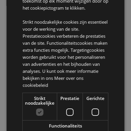
toekomst op elk moment wijzigen door op
Kaars meegeleverd:
Nee
het cookiepictogram te klikken.
Product Informatie:
Laat een kaars nooit onbeheerd
achter. Plaats op een geschikt hittebestendig
Strikt noodzakelijke cookies zijn essentieel
oppervlak. Hou weg van kinderen en huisdieren.
voor de werking van de site.
Product Bron:
Prestatiecookies verbeteren de prestaties
van de site. Functionaliteitscookies maken
Zoekt u meer informatie over kopen bij Puckator?
Lees dan onze
klanten informatie gids.
extra functies mogelijk. Targetingcookies
worden gebruikt voor het personaliseren
van advertenties en het bijhouden van
Product eigenschappen
analyses. U kunt ook meer informatie
Meer
Hoogte 11.5cm Breedte 9.5cm Diepte 9cm
bekijken in ons
Meer over ons
informatie
cookiebeleid
5055071790522
24
Strikt
Prestatie
Gerichte
0.396000
noodzakelijke
Nee
Nee
Nee
Functionaliteits