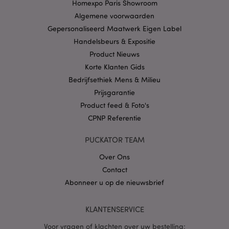
Domein
Homexpo Paris Showroom
Algemene voorwaarden
CookieScriptConsent
1 
CookieScript
.puckator.nl
Gepersonaliseerd Maatwerk Eigen Label
Handelsbeurs & Expositie
Product Nieuws
Korte Klanten Gids
Bedrijfsethiek Mens & Milieu
X-Magento-Vary
1 dag
Adobe Inc.
Prijsgarantie
www.puckator.nl
Product feed & Foto's
CPNP Referentie
Privacybeleid van
Google
PUCKATOR TEAM
Over Ons
Contact
mage-cache-storage
1
Adobe Inc.
Abonneer u op de nieuwsbrief
www.puckator.nl
KLANTENSERVICE
Voor vragen of klachten over uw bestelling;
PHPSESSID
1 dag
PHP.net