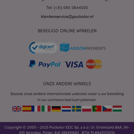
.www.puckator.nl
Tel: (+31) 085 0644025
klantenservice@puckator.nl
BEVEILIGD ONLINE WINKELEN
mage-cache-sessid
1
Adobe Inc.
www.puckator.nl
ONZE ANDERE WINKELS
Bezoek onze andere internationale websites waar u uw bestelling
in uw voorkeurstaal kunt plaatsen.
_GRECAPTCHA
6 m
Google LLC
www.google.com
Copyright © 2000 - 2025 Puckator EDC Sp. z o.o. Ul. Graniczna 8AA, 54-
610 Wrocław, Polen. KvK 389391683 , BTW PL8943170010