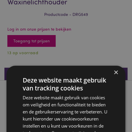
Waxinelichthouder
Productcode - DRG549
Log in om onze prijzen te bekijken
Toegang tot prijzen
13 op voorraad
×
Productspecificaties
Deze website maakt gebruik
van tracking cookies
Product beschrijving
Deze website maakt gebruik van cookies
om veiligheid en functionaliteit te bieden
Elements Baby Draak Kristal Ei Waxinelichthouder
en de gebruikerservaring te verbeteren. U
Materialen:
Kunsthars
kunt hieronder uw cookievoorkeuren
Voor gebruik met:
Standaard theelicht
instellen en u kunt uw voorkeuren in de