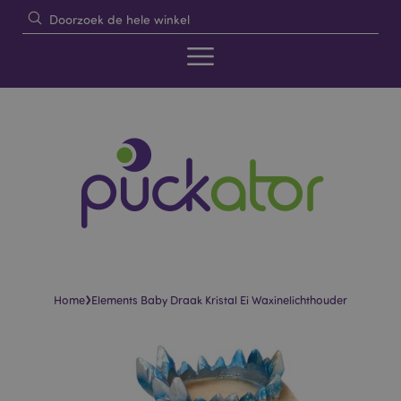
›
Home
Elements Baby Draak Kristal Ei Waxinelichthouder
Skip
Skip
to
to
the
the
end
beginning