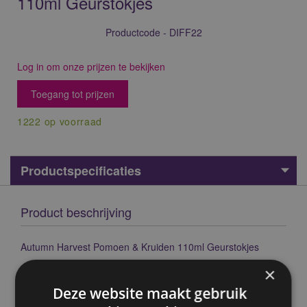
110ml Geurstokjes
Productcode - DIFF22
Log in om onze prijzen te bekijken
Toegang tot prijzen
1222 op voorraad
Productspecificaties
Product beschrijving
Autumn Harvest Pomoen & Kruiden 110ml Geurstokjes
Materiaal:
Geurolie, Polyester (geurstokjes), Hout
×
(deksel), Glas (fles), Plastic (Lekbeschermer)
Deze website maakt gebruik
Dierproefvrij:
Ja