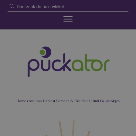
›
Home
Autumn Harvest Pomoen & Kruiden 110ml Geurstokjes
Skip
Skip
to
to
the
the
end
beginning