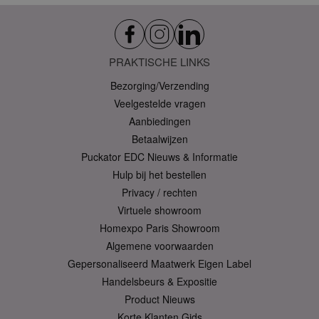
Functionaliteits
Strikt noodzakelijke cookies maken
kernfunctionaliteit van de website mogelijk, zoals
gebruikersaanmelding en accountbeheer. Zonder
PRAKTISCHE LINKS
strikt noodzakelijke cookies kan de website niet
goed gebruikt worden.
Bezorging/Verzending
Veelgestelde vragen
Provider
/
Naam
Verv
Domein
Aanbiedingen
CookieScriptConsent
1 
CookieScript
Betaalwijzen
.puckator.nl
Puckator EDC Nieuws & Informatie
Hulp bij het bestellen
Privacy / rechten
Virtuele showroom
Homexpo Paris Showroom
X-Magento-Vary
1 dag
Adobe Inc.
Algemene voorwaarden
www.puckator.nl
Gepersonaliseerd Maatwerk Eigen Label
Handelsbeurs & Expositie
Privacybeleid van
Google
Product Nieuws
Korte Klanten Gids