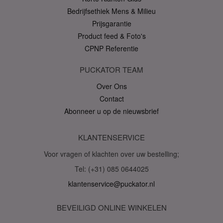
Bedrijfsethiek Mens & Milieu
Prijsgarantie
mage-cache-storage
1
Adobe Inc.
www.puckator.nl
Product feed & Foto's
CPNP Referentie
PUCKATOR TEAM
PHPSESSID
1 dag
PHP.net
.www.puckator.nl
Over Ons
Contact
Abonneer u op de nieuwsbrief
KLANTENSERVICE
Voor vragen of klachten over uw bestelling;
Tel: (+31) 085 0644025
klantenservice@puckator.nl
mage-cache-sessid
1
Adobe Inc.
BEVEILIGD ONLINE WINKELEN
www.puckator.nl