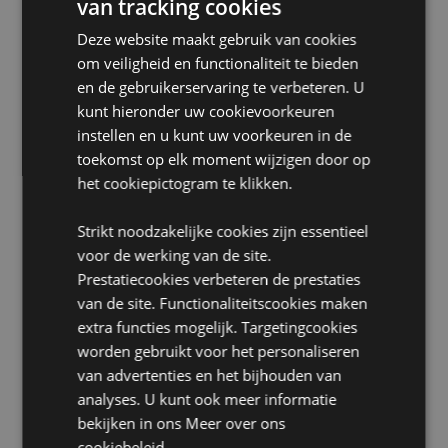
van tracking cookies
Ja
Deze website maakt gebruik van cookies
Huisdiervriendelijk:
Ja
om veiligheid en functionaliteit te bieden
Volume:
110ml
en de gebruikerservaring te verbeteren. U
kunt hieronder uw cookievoorkeuren
Montage:
Draai de dop los, verwijder de stop, draai
de dop er weer op en plaats het geurstokje door de
instellen en u kunt uw voorkeuren in de
opening in de fles.
toekomst op elk moment wijzigen door op
Productinformatie:
Elke geurverspreider wordt
het cookiepictogram te klikken.
geleverd met volledige instructies. Steek het niet aan,
neem het niet in. Plaats het niet op poreuze, gepolijste
Strikt noodzakelijke cookies zijn essentieel
of geverfde oppervlakken en houd het uit de buurt van
voor de werking van de site.
elektrische apparatuur, omdat morsen schade kan
Prestatiecookies verbeteren de prestaties
veroorzaken.
van de site. Functionaliteitscookies maken
extra functies mogelijk. Targetingcookies
Product Bron:
worden gebruikt voor het personaliseren
Zoekt u meer informatie over kopen bij Puckator?
van advertenties en het bijhouden van
Lees dan onze
klanten informatie gids.
analyses. U kunt ook meer informatie
bekijken in ons
Meer over ons
cookiebeleid