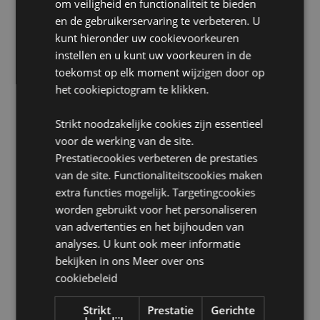
om veiligheid en functionaliteit te bieden
Vrij van ftalaten:
Ja
en de gebruikerservaring te verbeteren. U
Productinformatie:
Elke geurstokjesverspreider wordt
kunt hieronder uw cookievoorkeuren
geleverd met een volledige handleiding. Plaats de
instellen en u kunt uw voorkeuren in de
geursteen op de houten onderzetter. Voeg 3-5
druppels geurolie toe aan de steen. Laat de steen de
toekomst op elk moment wijzigen door op
olie absorberen en plaats hem op de gewenste plek.
het cookiepictogram te klikken.
Ververs de steen indien nodig voor een langdurige
geur.
Strikt noodzakelijke cookies zijn essentieel
voor de werking van de site.
Product Bron:
Prestatiecookies verbeteren de prestaties
Zoekt u meer informatie over kopen bij Puckator?
van de site. Functionaliteitscookies maken
Lees dan onze
klanten informatie gids.
extra functies mogelijk. Targetingcookies
worden gebruikt voor het personaliseren
van advertenties en het bijhouden van
analyses. U kunt ook meer informatie
bekijken in ons
Meer over ons
cookiebeleid
Product eigenschappen
Strikt
Prestatie
Gerichte