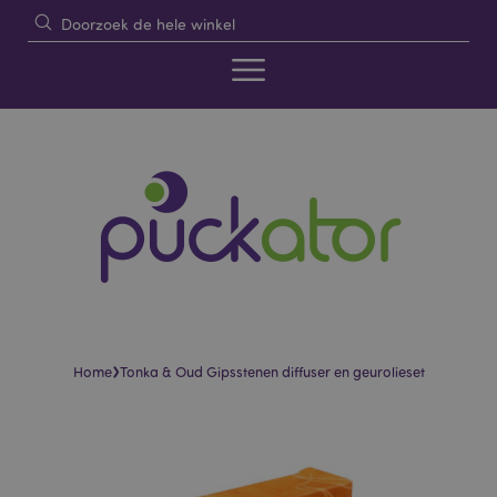
›
Home
Tonka & Oud Gipsstenen diffuser en geurolieset
Skip
Skip
to
to
the
the
end
beginning