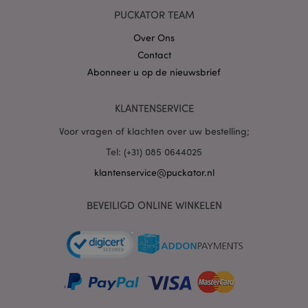
www.puckator.nl
PUCKATOR TEAM
Over Ons
Contact
PHPSESSID
1 dag
PHP.net
Abonneer u op de nieuwsbrief
.www.puckator.nl
KLANTENSERVICE
Voor vragen of klachten over uw bestelling;
Tel: (+31) 085 0644025
klantenservice@puckator.nl
BEVEILIGD ONLINE WINKELEN
mage-cache-sessid
1
Adobe Inc.
www.puckator.nl