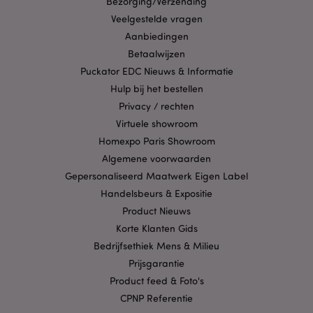
Bezorging/Verzending
kernfunctionaliteit van de website mogelijk, zoals
gebruikersaanmelding en accountbeheer. Zonder
Veelgestelde vragen
strikt noodzakelijke cookies kan de website niet
Aanbiedingen
goed gebruikt worden.
Betaalwijzen
Provider
/
Naam
Verv
Puckator EDC Nieuws & Informatie
Domein
Hulp bij het bestellen
CookieScriptConsent
1 
CookieScript
.puckator.nl
Privacy / rechten
Virtuele showroom
Homexpo Paris Showroom
Algemene voorwaarden
Gepersonaliseerd Maatwerk Eigen Label
X-Magento-Vary
1 dag
Adobe Inc.
Handelsbeurs & Expositie
www.puckator.nl
Product Nieuws
Korte Klanten Gids
Privacybeleid van
Bedrijfsethiek Mens & Milieu
Google
Prijsgarantie
Product feed & Foto's
CPNP Referentie
mage-cache-storage
1
Adobe Inc.