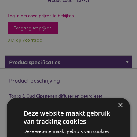
Productcode - DIFF21
Log in om onze prijzen te bekijken
Toegang tot prijzen
917 op voorraad
Productspecificaties
Product beschrijving
Tonka & Oud Gipsstenen diffuser en geurolieset
×
Materiaal:
Geurolie, Glas, Gips, Plastic (PP), Hout
(Beukenhout)
Deze website maakt gebruik
van tracking cookies
Veganistisch:
Ja
Vrij van parabenen:
Ja
Deze website maakt gebruik van cookies