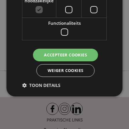
noodzakelijke
Meer
Diffuser 3.5 x 3.5 x 1.5cm Voet 5 x 5 x 0.2cm
informatie
5055071513718
48
Functionaliteits
0.111000
Nee
Nee
Nee
ACCEPTEER COOKIES
Eden
WEIGER COOKIES
TOON DETAILS
Strikt noodzakelijke
Prestatie
Gerichte
Functionaliteits
PRAKTISCHE LINKS
Strikt noodzakelijke cookies maken