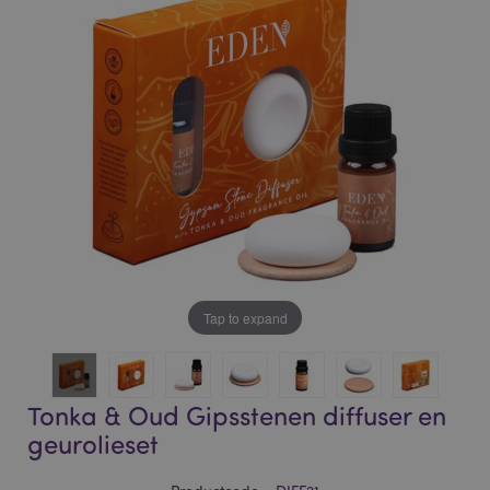
of
of
the
the
images
images
gallery
gallery
Tap to expand
Tonka & Oud Gipsstenen diffuser en
geurolieset