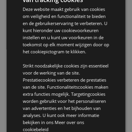
Huisdiervriendelijk:
Ja
Deze website maakt gebruik van cookies
Volume :
100 ml
om veiligheid en functionaliteit te bieden
Montage:
Schroef de dop los, verwijder de stop,
en de gebruikerservaring te verbeteren. U
schroef de dop er weer op en plaats het rietje door de
kunt hieronder uw cookievoorkeuren
opening in de fles.
instellen en u kunt uw voorkeuren in de
Productinformatie:
Elke geurverspreider wordt
toekomst op elk moment wijzigen door op
geleverd met volledige instructies. Steek geen riet
het cookiepictogram te klikken.
aan, niet inslikken. Niet op poreuze, gepolijste of
geverfde oppervlakken plaatsen en uit de buurt van
elektrische apparatuur houden, aangezien morsen
Strikt noodzakelijke cookies zijn essentieel
schade kan veroorzaken.
voor de werking van de site.
Prestatiecookies verbeteren de prestaties
Product Bron:
van de site. Functionaliteitscookies maken
Zoekt u meer informatie over kopen bij Puckator?
extra functies mogelijk. Targetingcookies
Lees dan onze
klanten informatie gids.
worden gebruikt voor het personaliseren
van advertenties en het bijhouden van
analyses. U kunt ook meer informatie
bekijken in ons
Meer over ons
cookiebeleid