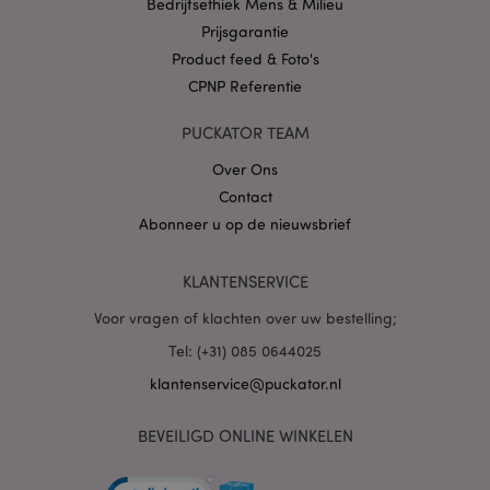
Bedrijfsethiek Mens & Milieu
Prijsgarantie
mage-cache-storage
1
Adobe Inc.
Product feed & Foto's
www.puckator.nl
CPNP Referentie
PUCKATOR TEAM
PHPSESSID
1 dag
PHP.net
Over Ons
.www.puckator.nl
Contact
Abonneer u op de nieuwsbrief
KLANTENSERVICE
Voor vragen of klachten over uw bestelling;
Tel: (+31) 085 0644025
klantenservice@puckator.nl
mage-cache-sessid
1
Adobe Inc.
BEVEILIGD ONLINE WINKELEN
www.puckator.nl