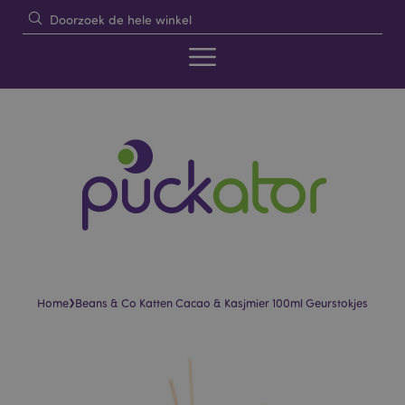
›
Home
Beans & Co Katten Cacao & Kasjmier 100ml Geurstokjes
Skip
Skip
to
to
the
the
end
beginning