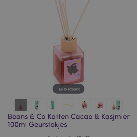
of
of
the
the
images
images
gallery
gallery
Tap to expand
Beans & Co Katten Cacao & Kasjmier
100ml Geurstokjes