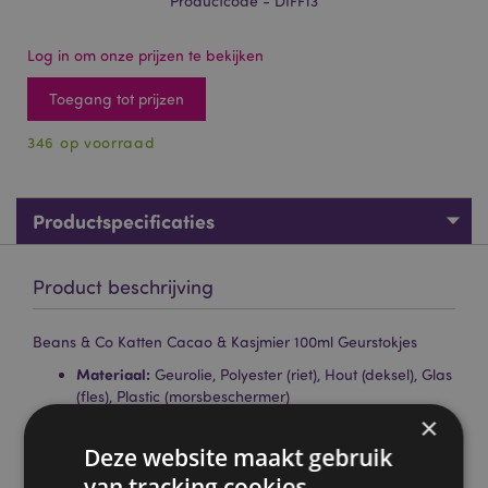
Productcode - DIFF13
Log in om onze prijzen te bekijken
Toegang tot prijzen
346 op voorraad
Productspecificaties
Product beschrijving
Beans & Co Katten Cacao & Kasjmier 100ml Geurstokjes
Materiaal:
Geurolie, Polyester (riet), Hout (deksel), Glas
(fles), Plastic (morsbeschermer)
×
Dierproefvrij :
Ja
Deze website maakt gebruik
Veganistisch:
Ja
van tracking cookies