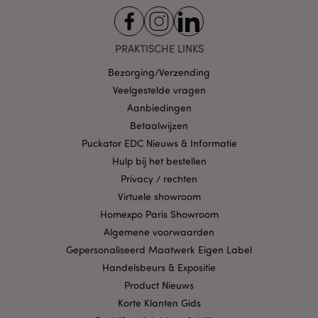
Functionaliteits
Strikt noodzakelijke cookies maken
kernfunctionaliteit van de website mogelijk, zoals
PRAKTISCHE LINKS
gebruikersaanmelding en accountbeheer. Zonder
strikt noodzakelijke cookies kan de website niet
Bezorging/Verzending
goed gebruikt worden.
Veelgestelde vragen
Provider
/
Naam
Verv
Aanbiedingen
Domein
Betaalwijzen
CookieScriptConsent
1 
CookieScript
.puckator.nl
Puckator EDC Nieuws & Informatie
Hulp bij het bestellen
Privacy / rechten
Virtuele showroom
Homexpo Paris Showroom
X-Magento-Vary
1 dag
Adobe Inc.
Algemene voorwaarden
www.puckator.nl
Gepersonaliseerd Maatwerk Eigen Label
Handelsbeurs & Expositie
Privacybeleid van
Product Nieuws
Google
Korte Klanten Gids