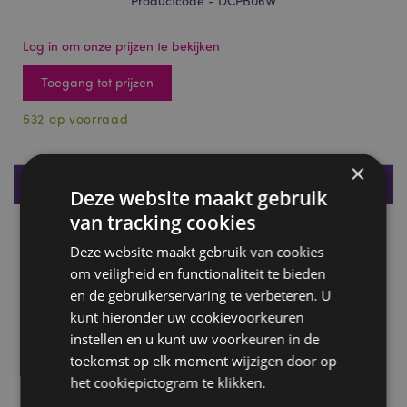
Productcode - DCPB06W
Log in om onze prijzen te bekijken
Toegang tot prijzen
532 op voorraad
×
Productspecificaties
Deze website maakt gebruik
van tracking cookies
Product beschrijving
Deze website maakt gebruik van cookies
om veiligheid en functionaliteit te bieden
Lisa Parker Purrlock Holmes Kat Dromenvanger 16cm
en de gebruikerservaring te verbeteren. U
Materiaal:
Polyester, Veren, Kunststof
kunt hieronder uw cookievoorkeuren
instellen en u kunt uw voorkeuren in de
Licentie-informatie:
Dit product is volledig
gelicentieerd en kan wereldwijd worden verkocht.
toekomst op elk moment wijzigen door op
het cookiepictogram te klikken.
Product Bron: