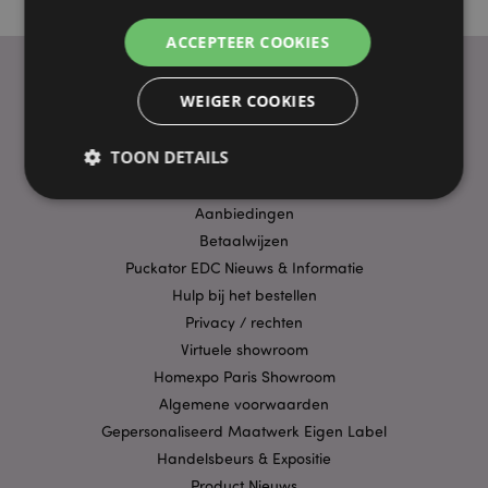
ACCEPTEER COOKIES
WEIGER COOKIES
PRAKTISCHE LINKS
TOON DETAILS
Bezorging/Verzending
Veelgestelde vragen
Aanbiedingen
Betaalwijzen
Strikt noodzakelijke
Prestatie
Gerichte
Puckator EDC Nieuws & Informatie
Functionaliteits
Hulp bij het bestellen
Strikt noodzakelijke cookies maken
Privacy / rechten
kernfunctionaliteit van de website mogelijk, zoals
Virtuele showroom
gebruikersaanmelding en accountbeheer. Zonder
strikt noodzakelijke cookies kan de website niet
Homexpo Paris Showroom
goed gebruikt worden.
Algemene voorwaarden
Provider
/
Naam
Verv
Gepersonaliseerd Maatwerk Eigen Label
Domein
Handelsbeurs & Expositie
CookieScriptConsent
1 
CookieScript
.puckator.nl
Product Nieuws