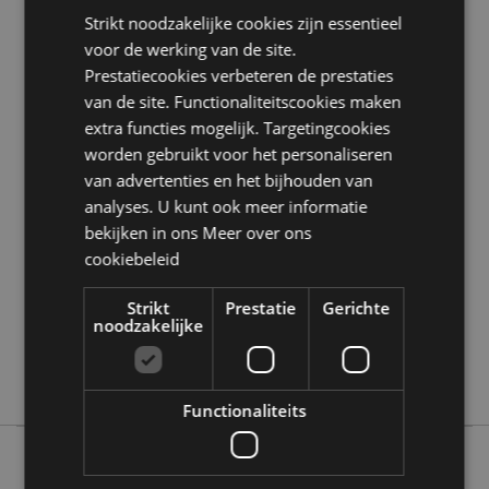
Strikt noodzakelijke cookies zijn essentieel
Zoekt u meer informatie over kopen bij Puckator?
Lees dan onze
klanten informatie gids.
voor de werking van de site.
Prestatiecookies verbeteren de prestaties
van de site. Functionaliteitscookies maken
Product eigenschappen
extra functies mogelijk. Targetingcookies
Meer
Hoogte 36cm (Approx) Breedte 16cm Diepte
worden gebruikt voor het personaliseren
informatie
1cm Hoop Diameter 16cm
van advertenties en het bijhouden van
5055071505836
analyses. U kunt ook meer informatie
144
bekijken in ons
Meer over ons
cookiebeleid
0.029000
Nee
Strikt
Prestatie
Gerichte
Nee
noodzakelijke
Nee
Lisa Parker
Functionaliteits