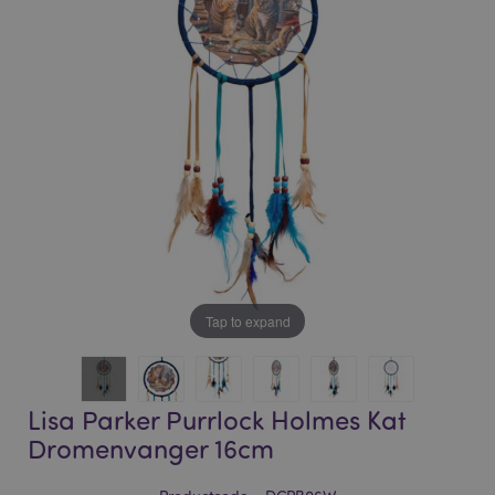
of
of
the
the
images
images
gallery
gallery
Tap to expand
Lisa Parker Purrlock Holmes Kat
Dromenvanger 16cm