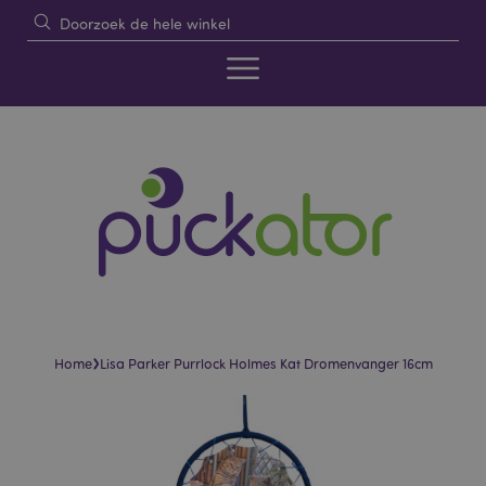
›
Home
Lisa Parker Purrlock Holmes Kat Dromenvanger 16cm
Skip
Skip
to
to
the
the
end
beginning