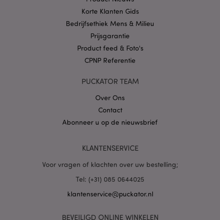
Korte Klanten Gids
Bedrijfsethiek Mens & Milieu
Prijsgarantie
Product feed & Foto's
X-Magento-Vary
1 dag
Adobe Inc.
CPNP Referentie
www.puckator.nl
PUCKATOR TEAM
Privacybeleid van
Over Ons
Google
Contact
Abonneer u op de nieuwsbrief
mage-cache-storage
1
Adobe Inc.
KLANTENSERVICE
www.puckator.nl
Voor vragen of klachten over uw bestelling;
Tel: (+31) 085 0644025
PHPSESSID
1 dag
PHP.net
klantenservice@puckator.nl
.www.puckator.nl
BEVEILIGD ONLINE WINKELEN