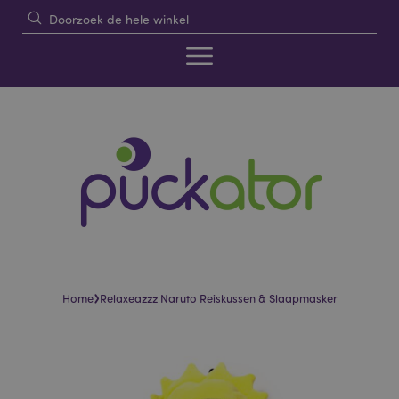
›
Home
Relaxeazzz Naruto Reiskussen & Slaapmasker
Skip
Skip
to
to
the
the
end
beginning