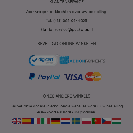
KLANTENSERVICE
Voor vragen of klachten over uw bestelling;
mage-cache-sessid
1
Adobe Inc.
www.puckator.nl
Tel: (+31) 085 0644025
klantenservice@puckator.nl
BEVEILIGD ONLINE WINKELEN
_GRECAPTCHA
6 m
Google LLC
www.google.com
form_key
1 dag
Adobe Inc.
.www.puckator.nl
ONZE ANDERE WINKELS
Bezoek onze andere internationale websites waar u uw bestelling
in uw voorkeurstaal kunt plaatsen.
mage-messages
1 dag
Adobe Inc.
www.puckator.nl