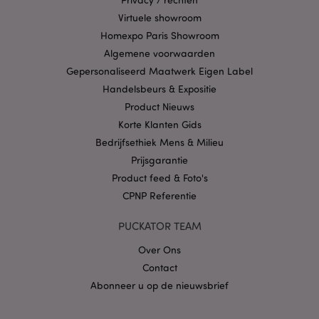
Virtuele showroom
Privacybeleid van
Homexpo Paris Showroom
Google
Algemene voorwaarden
Gepersonaliseerd Maatwerk Eigen Label
Handelsbeurs & Expositie
mage-cache-storage
1
Adobe Inc.
Product Nieuws
www.puckator.nl
Korte Klanten Gids
Bedrijfsethiek Mens & Milieu
Prijsgarantie
PHPSESSID
1 dag
PHP.net
Product feed & Foto's
.www.puckator.nl
CPNP Referentie
PUCKATOR TEAM
Over Ons
Contact
Abonneer u op de nieuwsbrief