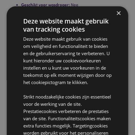
Geschikt voor wasdroger:
Nee
×
Geschikt voor stomerij:
Nee
Deze website maakt gebruik
Geschikt voor strijken:
Nee
van tracking cookies
Licentie-informatie:
Dit product is volledig
gelicentieerd voor de onderstaande locaties. Als u
Deze website maakt gebruik van cookies
zich buiten deze gebieden bevindt, probeer dit
om veiligheid en functionaliteit te bieden
product dan niet te kopen. Als u dit toch doet, wordt
en de gebruikerservaring te verbeteren. U
het product uit uw bestelling verwijderd. Neem voor
kunt hieronder uw cookievoorkeuren
meer informatie contact op met onze klantenservice.
instellen en u kunt uw voorkeuren in de
Gelicentieerde gebieden:
Ålandeilanden, Oostenrijk,
Azoren (Portugal), Balearen (Spanje), België,
toekomst op elk moment wijzigen door op
Bermuda, Bulgarije, Canarische Eilanden (Spanje),
het cookiepictogram te klikken.
Ceuta en Melilla, Corsica (Frankrijk), Kroatië, Cyprus,
Tsjechië, Denemarken, Estland, Finland (vasteland),
Strikt noodzakelijke cookies zijn essentieel
Frankrijk (vasteland), Frans-Guyana, Duitsland,
voor de werking van de site.
Gibraltar, Griekenland, Guadeloupe, Guernsey
(Kanaaleilanden), Heilige Stoel (Vaticaanstad),
Prestatiecookies verbeteren de prestaties
Hongarije, IJsland, Ierland, Isle of Man (Verenigd
van de site. Functionaliteitscookies maken
Koninkrijk), Italië (vasteland), Jersey (Kanaaleilanden),
extra functies mogelijk. Targetingcookies
Letland, Liechtenstein, Litouwen, Luxemburg, Madeira
worden gebruikt voor het personaliseren
(Portugal), Malta, Martinique, Mayotte, Nederland,