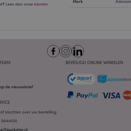
Merk
Adoram
 cookies maken kernfunctionaliteit van de website mogelijk, zoals gebruikersaanmeldin
or?
Lees dan onze
klanten
kelijke cookies kan de website niet goed gebruikt worden.
Provider
/
Vervaldatum
Omschrijving
Domein
nt
1 maand
Deze cookie wordt gebruikt
CookieScript
Script.com-service om de c
.puckator.nl
van bezoekers te onthoude
van Cookie-Script.com is n
correct te werken.
1 dag 16 uur
De X-Magento-Vary-cookie 
Adobe Inc.
het Magento 2-systeem om 
www.puckator.nl
versie van een pagina die d
TEAM
BEVEILIGD ONLINE WINKELEN
aangevraagd, is gewijzigd. 
Privacybeleid van Google
mogelijk om verschillende v
pagina in de cache op te sl
Varnish.
op de nieuwsbrief
e
1 dag
Deze cookie wordt gebruikt
Adobe Inc.
inhoud in de browser te ve
www.puckator.nl
pagina's sneller te laten lad
RVICE
1 dag 16 uur
Cookie gegenereerd door ap
PHP.net
van de PHP-taal. Dit is een 
.www.puckator.nl
algemene doeleinden die w
of klachten over uw bestelling;
variabelen van gebruikersse
onderhouden. Het is norma
85 0644025
willekeurig gegenereerd nu
wordt gebruikt, kan specifiek
ce@puckator.nl