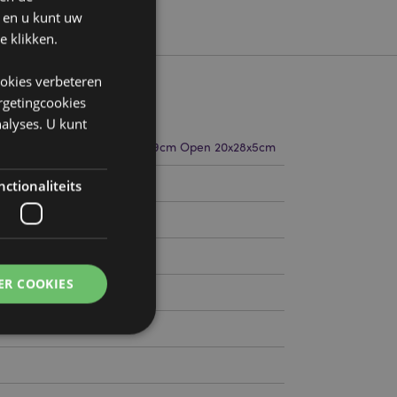
n en u kunt uw
e klikken.
ookies verbeteren
argetingcookies
alyses. U kunt
14cm Breedte 20cm Diepte 9cm Open 20x28x5cm
797255
ctionaliteits
0
ER COOKIES