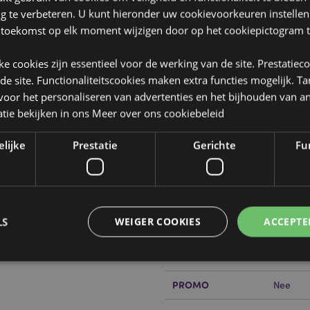
ng te verbeteren. U kunt hieronder uw cookievoorkeuren instelle
 toekomst op elk moment wijzigen door op het cookiepictogram t
jke cookies zijn essentieel voor de werking van de site. Prestatiec
 de site. Functionaliteitscookies maken extra functies mogelijk. T
Product eigenschappen
oor het personaliseren van advertenties en het bijhouden van an
Meer
tie bekijken in ons
Meer over ons cookiebeleid
Afmetingen
Hoogte 
informatie
n & Slaapmasker
Barcode
5055071
elijke
Prestatie
Gerichte
Fun
Hoeveelheid karton
56
Gewicht (kg)
0.17200
LS
WEIGER COOKIES
ACCEPTE
SALE
Nee
NIEUW
Nee
PROMO
Nee
Strikt noodzakelijke
Prestatie
Gerichte
Functionaliteits