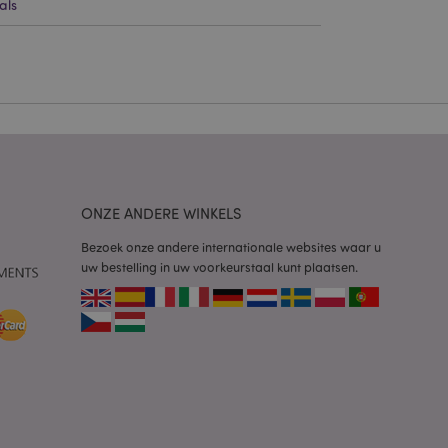
als
g en accountbeheer.
 door de Cookie-
ookievoorkeuren
n. De cookie-banner
oodzakelijk om
wordt gebruikt door
te markeren dat de
oor een gebruiker is
ONZE ANDERE WINKELS
Het maakt het
ersies van dezelfde
Bezoek onze andere internationale websites waar u
aan, bijvoorbeeld
uw bestelling in uw voorkeurstaal kunt plaatsen.
 om het cachen van
rgemakkelijken om
en.
plicaties op basis
identificator voor
ordt gebruikt om
ssies te
al gesproken een
mmer, hoe het
 zijn voor de site,