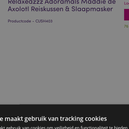
Relaxeazzz Adoramals Maddie de
Lo
Axolotl Reiskussen & Slaapmasker
Productcode - CUSH403
76
e maakt gebruik van tracking cookies
t gebruik van cookies om veiligheid en functionaliteit te bieden