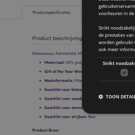
gebruikerservari
Productspecificaties
voorkeuren in de
Strikt noodzakeli
de prestaties van
Product beschrijving
worden gebruikt v
ook meer informa
Relaxeazzz Adoramals Maddie de Axolotl Reiskusse
Materiaal:
95% polyester en 5% spandex
Strikt noodzak
Gift of the Year Winnaar:
Hot Novelty 2020
Wasinformatie:
Machinewas op 30°C
Geschikt voor bleken:
Nee
TOON DETAI
Geschikt voor wasdroger:
Nee
Geschikt voor stomerij:
Nee
Geschikt voor strijken:
Nee
Product Bron: