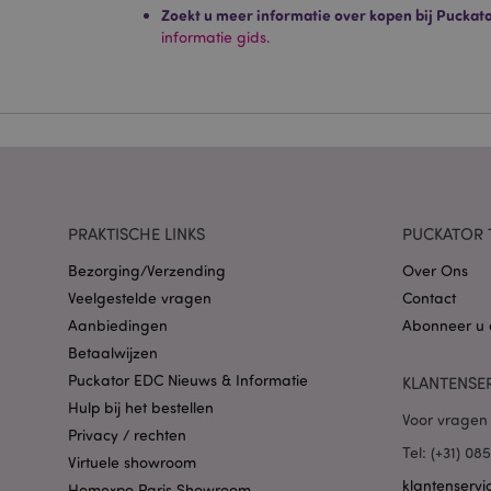
Strikt noodzakelijke
Zoekt u meer informatie over kopen bij Puckat
Zonder strikt noodza
informatie gids.
Naam
CookieScriptConse
X-Magento-Vary
PRAKTISCHE LINKS
PUCKATOR 
Bezorging/Verzending
Over Ons
Veelgestelde vragen
Contact
Aanbiedingen
Abonneer u 
mage-cache-storag
Betaalwijzen
Puckator EDC Nieuws & Informatie
KLANTENSE
PHPSESSID
Hulp bij het bestellen
Voor vragen 
Privacy / rechten
Tel: (+31) 0
Virtuele showroom
klantenservi
Homexpo Paris Showroom