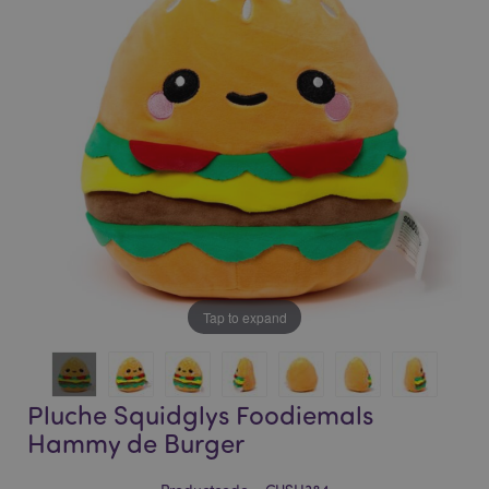
of
of
the
the
images
images
gallery
gallery
Tap to expand
Pluche Squidglys Foodiemals
Hammy de Burger