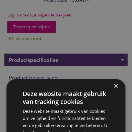
Productcode - CUSH384
Log in om onze prijzen te bekijken
Toegang tot prijzen
158 op voorraad
Productspecificaties
Product beschrijving
×
Deze website maakt gebruik
Pluche Squidglys Foodiemals Hammy de Burger
van tracking cookies
Materiaal:
Velboa (duurzaam zacht pluche)
CE-keurmerk:
Ja
Deze website maakt gebruik van cookies
om veiligheid en functionaliteit te bieden
EN71:
Ja
en de gebruikerservaring te verbeteren. U
Niet geschikt voor:
0 - 3 jaar