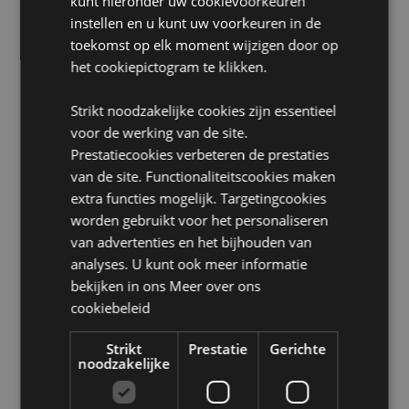
kunt hieronder uw cookievoorkeuren
A1:2014 Ontvlambaarheid:
Ja
instellen en u kunt uw voorkeuren in de
Wasinformatie:
Alleen handwas
toekomst op elk moment wijzigen door op
het cookiepictogram te klikken.
Geschikt voor bleken:
Nee
Geschikt voor wasdroger:
Nee
Strikt noodzakelijke cookies zijn essentieel
Geschikt voor stomerij:
Nee
voor de werking van de site.
Geschikt voor strijken:
Nee
Prestatiecookies verbeteren de prestaties
van de site. Functionaliteitscookies maken
Product Bron:
extra functies mogelijk. Targetingcookies
worden gebruikt voor het personaliseren
Zoekt u meer informatie over kopen bij Puckator?
Lees dan onze
klanten informatie gids.
van advertenties en het bijhouden van
analyses. U kunt ook meer informatie
bekijken in ons
Meer over ons
Product eigenschappen
cookiebeleid
Meer
Hoogte 22cm Breedte 22cm Diepte 16cm
informatie
Strikt
Prestatie
Gerichte
5055071797040
noodzakelijke
30
0.230000