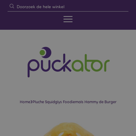
›
Home
Pluche Squidglys Foodiemals Hammy de Burger
Skip
Skip
to
to
the
the
end
beginning