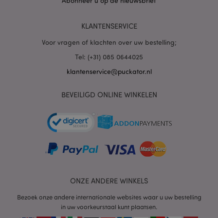
Abonneer u op de nieuwsbrief
PHPSESSID
1 dag
PHP.net
KLANTENSERVICE
.www.puckator.nl
Voor vragen of klachten over uw bestelling;
Tel: (+31) 085 0644025
klantenservice@puckator.nl
BEVEILIGD ONLINE WINKELEN
mage-cache-sessid
1
Adobe Inc.
www.puckator.nl
ONZE ANDERE WINKELS
Bezoek onze andere internationale websites waar u uw bestelling
in uw voorkeurstaal kunt plaatsen.
_GRECAPTCHA
6 m
Google LLC