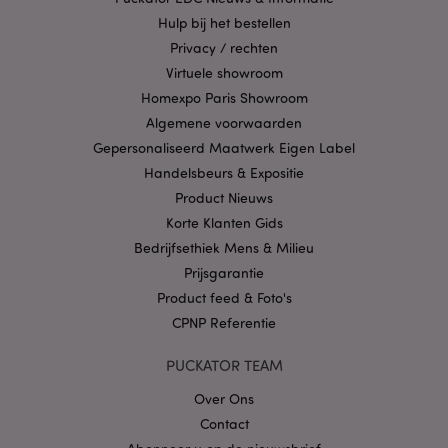
goed gebruikt worden.
Hulp bij het bestellen
Provider
/
Naam
Verv
Privacy / rechten
Domein
Virtuele showroom
CookieScriptConsent
1 
CookieScript
.puckator.nl
Homexpo Paris Showroom
Algemene voorwaarden
Gepersonaliseerd Maatwerk Eigen Label
Handelsbeurs & Expositie
Product Nieuws
X-Magento-Vary
1 dag
Adobe Inc.
Korte Klanten Gids
www.puckator.nl
Bedrijfsethiek Mens & Milieu
Prijsgarantie
Privacybeleid van
Product feed & Foto's
Google
CPNP Referentie
PUCKATOR TEAM
mage-cache-storage
1
Adobe Inc.
Over Ons
www.puckator.nl
Contact