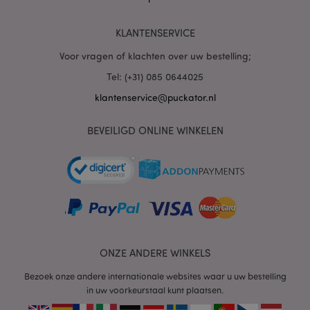
PHPSESSID
1 dag
PHP.net
KLANTENSERVICE
.www.puckator.nl
Voor vragen of klachten over uw bestelling;
Tel: (+31) 085 0644025
klantenservice@puckator.nl
BEVEILIGD ONLINE WINKELEN
mage-cache-sessid
1
Adobe Inc.
www.puckator.nl
ONZE ANDERE WINKELS
Bezoek onze andere internationale websites waar u uw bestelling
in uw voorkeurstaal kunt plaatsen.
_GRECAPTCHA
6 m
Google LLC
www.google.com