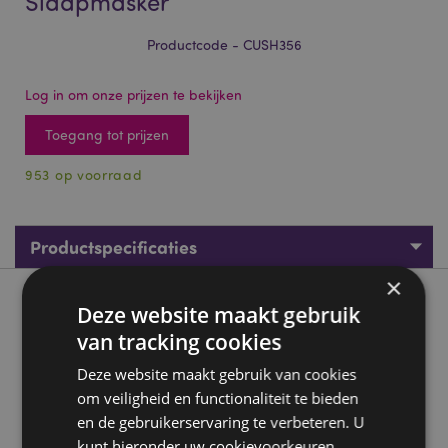
Slaapmasker
Productcode - CUSH356
Log in om onze prijzen te bekijken
Toegang tot prijzen
953 op voorraad
Productspecificaties
×
Product beschrijving
Deze website maakt gebruik
van tracking cookies
Relaxeazzz Adoramals Archie de Haai Rond Reiskussen &
Deze website maakt gebruik van cookies
Slaapmasker
om veiligheid en functionaliteit te bieden
Materiaal:
95% polyester en 5% spandex
en de gebruikerservaring te verbeteren. U
Gift of the Year Winnaar:
Hot Novelty 2020
kunt hieronder uw cookievoorkeuren