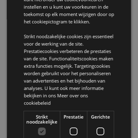
Wasinformatie:
Machinewas op 30°C
instellen en u kunt uw voorkeuren in de
toekomst op elk moment wijzigen door op
Geschikt voor bleken:
Nee
het cookiepictogram te klikken.
Geschikt voor wasdroger:
Nee
Geschikt voor stomerij:
Nee
Strikt noodzakelijke cookies zijn essentieel
Geschikt voor strijken:
Nee
voor de werking van de site.
Prestatiecookies verbeteren de prestaties
Product Bron:
van de site. Functionaliteitscookies maken
extra functies mogelijk. Targetingcookies
Zoekt u meer informatie over kopen bij Puckator?
Lees dan onze
klanten informatie gids.
worden gebruikt voor het personaliseren
van advertenties en het bijhouden van
analyses. U kunt ook meer informatie
Product eigenschappen
bekijken in ons
Meer over ons
Meer
Hoogte 17cm Breedte 18cm Diepte 11cm Open
cookiebeleid
informatie
16x28x6cm
5055071789229
Strikt
Prestatie
Gerichte
noodzakelijke
56
0.186000