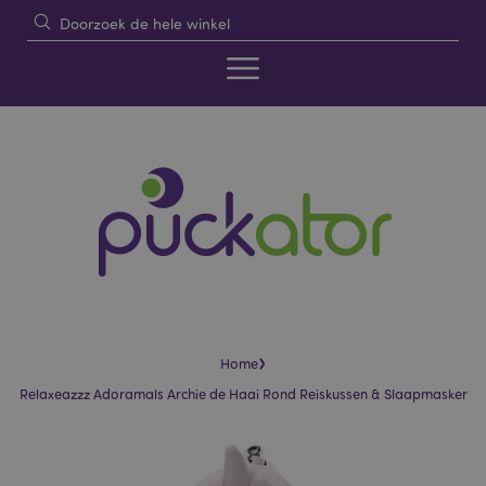
›
Home
Relaxeazzz Adoramals Archie de Haai Rond Reiskussen & Slaapmasker
Skip
Skip
to
to
the
the