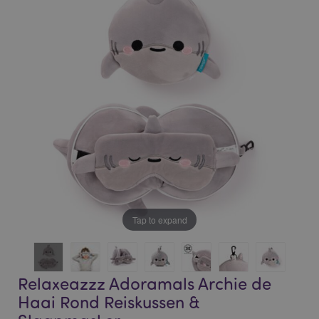
end
beginning
of
of
the
the
images
images
gallery
gallery
Tap to expand
Relaxeazzz Adoramals Archie de
Haai Rond Reiskussen &