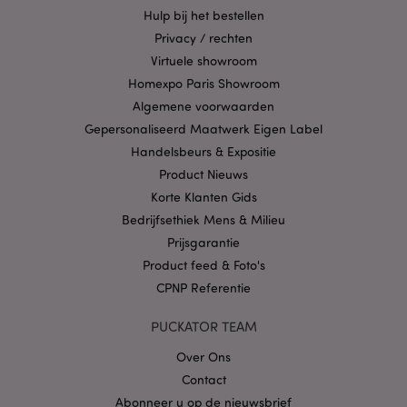
goed gebruikt worden.
Hulp bij het bestellen
Provider
/
Naam
Verv
Privacy / rechten
Domein
Virtuele showroom
CookieScriptConsent
1 
CookieScript
Homexpo Paris Showroom
.puckator.nl
Algemene voorwaarden
Gepersonaliseerd Maatwerk Eigen Label
Handelsbeurs & Expositie
Product Nieuws
Korte Klanten Gids
X-Magento-Vary
1 dag
Adobe Inc.
www.puckator.nl
Bedrijfsethiek Mens & Milieu
Prijsgarantie
Privacybeleid van
Product feed & Foto's
Google
CPNP Referentie
PUCKATOR TEAM
mage-cache-storage
1
Adobe Inc.
Over Ons
www.puckator.nl
Contact
Abonneer u op de nieuwsbrief