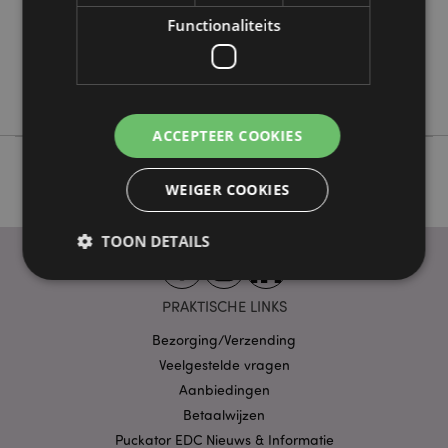
Nee
Functionaliteits
Nee
Nee
Adoramals
ACCEPTEER COOKIES
WEIGER COOKIES
TOON DETAILS
PRAKTISCHE LINKS
Strikt noodzakelijke
Prestatie
Gerichte
Bezorging/Verzending
Functionaliteits
Veelgestelde vragen
Strikt noodzakelijke cookies maken
Aanbiedingen
kernfunctionaliteit van de website mogelijk, zoals
Betaalwijzen
gebruikersaanmelding en accountbeheer. Zonder
strikt noodzakelijke cookies kan de website niet
Puckator EDC Nieuws & Informatie