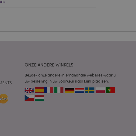
als
g en accountbeheer.
 door de Cookie-
ookievoorkeuren
n. De cookie-banner
oodzakelijk om
wordt gebruikt door
te markeren dat de
oor een gebruiker is
ONZE ANDERE WINKELS
Het maakt het
ersies van dezelfde
Bezoek onze andere internationale websites waar u
aan, bijvoorbeeld
uw bestelling in uw voorkeurstaal kunt plaatsen.
 om het cachen van
rgemakkelijken om
en.
plicaties op basis
identificator voor
ordt gebruikt om
ssies te
al gesproken een
mmer, hoe het
 zijn voor de site,