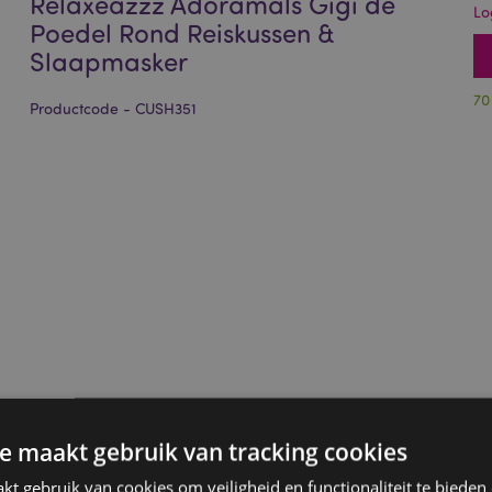
Relaxeazzz Adoramals Gigi de
Lo
Poedel Rond Reiskussen &
Slaapmasker
70
Productcode - CUSH351
e maakt gebruik van tracking cookies
t gebruik van cookies om veiligheid en functionaliteit te bieden