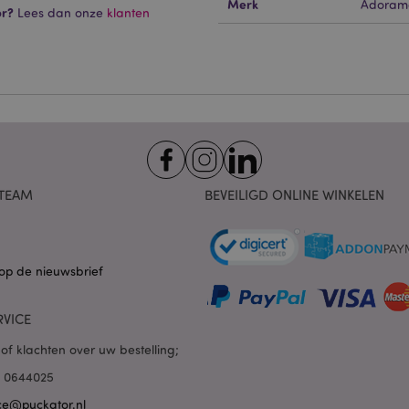
Merk
Adoram
 cookies maken kernfunctionaliteit van de website mogelijk, zoals gebruikersaanmeldin
or?
Lees dan onze
klanten
kelijke cookies kan de website niet goed gebruikt worden.
Provider
/
Vervaldatum
Omschrijving
Domein
nt
1 maand
Deze cookie wordt gebruikt
CookieScript
Script.com-service om de c
.puckator.nl
van bezoekers te onthoude
van Cookie-Script.com is n
correct te werken.
1 dag 16 uur
De X-Magento-Vary-cookie 
Adobe Inc.
het Magento 2-systeem om 
www.puckator.nl
versie van een pagina die d
TEAM
BEVEILIGD ONLINE WINKELEN
aangevraagd, is gewijzigd. 
Privacybeleid van Google
mogelijk om verschillende v
pagina in de cache op te sl
Varnish.
op de nieuwsbrief
e
1 dag
Deze cookie wordt gebruikt
Adobe Inc.
inhoud in de browser te ve
www.puckator.nl
pagina's sneller te laten lad
RVICE
1 dag 16 uur
Cookie gegenereerd door ap
PHP.net
van de PHP-taal. Dit is een 
.www.puckator.nl
algemene doeleinden die w
of klachten over uw bestelling;
variabelen van gebruikersse
onderhouden. Het is norma
85 0644025
willekeurig gegenereerd nu
wordt gebruikt, kan specifiek
ce@puckator.nl