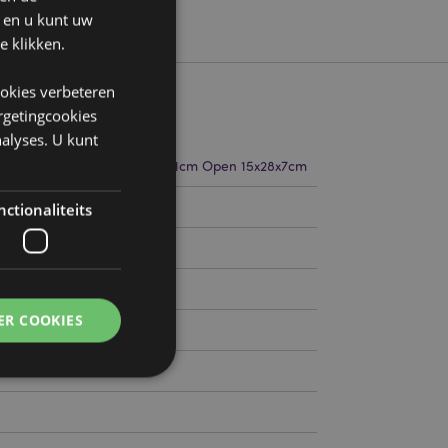
n en u kunt uw
e klikken.
ookies verbeteren
argetingcookies
alyses. U kunt
14cm Breedte 17cm Diepte 11cm Open 15x28x7cm
789175
ctionaliteits
0
ER COOKIES