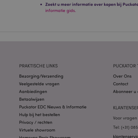
Strikt noodzakelijke
Zoekt u meer informatie over kopen bij Puckat
Zonder strikt noodza
informatie gids.
Naam
CookieScriptConse
X-Magento-Vary
PRAKTISCHE LINKS
PUCKATOR 
Bezorging/Verzending
Over Ons
Veelgestelde vragen
Contact
Aanbiedingen
Abonneer u 
mage-cache-storag
Betaalwijzen
Puckator EDC Nieuws & Informatie
KLANTENSE
PHPSESSID
Hulp bij het bestellen
Voor vragen 
Privacy / rechten
Tel: (+31) 0
Virtuele showroom
klantenservi
Homexpo Paris Showroom