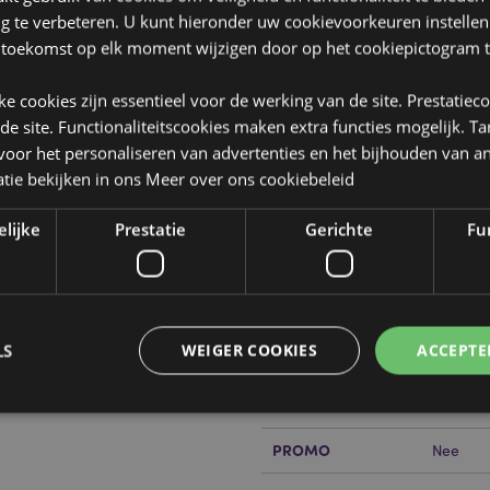
ng te verbeteren. U kunt hieronder uw cookievoorkeuren instelle
 toekomst op elk moment wijzigen door op het cookiepictogram t
jke cookies zijn essentieel voor de werking van de site. Prestatiec
 de site. Functionaliteitscookies maken extra functies mogelijk. T
Product eigenschappen
oor het personaliseren van advertenties en het bijhouden van an
Meer
tie bekijken in ons
Meer over ons cookiebeleid
Afmetingen
Hoogte 
informatie
sen & Slaapmasker
Barcode
5055071
elijke
Prestatie
Gerichte
Fun
Hoeveelheid karton
56
Gewicht (kg)
0.17700
LS
WEIGER COOKIES
ACCEPTE
SALE
Nee
NIEUW
Nee
PROMO
Nee
Strikt noodzakelijke
Prestatie
Gerichte
Functionaliteits