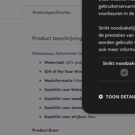
gebruikerservari
Productspecificaties
voorkeuren in de
Strikt noodzakeli
de prestaties van
Product beschrijving
worden gebruikt v
ook meer informa
Relaxeazzz Adoramals Gigi de Poedel Rond Reiskus
Materiaal:
95% polyester en 5% spandex
Strikt noodzak
Gift of the Year Winnaar:
Hot Novelty 2020
Wasinformatie:
Machinewas op 30°C
Geschikt voor bleken:
Nee
TOON DETAI
Geschikt voor wasdroger:
Nee
Geschikt voor stomerij:
Nee
Geschikt voor strijken:
Nee
Product Bron: