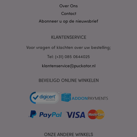
Over Ons
Contact
Abonneer u op de nieuwsbrief
PHPSESSID
1 dag
PHP.net
.www.puckator.nl
KLANTENSERVICE
Voor vragen of klachten over uw bestelling;
Tel: (+31) 085 0644025
klantenservice@puckator.nl
BEVEILIGD ONLINE WINKELEN
mage-cache-sessid
1
Adobe Inc.
www.puckator.nl
ONZE ANDERE WINKELS