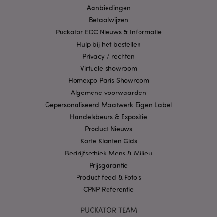
gebruikersaanmelding en accountbeheer. Zonder
Aanbiedingen
strikt noodzakelijke cookies kan de website niet
goed gebruikt worden.
Betaalwijzen
Puckator EDC Nieuws & Informatie
Provider
/
Naam
Verv
Domein
Hulp bij het bestellen
CookieScriptConsent
1 
CookieScript
Privacy / rechten
.puckator.nl
Virtuele showroom
Homexpo Paris Showroom
Algemene voorwaarden
Gepersonaliseerd Maatwerk Eigen Label
Handelsbeurs & Expositie
X-Magento-Vary
1 dag
Adobe Inc.
Product Nieuws
www.puckator.nl
Korte Klanten Gids
Bedrijfsethiek Mens & Milieu
Privacybeleid van
Google
Prijsgarantie
Product feed & Foto's
CPNP Referentie
mage-cache-storage
1
Adobe Inc.
PUCKATOR TEAM
www.puckator.nl