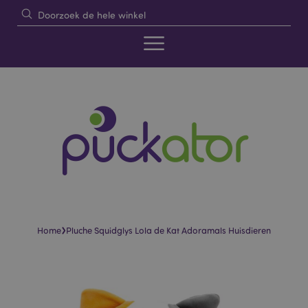
›
Home
Pluche Squidglys Lola de Kat Adoramals Huisdieren
Skip
Skip
to
to
the
the
end
beginning