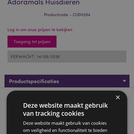
Adoramals Huisdieren
Productcode - CUSH294
Log in om onze prijzen te bekijken
Toegang tot prijzen
VERWACHT: 14/08/2026
Productspecificaties
×
Product beschrijving
Deze website maakt gebruik
van tracking cookies
Pluche Squidglys Lola de Kat Adoramals Huisdieren
Deze website maakt gebruik van cookies
Materiaal:
Velboa (duurzaam zacht pluche)
om veiligheid en functionaliteit te bieden
CE-keurmerk:
Ja