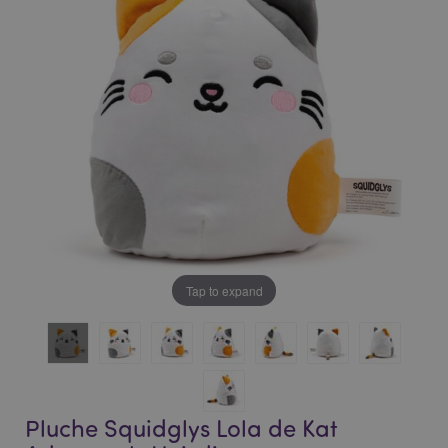
of
of
the
the
images
images
gallery
gallery
Tap to expand
Pluche Squidglys Lola de Kat