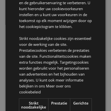
en de gebruikerservaring te verbeteren. U
EN71:
Ja
kunt hieronder uw cookievoorkeuren
Niet geschikt voor:
0 - 3 jaar
instellen en u kunt uw voorkeuren in de
toekomst op elk moment wijzigen door op
A1:2014 Ontvlambaarheid:
Ja
het cookiepictogram te klikken.
Wasinformatie:
Alleen handwas
Geschikt voor bleken:
Nee
Strikt noodzakelijke cookies zijn essentieel
Geschikt voor wasdroger:
Nee
voor de werking van de site.
Prestatiecookies verbeteren de prestaties
Geschikt voor stomerij:
Nee
van de site. Functionaliteitscookies maken
Geschikt voor strijken:
Nee
extra functies mogelijk. Targetingcookies
worden gebruikt voor het personaliseren
Product Bron:
van advertenties en het bijhouden van
Zoekt u meer informatie over kopen bij Puckator?
analyses. U kunt ook meer informatie
Lees dan onze
klanten informatie gids.
bekijken in ons
Meer over ons
cookiebeleid
Product eigenschappen
Strikt
Prestatie
Gerichte
Meer
Hoogte 24cm Breedte 16cm Diepte 21cm
noodzakelijke
informatie