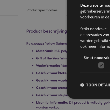
Deze website maak
Productspecificaties
gebruikerservari
voorkeuren in de
Strikt noodzakeli
Product beschrijving
de prestaties van
worden gebruikt v
Relaxeazzz Yellow Submarine Rond Pluche Reiskuss
ook meer informa
Materiaal:
95% polyester en 5% spandex
Strikt noodzak
Gift of the Year Winnaar:
Hot Novelty 2020
Wasinformatie:
Machinewas op 30°C
Geschikt voor bleken:
Nee
Geschikt voor wasdroger:
Nee
TOON DETAI
Geschikt voor stomerij:
Nee
Geschikt voor strijken:
Nee
Licentie-informatie:
Dit product is volledig ge
worden verkocht.