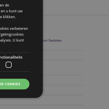
 en de
n en u kunt uw
e klikken.
ookies verbeteren
argetingcookies
alyses. U kunt
4cm Breedte 28cm Diepte 6cm Gesloten
10cm
754227
ctionaliteits
ER COOKIES