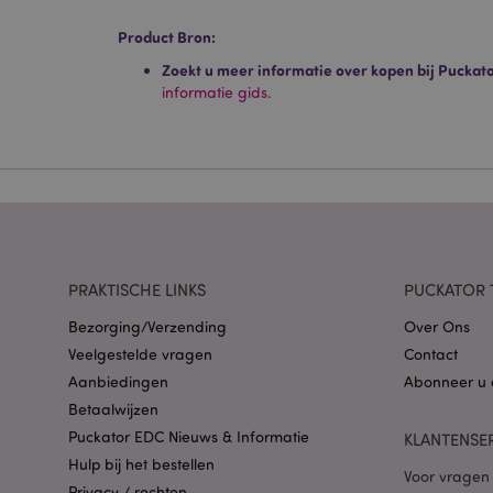
Product Bron:
Strikt noodzakelijke
Zonder strikt noodza
Zoekt u meer informatie over kopen bij Puckat
informatie gids.
Naam
CookieScriptConse
X-Magento-Vary
PRAKTISCHE LINKS
PUCKATOR 
Bezorging/Verzending
Over Ons
Veelgestelde vragen
Contact
mage-cache-storag
Aanbiedingen
Abonneer u 
Betaalwijzen
PHPSESSID
Puckator EDC Nieuws & Informatie
KLANTENSE
Hulp bij het bestellen
Voor vragen 
Privacy / rechten