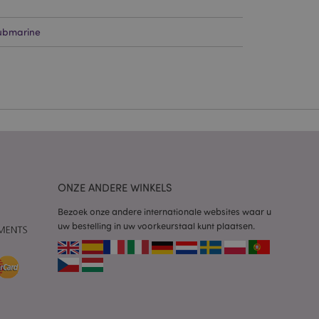
g en accountbeheer.
ubmarine
 door de Cookie-
ookievoorkeuren
n. De cookie-banner
oodzakelijk om
wordt gebruikt door
te markeren dat de
oor een gebruiker is
Het maakt het
ONZE ANDERE WINKELS
ersies van dezelfde
aan, bijvoorbeeld
Bezoek onze andere internationale websites waar u
uw bestelling in uw voorkeurstaal kunt plaatsen.
 om het cachen van
rgemakkelijken om
en.
plicaties op basis
identificator voor
ordt gebruikt om
ssies te
al gesproken een