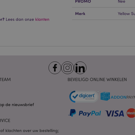
PROMO
Nee
 cookies maken kernfunctionaliteit van de website mogelijk, zoals gebruikersaanmeldin
Merk
Yellow S
kelijke cookies kan de website niet goed gebruikt worden.
or?
Lees dan onze
klanten
Provider
/
Vervaldatum
Omschrijving
Domein
nt
1 maand
Deze cookie wordt gebruikt
CookieScript
Script.com-service om de c
.puckator.nl
van bezoekers te onthoude
van Cookie-Script.com is n
correct te werken.
1 dag 16 uur
De X-Magento-Vary-cookie 
Adobe Inc.
het Magento 2-systeem om 
www.puckator.nl
versie van een pagina die d
aangevraagd, is gewijzigd. 
Privacybeleid van Google
TEAM
BEVEILIGD ONLINE WINKELEN
mogelijk om verschillende v
pagina in de cache op te sl
Varnish.
e
1 dag
Deze cookie wordt gebruikt
Adobe Inc.
inhoud in de browser te ve
www.puckator.nl
op de nieuwsbrief
pagina's sneller te laten lad
1 dag 16 uur
Cookie gegenereerd door ap
PHP.net
van de PHP-taal. Dit is een 
.www.puckator.nl
RVICE
algemene doeleinden die w
variabelen van gebruikersse
of klachten over uw bestelling;
onderhouden. Het is norma