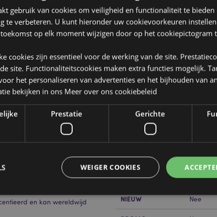
t gebruik van cookies om veiligheid en functionaliteit te bieden
ng te verbeteren. U kunt hieronder uw cookievoorkeuren instelle
 toekomst op elk moment wijzigen door op het cookiepictogram t
jke cookies zijn essentieel voor de werking van de site. Prestatiec
Product eigenschappen
 de site. Functionaliteitscookies maken extra functies mogelijk. T
Meer
oor het personaliseren van advertenties en het bijhouden van an
Afmetingen
Hoogte 1
informatie
en & Slaapmasker
14x13.5x
tie bekijken in ons
Meer over ons cookiebeleid
Barcode
5055071
elijke
Prestatie
Gerichte
Fun
Hoeveelheid
56
karton
Gewicht (kg)
0.155000
LS
WEIGER COOKIES
ACCEPTE
SALE
Ja
NIEUW
Nee
licentieerd en kan wereldwijd
Strikt noodzakelijke
Prestatie
Gerichte
Functionaliteits