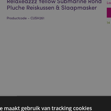
Relaxeazzz Yellow Submarine Rond
Lo
Pluche Reiskussen & Slaapmasker
Productcode - CUSH261
14
e maakt gebruik van tracking cookies