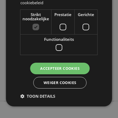
cookiebeleid
Strikt
Prestatie
Gerichte
noodzakelijke
Product eigenschappen
Meer
Functionaliteits
Hoogte 17cm Breedte 10cm Diepte 10cm
informatie
5055071509872
24
0.263000
Nee
ACCEPTEER COOKIES
Nee
Nee
WEIGER COOKIES
Capybara
TOON DETAILS
Strikt noodzakelijke
Prestatie
Gerichte