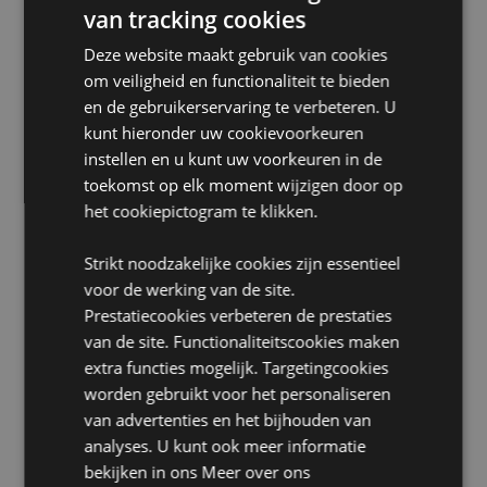
van tracking cookies
Voedselveilig:
Ja
Magnetronveilig:
Nee
Deze website maakt gebruik van cookies
om veiligheid en functionaliteit te bieden
Vaatwasserveilig:
Nee
en de gebruikerservaring te verbeteren. U
Herbruikbaar:
Ja
kunt hieronder uw cookievoorkeuren
BPA -vrij:
Ja
instellen en u kunt uw voorkeuren in de
Geschikt voor hete vloeistoffen:
Nee
toekomst op elk moment wijzigen door op
het cookiepictogram te klikken.
Volume:
500ml
Product Informatie:
Onze dubbelwandige bekers
Strikt noodzakelijke cookies zijn essentieel
houden vloeistoffen langer koud.
voor de werking van de site.
Veiligheidsinformatie::
Het rietje is niet geschikt voor
Prestatiecookies verbeteren de prestaties
kinderen onder 5 jaar.
van de site. Functionaliteitscookies maken
extra functies mogelijk. Targetingcookies
Product Bron:
worden gebruikt voor het personaliseren
Zoekt u meer informatie over kopen bij Puckator?
Lees
van advertenties en het bijhouden van
dan onze
klanten informatie gids.
analyses. U kunt ook meer informatie
bekijken in ons
Meer over ons