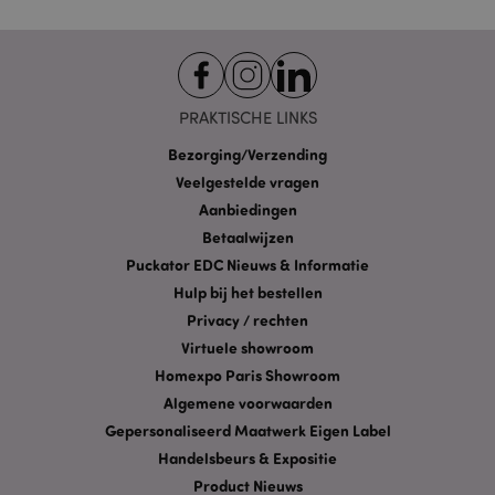
Functionaliteits
Strikt noodzakelijke cookies maken
kernfunctionaliteit van de website mogelijk, zoals
gebruikersaanmelding en accountbeheer. Zonder
PRAKTISCHE LINKS
strikt noodzakelijke cookies kan de website niet
goed gebruikt worden.
Bezorging/Verzending
Provider
/
Veelgestelde vragen
Naam
Verv
Domein
Aanbiedingen
CookieScriptConsent
1 
CookieScript
Betaalwijzen
.puckator.nl
Puckator EDC Nieuws & Informatie
Hulp bij het bestellen
Privacy / rechten
Virtuele showroom
Homexpo Paris Showroom
X-Magento-Vary
1 dag
Adobe Inc.
www.puckator.nl
Algemene voorwaarden
Gepersonaliseerd Maatwerk Eigen Label
Privacybeleid van
Handelsbeurs & Expositie
Google
Product Nieuws