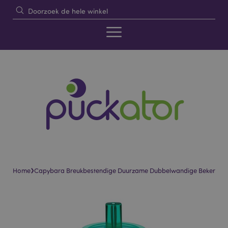
›
Home
Capybara Breukbestendige Duurzame Dubbelwandige Beker
Skip
Skip
to
to
the
the
end
beginning