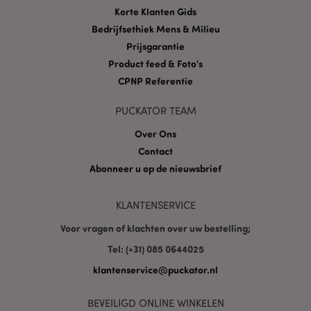
Korte Klanten Gids
Bedrijfsethiek Mens & Milieu
mage-cache-storage
1
Adobe Inc.
Prijsgarantie
www.puckator.nl
Product feed & Foto's
CPNP Referentie
PUCKATOR TEAM
PHPSESSID
1 dag
PHP.net
.www.puckator.nl
Over Ons
Contact
Abonneer u op de nieuwsbrief
KLANTENSERVICE
Voor vragen of klachten over uw bestelling;
Tel: (+31) 085 0644025
klantenservice@puckator.nl
mage-cache-sessid
1
Adobe Inc.
www.puckator.nl
BEVEILIGD ONLINE WINKELEN