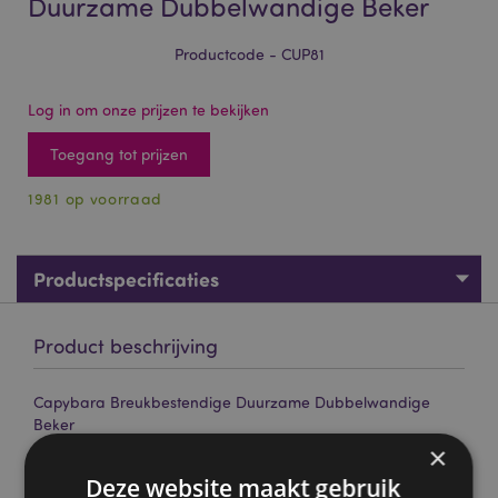
Duurzame Dubbelwandige Beker
Productcode - CUP81
Log in om onze prijzen te bekijken
Toegang tot prijzen
1981 op voorraad
Productspecificaties
Product beschrijving
Capybara Breukbestendige Duurzame Dubbelwandige
Beker
×
Materiaal:
SK Ecozen (beker), Polystyreen (deksel) en
Polypropyleen (rietje)
Deze website maakt gebruik