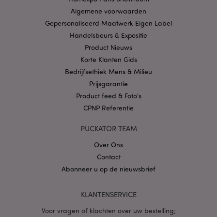
Privacybeleid van
Algemene voorwaarden
Google
Gepersonaliseerd Maatwerk Eigen Label
Handelsbeurs & Expositie
Product Nieuws
mage-cache-storage
1
Adobe Inc.
Korte Klanten Gids
www.puckator.nl
Bedrijfsethiek Mens & Milieu
Prijsgarantie
Product feed & Foto's
PHPSESSID
1 dag
PHP.net
CPNP Referentie
.www.puckator.nl
PUCKATOR TEAM
Over Ons
Contact
Abonneer u op de nieuwsbrief
KLANTENSERVICE
Voor vragen of klachten over uw bestelling;