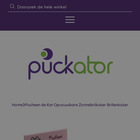
›
Home
Pusheen de Kat Opvouwbare Zonnebrilkoker Brillenkoker
Skip
Skip
to
to
the
the
end
beginning