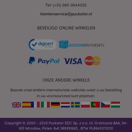
Tel: (+31) 085 0644025
mage-cache-sessid
1
Adobe Inc.
www.puckator.nl
klantenservice@puckator.nl
BEVEILIGD ONLINE WINKELEN
_GRECAPTCHA
6 m
Google LLC
www.google.com
form_key
1 dag
Adobe Inc.
ONZE ANDERE WINKELS
.www.puckator.nl
Bezoek onze andere internationale websites waar u uw bestelling
in uw voorkeurstaal kunt plaatsen.
mage-messages
1 dag
Adobe Inc.
www.puckator.nl
Copyright © 2000 - 2025 Puckator EDC Sp. z o.o. Ul. Graniczna 8AA, 54-
610 Wrocław, Polen. KvK 389391683 , BTW PL8943170010