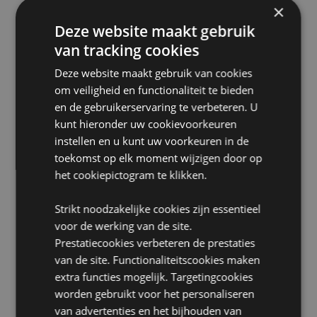
×
zich buiten deze gebieden bevindt, probeer dit
product dan niet te kopen. Als u dit toch doet, wordt
Deze website maakt gebruik
het product uit uw bestelling verwijderd. Neem voor
van tracking cookies
meer informatie contact op met onze klantenservice.
Gelicentieerde gebieden:
Ålandeilanden, Albanië,
Deze website maakt gebruik van cookies
Andorra, Oostenrijk, Azerbeidzjan, Azoren (Portugal),
om veiligheid en functionaliteit te bieden
Balearen (Spanje), Wit-Rusland, België, Bermuda,
en de gebruikerservaring te verbeteren. U
Bosnië en Herzegovina, Bulgarije, Canarische
kunt hieronder uw cookievoorkeuren
Eilanden (Spanje), Ceuta en Melilla, Chili, Corsica
(Frankrijk), Kroatië, Cyprus, Tsjechië, Denemarken,
instellen en u kunt uw voorkeuren in de
Estland, Finland (vasteland), Frankrijk (vasteland),
toekomst op elk moment wijzigen door op
Frans-Guyana, Georgië, Duitsland, Gibraltar,
het cookiepictogram te klikken.
Griekenland, Guadeloupe, Guernsey (Kanaaleilanden),
Heilige Stoel (Vaticaanstad), Hongarije, IJsland,
Strikt noodzakelijke cookies zijn essentieel
Ierland, Isle of Man (Verenigd Koninkrijk), Italië
(vasteland), Jersey (Kanaaleilanden), Kosovo, Letland,
voor de werking van de site.
Liechtenstein, Litouwen, Luxemburg, Noord-
Prestatiecookies verbeteren de prestaties
Macedonië, Madeira (Portugal), Malta, Martinique,
van de site. Functionaliteitscookies maken
Mayotte, Moldavië, Montenegro, Nederland,
extra functies mogelijk. Targetingcookies
Noorwegen, Polen, Portugal (vasteland), Réunion,
worden gebruikt voor het personaliseren
Roemenië, Rusland, Saint Martin (Frans deel), Servië,
Sicilië (Italië), Slowakije, Slovenië, Spanje (vasteland),
van advertenties en het bijhouden van