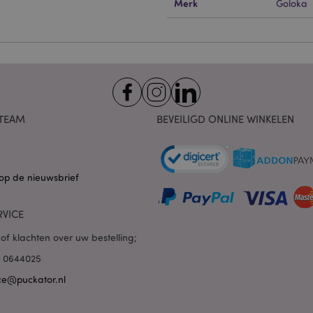
kelijke cookies kan de website niet goed gebruikt worden.
Merk
Goloka
Provider
/
Vervaldatum
Omschrijving
Domein
nt
1 maand
Deze cookie wordt gebruikt
CookieScript
Script.com-service om de c
.puckator.nl
van bezoekers te onthoude
van Cookie-Script.com is n
correct te werken.
1 dag 16 uur
De X-Magento-Vary-cookie 
Adobe Inc.
TEAM
BEVEILIGD ONLINE WINKELEN
het Magento 2-systeem om 
www.puckator.nl
versie van een pagina die d
aangevraagd, is gewijzigd. 
Privacybeleid van Google
mogelijk om verschillende v
pagina in de cache op te sl
Varnish.
op de nieuwsbrief
e
1 dag
Deze cookie wordt gebruikt
Adobe Inc.
inhoud in de browser te ve
www.puckator.nl
pagina's sneller te laten lad
RVICE
1 dag 16 uur
Cookie gegenereerd door ap
PHP.net
of klachten over uw bestelling;
van de PHP-taal. Dit is een 
.www.puckator.nl
algemene doeleinden die w
85 0644025
variabelen van gebruikersse
onderhouden. Het is norma
ce@puckator.nl
willekeurig gegenereerd nu
wordt gebruikt, kan specifiek
maar een goed voorbeeld i
een ingelogde status voor e