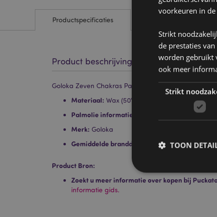
voorkeuren in de
Productspecificaties
Strikt noodzakeli
de prestaties van
worden gebruikt v
Product beschrijving
ook meer informa
Goloka Zeven Chakras Paraffine Wax Geurkaars in bl
Strikt noodzak
Materiaal:
Wax (50% paraffine, 45% soja en p
Palmolie informatie:
Van ethisch verantwoord
Merk:
Goloka
Gemiddelde brandduur:
6 uur
TOON DETAI
Product Bron:
Zoekt u meer informatie over kopen bij Puckat
informatie gids.
Strikt noodzakelijke