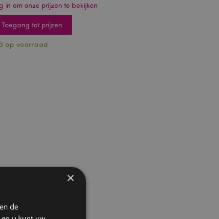
g in om onze prijzen te bekijken
Toegang tot prijzen
3 op voorraad
×
 en de
n en u kunt uw