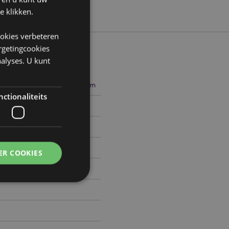
e klikken.
ookies verbeteren
argetingcookies
alyses. U kunt
4cm Breedte 8cm Diepte 8cm
ctionaliteits
1432468
0
ER COOKIES
g en accountbeheer.