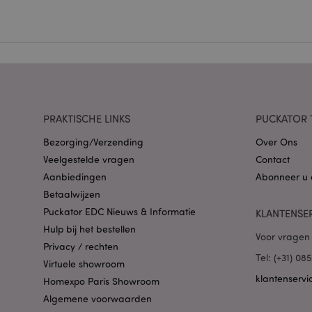
Zonder strikt noodza
Naam
CookieScriptConse
X-Magento-Vary
PRAKTISCHE LINKS
PUCKATOR 
Bezorging/Verzending
Over Ons
Veelgestelde vragen
Contact
Aanbiedingen
Abonneer u 
mage-cache-storag
Betaalwijzen
Puckator EDC Nieuws & Informatie
KLANTENSE
Hulp bij het bestellen
PHPSESSID
Voor vragen 
Privacy / rechten
Tel: (+31) 0
Virtuele showroom
klantenservi
Homexpo Paris Showroom
Algemene voorwaarden