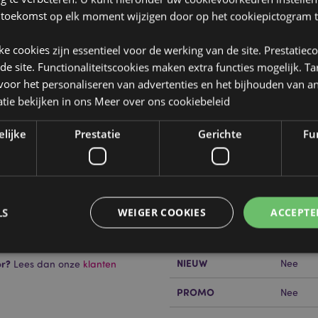
 toekomst op elk moment wijzigen door op het cookiepictogram t
jke cookies zijn essentieel voor de werking van de site. Prestatiec
 de site. Functionaliteitscookies maken extra functies mogelijk. T
oor het personaliseren van advertenties en het bijhouden van an
Product eigenschappen
tie bekijken in ons
Meer over ons cookiebeleid
Meer
Afmetingen
Hoogte 
informatie
ik
elijke
Prestatie
Gerichte
Fun
Barcode
alm wax mix) en parfum
890605
e en duurzame bronnen.
Hoeveelheid karton
24
Gewicht (kg)
0.15200
LS
WEIGER COOKIES
ACCEPTE
SALE
Nee
NIEUW
or?
Nee
Lees dan onze
klanten
Strikt noodzakelijke
Prestatie
Gerichte
Functionaliteits
PROMO
Nee
 cookies maken kernfunctionaliteit van de website mogelijk, zoals gebruikersaanmeldin