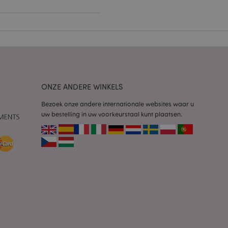
 door de Cookie-
ookievoorkeuren
n. De cookie-banner
oodzakelijk om
wordt gebruikt door
ONZE ANDERE WINKELS
te markeren dat de
oor een gebruiker is
Het maakt het
Bezoek onze andere internationale websites waar u
ersies van dezelfde
uw bestelling in uw voorkeurstaal kunt plaatsen.
aan, bijvoorbeeld
 om het cachen van
rgemakkelijken om
en.
plicaties op basis
identificator voor
ordt gebruikt om
ssies te
al gesproken een
mmer, hoe het
 zijn voor de site,
s het behouden van
en gebruiker tussen