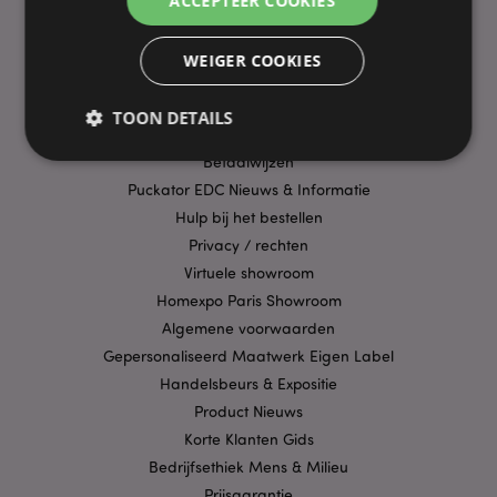
ACCEPTEER COOKIES
PRAKTISCHE LINKS
WEIGER COOKIES
Bezorging/Verzending
Veelgestelde vragen
TOON DETAILS
Aanbiedingen
Betaalwijzen
Puckator EDC Nieuws & Informatie
Strikt noodzakelijke
Prestatie
Gerichte
Hulp bij het bestellen
Functionaliteits
Privacy / rechten
Virtuele showroom
Strikt noodzakelijke cookies maken
kernfunctionaliteit van de website mogelijk, zoals
Homexpo Paris Showroom
gebruikersaanmelding en accountbeheer. Zonder
Algemene voorwaarden
strikt noodzakelijke cookies kan de website niet
goed gebruikt worden.
Gepersonaliseerd Maatwerk Eigen Label
Handelsbeurs & Expositie
Provider
/
Naam
Verv
Domein
Product Nieuws
CookieScriptConsent
1 
CookieScript
Korte Klanten Gids
.puckator.nl
Bedrijfsethiek Mens & Milieu
Prijsgarantie