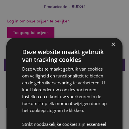
Productcode - BUD212
Log in om onze prijzen te bekijken
Toegang tot prijzen
×
2304 op voorraad
Deze website maakt gebruik
van tracking cookies
Productspecificaties
Deze website maakt gebruik van cookies
om veiligheid en functionaliteit te bieden
Product beschrijving
en de gebruikerservaring te verbeteren. U
kunt hieronder uw cookievoorkeuren
instellen en u kunt uw voorkeuren in de
Mini Chinese Lachende Boeddha
toekomst op elk moment wijzigen door op
Materialen:
Kunsthars
het cookiepictogram te klikken.
Product Bron:
Strikt noodzakelijke cookies zijn essentieel
Zoekt u meer informatie over kopen bij Puckator?