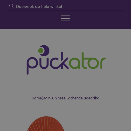
›
Home
Mini Chinese Lachende Boeddha
Skip
Skip
to
to
the
the
end
beginning