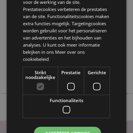
voor de werking van de site.
Lees dan onze
klanten informatie gids.
Prestatiecookies verbeteren de prestaties
van de site. Functionaliteitscookies maken
Product eigenschappen
extra functies mogelijk. Targetingcookies
worden gebruikt voor het personaliseren
Meer
Hoogte 4cm Breedte 4cm Diepte 3cm
informatie
van advertenties en het bijhouden van
5055071671067
analyses. U kunt ook meer informatie
288
bekijken in ons
Meer over ons
0.047000
cookiebeleid
Nee
Nee
Strikt
Prestatie
Gerichte
noodzakelijke
Nee
Functionaliteits