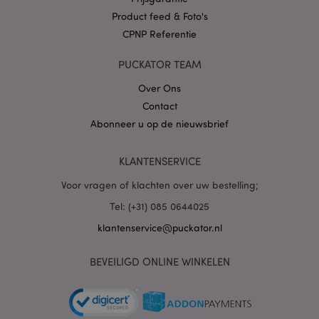
Product feed & Foto's
CPNP Referentie
X-Magento-Vary
1 dag
Adobe Inc.
PUCKATOR TEAM
www.puckator.nl
Over Ons
Contact
Privacybeleid van
Google
Abonneer u op de nieuwsbrief
KLANTENSERVICE
mage-cache-storage
1
Adobe Inc.
Voor vragen of klachten over uw bestelling;
www.puckator.nl
Tel: (+31) 085 0644025
klantenservice@puckator.nl
PHPSESSID
1 dag
PHP.net
BEVEILIGD ONLINE WINKELEN
.www.puckator.nl