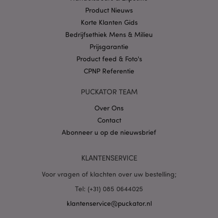
.puckator.nl
Product Nieuws
Korte Klanten Gids
Bedrijfsethiek Mens & Milieu
Prijsgarantie
Product feed & Foto's
X-Magento-Vary
1 dag
Adobe Inc.
CPNP Referentie
www.puckator.nl
PUCKATOR TEAM
Privacybeleid van
Google
Over Ons
Contact
Abonneer u op de nieuwsbrief
mage-cache-storage
1
Adobe Inc.
www.puckator.nl
KLANTENSERVICE
Voor vragen of klachten over uw bestelling;
Tel: (+31) 085 0644025
PHPSESSID
1 dag
PHP.net
.www.puckator.nl
klantenservice@puckator.nl