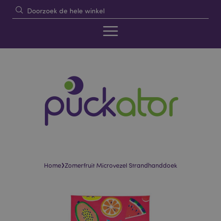
›
Home
Zomerfruit Microvezel Strandhanddoek
Skip
Skip
to
to
the
the
end
beginning