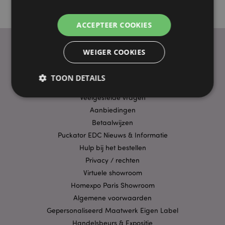
ACCEPTEER COOKIES
WEIGER COOKIES
PRAKTISCHE LINKS
TOON DETAILS
Bezorging/Verzending
Veelgestelde vragen
Aanbiedingen
Strikt noodzakelijke
Prestatie
Gerichte
Betaalwijzen
Functionaliteits
Puckator EDC Nieuws & Informatie
Hulp bij het bestellen
Strikt noodzakelijke cookies maken
kernfunctionaliteit van de website mogelijk, zoals
Privacy / rechten
gebruikersaanmelding en accountbeheer. Zonder
Virtuele showroom
strikt noodzakelijke cookies kan de website niet
goed gebruikt worden.
Homexpo Paris Showroom
Algemene voorwaarden
Provider
/
Naam
Verv
Domein
Gepersonaliseerd Maatwerk Eigen Label
CookieScriptConsent
1 
CookieScript
Handelsbeurs & Expositie