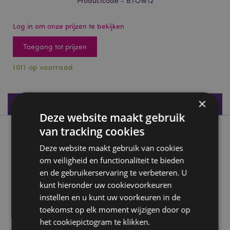
Productcode - BTOW12
Log in om onze prijzen te bekijken
Toegang tot prijzen
1011 op voorraad
×
Productspecificaties
Deze website maakt gebruik
van tracking cookies
Product beschrijving
Deze website maakt gebruik van cookies
om veiligheid en functionaliteit te bieden
Zomerfruit Microvezel Strandhanddoek
en de gebruikerservaring te verbeteren. U
Materiaal:
88% Polyester, 12% Polyamide
kunt hieronder uw cookievoorkeuren
Geschikt voor bleken:
Nee
instellen en u kunt uw voorkeuren in de
Geschikt voor wasdroger:
Nee
toekomst op elk moment wijzigen door op
het cookiepictogram te klikken.
Geschikt voor stomerij:
Nee