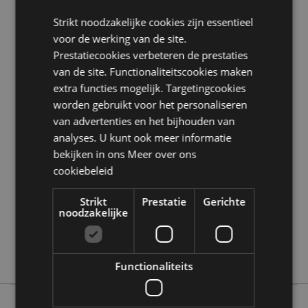
Geschikt voor strijken:
Nee
Strikt noodzakelijke cookies zijn essentieel
voor de werking van de site.
Product Bron:
Prestatiecookies verbeteren de prestaties
Zoekt u meer informatie over kopen bij Puckator?
van de site. Functionaliteitscookies maken
Lees dan onze
klanten informatie gids.
extra functies mogelijk. Targetingcookies
worden gebruikt voor het personaliseren
Product eigenschappen
van advertenties en het bijhouden van
analyses. U kunt ook meer informatie
Meer
Hoogte 180cm Breedte 85cm Diepte 0.1cm
bekijken in ons
Meer over ons
informatie
5055071508738
cookiebeleid
36
0.354000
Strikt
Prestatie
Gerichte
noodzakelijke
Ja
Nee
Nee
Functionaliteits