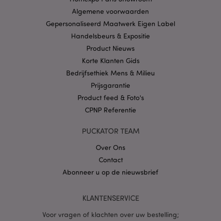
Privacybeleid van
Algemene voorwaarden
Google
Gepersonaliseerd Maatwerk Eigen Label
Handelsbeurs & Expositie
Product Nieuws
mage-cache-storage
1
Adobe Inc.
Korte Klanten Gids
www.puckator.nl
Bedrijfsethiek Mens & Milieu
Prijsgarantie
Product feed & Foto's
PHPSESSID
1 dag
PHP.net
CPNP Referentie
.www.puckator.nl
PUCKATOR TEAM
Over Ons
Contact
Abonneer u op de nieuwsbrief
KLANTENSERVICE
Voor vragen of klachten over uw bestelling;