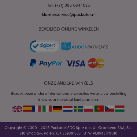
Tel: (+31) 085 0644025
mage-cache-sessid
1
Adobe Inc.
www.puckator.nl
klantenservice@puckator.nl
BEVEILIGD ONLINE WINKELEN
_GRECAPTCHA
6 m
Google LLC
www.google.com
form_key
1 dag
Adobe Inc.
ONZE ANDERE WINKELS
.www.puckator.nl
Bezoek onze andere internationale websites waar u uw bestelling
in uw voorkeurstaal kunt plaatsen.
mage-messages
1 dag
Adobe Inc.
www.puckator.nl
Copyright © 2000 - 2025 Puckator EDC Sp. z o.o. Ul. Graniczna 8AA, 54-
610 Wrocław, Polen. KvK 389391683 , BTW PL8943170010