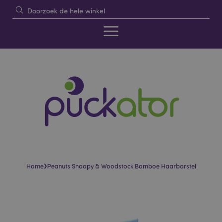
›
Home
Peanuts Snoopy & Woodstock Bamboe Haarborstel
Skip
Skip
to
to
the
the
end
beginning