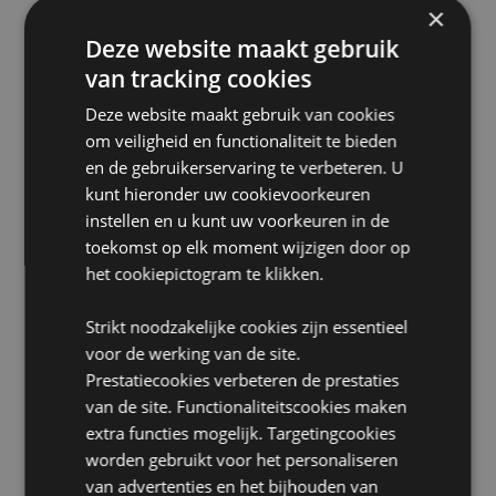
×
zich buiten deze gebieden bevindt, probeer dit
product dan niet te kopen. Als u dit toch doet, wordt
Deze website maakt gebruik
het product uit uw bestelling verwijderd. Neem voor
van tracking cookies
meer informatie contact op met onze klantenservice.
Gelicentieerde gebieden:
Ålandeilanden, Albanië,
Deze website maakt gebruik van cookies
Armenië, Oostenrijk, Azerbeidzjan, Azoren (Portugal),
om veiligheid en functionaliteit te bieden
Balearen (Spanje), België, Bermuda, Bosnië en
en de gebruikerservaring te verbeteren. U
Herzegovina, Bulgarije, Canarische Eilanden (Spanje),
kunt hieronder uw cookievoorkeuren
Ceuta en Melilla, Corsica (Frankrijk), Kroatië, Cyprus,
Tsjechië, Denemarken, Estland, Finland (vasteland),
instellen en u kunt uw voorkeuren in de
Frankrijk (vasteland), Frans-Guyana, Georgië,
toekomst op elk moment wijzigen door op
Duitsland, Gibraltar, Griekenland, Guadeloupe,
het cookiepictogram te klikken.
Guernsey (Kanaaleilanden), Heilige Stoel
(Vaticaanstad), Hongarije, IJsland, Isle of Man
Strikt noodzakelijke cookies zijn essentieel
(Verenigd Koninkrijk), Italië (vasteland), Jersey
(Kanaaleilanden), Kazachstan, Kirgizië, Letland,
voor de werking van de site.
Liechtenstein, Litouwen, Luxemburg, Noord-
Prestatiecookies verbeteren de prestaties
Macedonië, Madeira (Portugal), Malta, Martinique,
van de site. Functionaliteitscookies maken
Mayotte, Moldavië, Monaco, Montenegro, Nederland,
extra functies mogelijk. Targetingcookies
Noorwegen, Polen, Portugal (vasteland), Réunion,
worden gebruikt voor het personaliseren
Roemenië, Saint Martin (Frans deel), San Marino,
Servië, Sicilië (Italië), Slowakije, Slovenië, Spanje
van advertenties en het bijhouden van