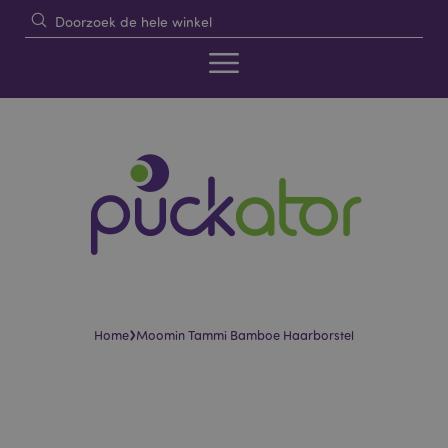
›
Home
Moomin Tammi Bamboe Haarborstel
Skip
Skip
to
to
the
the
end
beginning