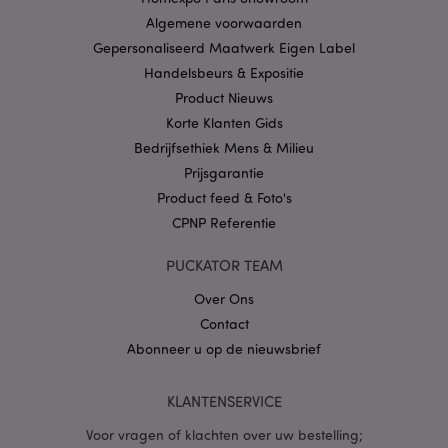
Privacybeleid van
Algemene voorwaarden
Google
Gepersonaliseerd Maatwerk Eigen Label
Handelsbeurs & Expositie
Product Nieuws
mage-cache-storage
1
Adobe Inc.
Korte Klanten Gids
www.puckator.nl
Bedrijfsethiek Mens & Milieu
Prijsgarantie
Product feed & Foto's
PHPSESSID
1 dag
PHP.net
CPNP Referentie
.www.puckator.nl
PUCKATOR TEAM
Over Ons
Contact
Abonneer u op de nieuwsbrief
KLANTENSERVICE
Voor vragen of klachten over uw bestelling;