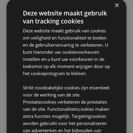
×
zich buiten deze gebieden bevindt, probeer dit
product dan niet te kopen. Als u dit toch doet, wordt
Deze website maakt gebruik
het product uit uw bestelling verwijderd. Neem voor
van tracking cookies
meer informatie contact op met onze klantenservice.
Gelicentieerde gebieden:
Ålandeilanden, Albanië,
Deze website maakt gebruik van cookies
Oostenrijk, Azoren (Portugal), Bahrein, Balearen
om veiligheid en functionaliteit te bieden
(Spanje), België, Bermuda, Bosnië en Herzegovina,
en de gebruikerservaring te verbeteren. U
Bulgarije, Canada, Canarische Eilanden (Spanje),
kunt hieronder uw cookievoorkeuren
Ceuta en Melilla, Corsica (Frankrijk), Kroatië, Cyprus,
Tsjechië, Denemarken, Estland, Finland (vasteland),
instellen en u kunt uw voorkeuren in de
Frankrijk (vasteland), Frans-Guyana, Duitsland,
toekomst op elk moment wijzigen door op
Gibraltar, Griekenland, Guadeloupe, Guernsey
het cookiepictogram te klikken.
(Kanaaleilanden), Heilige Stoel (Vaticaanstad),
Hongkong, Hongarije, IJsland, Ierland, Isle of Man
Strikt noodzakelijke cookies zijn essentieel
(Verenigd Koninkrijk), Italië (vasteland), Jersey
(Kanaaleilanden), Jordanië, Kosovo, Koeweit, Letland,
voor de werking van de site.
Liechtenstein, Litouwen, Luxemburg, Noord-
Prestatiecookies verbeteren de prestaties
Macedonië, Madeira (Portugal), Malta, Martinique,
van de site. Functionaliteitscookies maken
Mayotte, Moldavië, Monaco, Montenegro, Nederland,
extra functies mogelijk. Targetingcookies
Noorwegen, Palestina, Polen, Portugal (vasteland),
worden gebruikt voor het personaliseren
Qatar, Réunion, Roemenië, Saint Martin (Frans deel),
San Marino, Servië, Sicilië (Italië), Singapore,
van advertenties en het bijhouden van