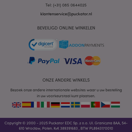
Tel: (+31) 085 0644025
mage-cache-sessid
1
Adobe Inc.
www.puckator.nl
klantenservice@puckator.nl
BEVEILIGD ONLINE WINKELEN
_GRECAPTCHA
6 m
Google LLC
www.google.com
form_key
1 dag
Adobe Inc.
ONZE ANDERE WINKELS
.www.puckator.nl
Bezoek onze andere internationale websites waar u uw bestelling
in uw voorkeurstaal kunt plaatsen.
mage-messages
1 dag
Adobe Inc.
www.puckator.nl
Copyright © 2000 - 2025 Puckator EDC Sp. z o.o. Ul. Graniczna 8AA, 54-
610 Wrocław, Polen. KvK 389391683 , BTW PL8943170010