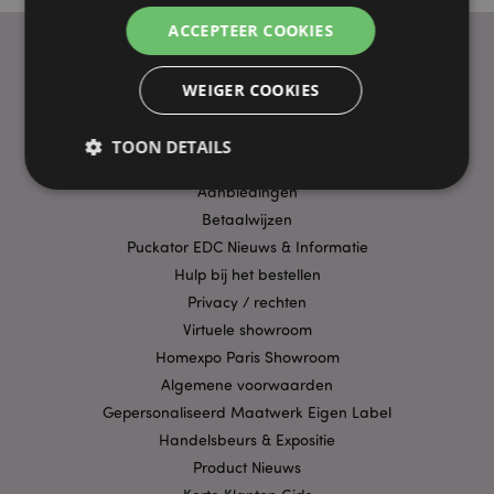
ACCEPTEER COOKIES
WEIGER COOKIES
PRAKTISCHE LINKS
Bezorging/Verzending
TOON DETAILS
Veelgestelde vragen
Aanbiedingen
Betaalwijzen
Strikt noodzakelijke
Prestatie
Gerichte
Puckator EDC Nieuws & Informatie
Functionaliteits
Hulp bij het bestellen
Privacy / rechten
Strikt noodzakelijke cookies maken
kernfunctionaliteit van de website mogelijk, zoals
Virtuele showroom
gebruikersaanmelding en accountbeheer. Zonder
Homexpo Paris Showroom
strikt noodzakelijke cookies kan de website niet
goed gebruikt worden.
Algemene voorwaarden
Provider
/
Gepersonaliseerd Maatwerk Eigen Label
Naam
Verv
Domein
Handelsbeurs & Expositie
CookieScriptConsent
1 
CookieScript
Product Nieuws
.puckator.nl