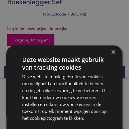
Boekenlegger Set
Productcode - BOOK42
Log in om onze prijzen te bekijken
Toegang tot prijzen
×
648 op voorraad
Deze website maakt gebruik
van tracking cookies
Productspecificaties
Deze website maakt gebruik van cookies
om veiligheid en functionaliteit te bieden
Product beschrijving
en de gebruikerservaring te verbeteren. U
kunt hieronder uw cookievoorkeuren
instellen en u kunt uw voorkeuren in de
Tropische Kikkers Magnetische Boekenlegger Set
toekomst op elk moment wijzigen door op
Materiaal:
Metalen Magneet, Papier
het cookiepictogram te klikken.
Product Bron: