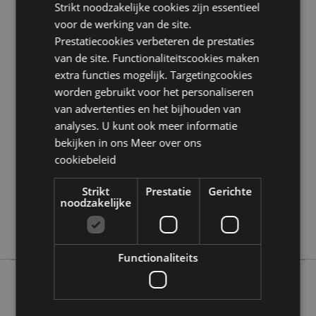
Strikt noodzakelijke cookies zijn essentieel
Zoekt u meer informatie over kopen bij Puckator?
voor de werking van de site.
Lees dan onze
klanten informatie gids.
Prestatiecookies verbeteren de prestaties
van de site. Functionaliteitscookies maken
Product eigenschappen
extra functies mogelijk. Targetingcookies
worden gebruikt voor het personaliseren
Meer
Hoogte 4cm Breedte 2.5cm Diepte 0.1cm
informatie
van advertenties en het bijhouden van
5056848202545
analyses. U kunt ook meer informatie
288
bekijken in ons
Meer over ons
0.023000
cookiebeleid
Nee
Nee
Strikt
Prestatie
Gerichte
noodzakelijke
Nee
Tropical Frogs
Functionaliteits