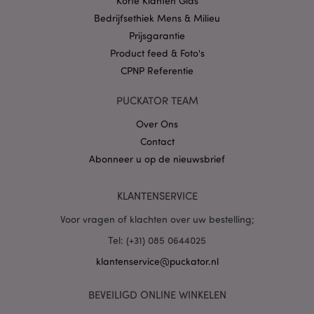
Korte Klanten Gids
Bedrijfsethiek Mens & Milieu
Prijsgarantie
Product feed & Foto's
CPNP Referentie
X-Magento-Vary
1 dag
Adobe Inc.
www.puckator.nl
PUCKATOR TEAM
Privacybeleid van
Over Ons
Google
Contact
Abonneer u op de nieuwsbrief
KLANTENSERVICE
mage-cache-storage
1
Adobe Inc.
www.puckator.nl
Voor vragen of klachten over uw bestelling;
Tel: (+31) 085 0644025
klantenservice@puckator.nl
PHPSESSID
1 dag
PHP.net
.www.puckator.nl
BEVEILIGD ONLINE WINKELEN