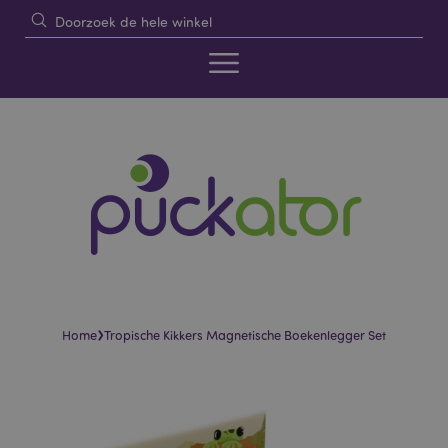
›
Home
Tropische Kikkers Magnetische Boekenlegger Set
Skip
Skip
to
to
the
the
end
beginning