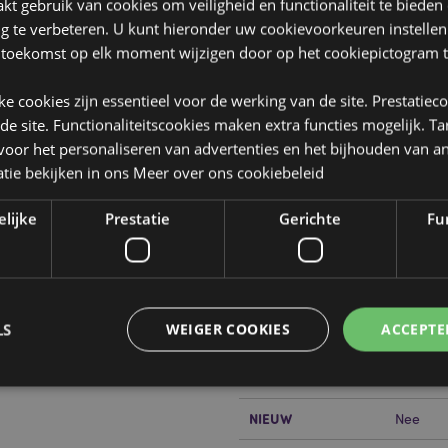
t gebruik van cookies om veiligheid en functionaliteit te bieden
ng te verbeteren. U kunt hieronder uw cookievoorkeuren instelle
 toekomst op elk moment wijzigen door op het cookiepictogram t
jke cookies zijn essentieel voor de werking van de site. Prestatiec
 de site. Functionaliteitscookies maken extra functies mogelijk. T
oor het personaliseren van advertenties en het bijhouden van an
tie bekijken in ons
Meer over ons cookiebeleid
Product eigenschappen
Meer
Afmetingen
Hoogte 
elijke
Prestatie
Gerichte
Fun
informatie
Barcode
5055071
Hoeveelheid karton
100
LS
WEIGER COOKIES
ACCEPTE
Gewicht (kg)
0.15200
SALE
Nee
NIEUW
Nee
Strikt noodzakelijke
Prestatie
Gerichte
Functionaliteits