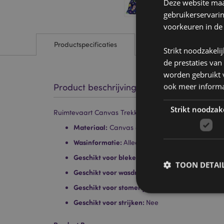
Deze website maak
gebruikerservari
voorkeuren in de
Productspecificaties
Strikt noodzakeli
de prestaties van
worden gebruikt v
ook meer informa
Product beschrijving
Strikt noodzak
Ruimtevaart Canvas Trekkoord Rugtas
Materiaal:
Canvas (katoen)
Wasinformatie:
Alleen schoonvegen
Geschikt voor bleken:
Nee
TOON DETAI
Geschikt voor wasdroger:
Nee
Geschikt voor stomerij:
Nee
Geschikt voor strijken:
Nee