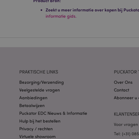
Product Bron:
Strikt noodzakelijke
Zoekt u meer informatie over kopen bij Puckat
Zonder strikt noodza
informatie gids.
Naam
CookieScriptConse
X-Magento-Vary
PRAKTISCHE LINKS
PUCKATOR 
Bezorging/Verzending
Over Ons
Veelgestelde vragen
Contact
mage-cache-storag
Aanbiedingen
Abonneer u 
Betaalwijzen
PHPSESSID
Puckator EDC Nieuws & Informatie
KLANTENSE
Hulp bij het bestellen
Voor vragen 
Privacy / rechten
Tel: (+31) 0
Virtuele showroom