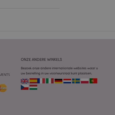
g en accountbeheer.
 door de Cookie-
ookievoorkeuren
n. De cookie-banner
oodzakelijk om
wordt gebruikt door
te markeren dat de
oor een gebruiker is
ONZE ANDERE WINKELS
Het maakt het
ersies van dezelfde
aan, bijvoorbeeld
Bezoek onze andere internationale websites waar u
uw bestelling in uw voorkeurstaal kunt plaatsen.
 om het cachen van
rgemakkelijken om
en.
plicaties op basis
identificator voor
ordt gebruikt om
ssies te
al gesproken een
mmer, hoe het
 zijn voor de site,