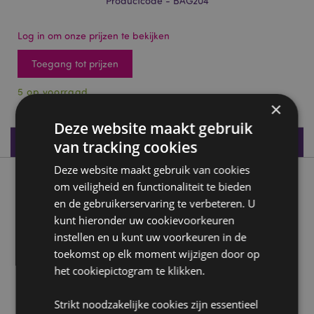
Productcode - BAG204
Log in om onze prijzen te bekijken
Toegang tot prijzen
5 op voorraad
×
Deze website maakt gebruik
Productspecificaties
van tracking cookies
Deze website maakt gebruik van cookies
Product beschrijving
om veiligheid en functionaliteit te bieden
en de gebruikerservaring te verbeteren. U
kunt hieronder uw cookievoorkeuren
Somewhere Regenboog Hangende Toilettas
instellen en u kunt uw voorkeuren in de
Materiaal:
Polyester en plastic
toekomst op elk moment wijzigen door op
het cookiepictogram te klikken.
Product Bron:
Zoekt u meer informatie over kopen bij Puckator?
Strikt noodzakelijke cookies zijn essentieel
Lees dan onze
klanten informatie gids.