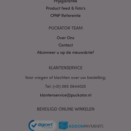
Prijsgarantie
Product feed & Foto's
CPNP Referentie
X-Magento-Vary
1 dag
Adobe Inc.
PUCKATOR TEAM
www.puckator.nl
Over Ons
Privacybeleid van
Contact
Google
Abonneer u op de nieuwsbrief
KLANTENSERVICE
mage-cache-storage
1
Adobe Inc.
Voor vragen of klachten over uw bestelling;
www.puckator.nl
Tel: (+31) 085 0644025
klantenservice@puckator.nl
PHPSESSID
1 dag
PHP.net
.www.puckator.nl
BEVEILIGD ONLINE WINKELEN