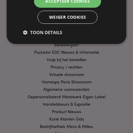
ACCEPTEER COOKIES
PRAKTISCHE LINKS
WEIGER COOKIES
Bezorging/Verzending
Veelgestelde vragen
TOON DETAILS
Aanbiedingen
Betaalwijzen
Puckator EDC Nieuws & Informatie
Strikt noodzakelijke
Prestatie
Gerichte
Hulp bij het bestellen
Functionaliteits
Privacy / rechten
Virtuele showroom
Strikt noodzakelijke cookies maken
kernfunctionaliteit van de website mogelijk, zoals
Homexpo Paris Showroom
gebruikersaanmelding en accountbeheer. Zonder
Algemene voorwaarden
strikt noodzakelijke cookies kan de website niet
goed gebruikt worden.
Gepersonaliseerd Maatwerk Eigen Label
Provider
/
Handelsbeurs & Expositie
Naam
Verv
Domein
Product Nieuws
CookieScriptConsent
1 
CookieScript
Korte Klanten Gids
.puckator.nl
Bedrijfsethiek Mens & Milieu