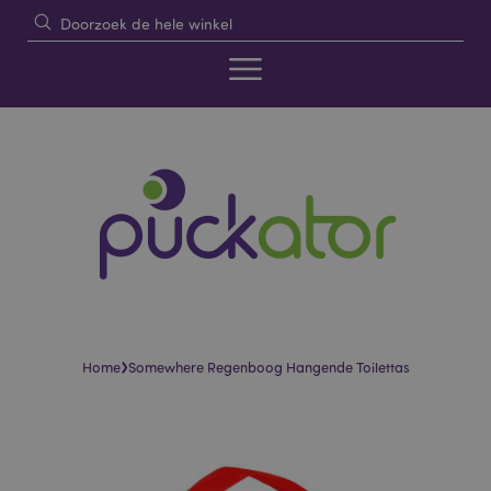
›
Home
Somewhere Regenboog Hangende Toilettas
Skip
Skip
to
to
the
the
end
beginning