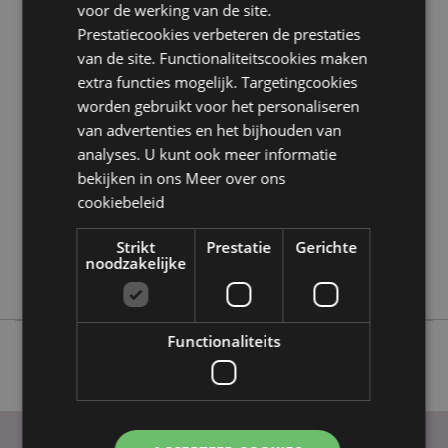
voor de werking van de site.
Prestatiecookies verbeteren de prestaties
Product eigenschappen
van de site. Functionaliteitscookies maken
extra functies mogelijk. Targetingcookies
Meer
Hoogte 17cm Breedte 23cm Diepte 9cm
informatie
worden gebruikt voor het personaliseren
5055071787027
van advertenties en het bijhouden van
36
analyses. U kunt ook meer informatie
0.151000
bekijken in ons
Meer over ons
Ja
cookiebeleid
Nee
Strikt
Prestatie
Gerichte
Nee
noodzakelijke
Regenboog
Functionaliteits