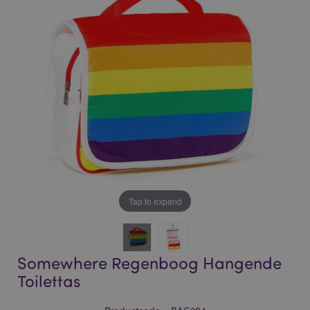
of
of
the
the
images
images
gallery
gallery
Tap to expand
Somewhere Regenboog Hangende
Toilettas