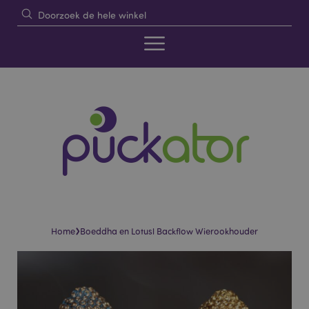
›
Home
Boeddha en Lotusl Backflow Wierookhouder
Skip
Skip
to
to
the
the
end
beginning