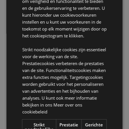
om veiligheid en functionaliteit te bieden
Gemiddelde brandduur:
30 minuten
en de gebruikerservaring te verbeteren. U
Productinformatie:
Backflow wierook stroomt
kunt hieronder uw cookievoorkeuren
neerwaarts en creërt een mist rond het product. Dit
instellen en u kunt uw voorkeuren in de
artikel moet op een hittebestendig oppervlak worden
gebruikt. De mist kan een licht residu achterlaten op
toekomst op elk moment wijzigen door op
de wierookhouder en op het oppervlak waarop de
het cookiepictogram te klikken.
houder is geplaatst. Dit komt door natuurlijke oliën en
harsen in de wierook. U kunt dit verwijderen met een
Strikt noodzakelijke cookies zijn essentieel
vochtige doek. Laat wierook nooit onbeheerd achter.
voor de werking van de site.
Sommigen van onze Backflow Wierookhouders
worden geleverd met een kleine schuimmat waar u
Prestatiecookies verbeteren de prestaties
de brander op kunt plaatsen, echter deze schuimmat
van de site. Functionaliteitscookies maken
is niet hittebestendig en de wierookhouder moet dan
extra functies mogelijk. Targetingcookies
alsnog op een hittebestendig oppervlak worden
worden gebruikt voor het personaliseren
gebruikt zoals hierboven vermeld.
van advertenties en het bijhouden van
analyses. U kunt ook meer informatie
Product Bron:
bekijken in ons
Meer over ons
Zoekt u meer informatie over kopen bij Puckator?
cookiebeleid
Lees dan onze
klanten informatie gids.
Strikt
Prestatie
Gerichte