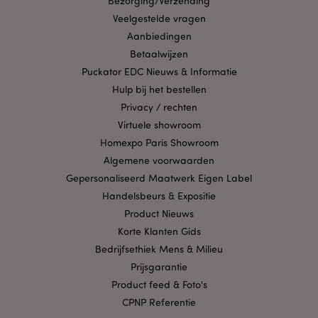
Bezorging/Verzending
kernfunctionaliteit van de website mogelijk, zoals
gebruikersaanmelding en accountbeheer. Zonder
Veelgestelde vragen
strikt noodzakelijke cookies kan de website niet
Aanbiedingen
goed gebruikt worden.
Betaalwijzen
Provider
/
Naam
Verv
Puckator EDC Nieuws & Informatie
Domein
Hulp bij het bestellen
CookieScriptConsent
1 
CookieScript
.puckator.nl
Privacy / rechten
Virtuele showroom
Homexpo Paris Showroom
Algemene voorwaarden
Gepersonaliseerd Maatwerk Eigen Label
X-Magento-Vary
1 dag
Adobe Inc.
Handelsbeurs & Expositie
www.puckator.nl
Product Nieuws
Korte Klanten Gids
Privacybeleid van
Bedrijfsethiek Mens & Milieu
Google
Prijsgarantie
Product feed & Foto's
CPNP Referentie
mage-cache-storage
1
Adobe Inc.