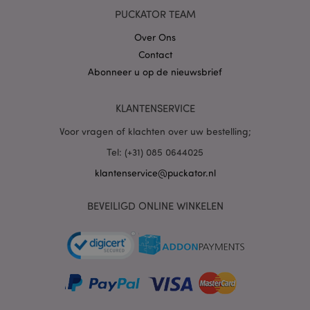
www.puckator.nl
PUCKATOR TEAM
Over Ons
Contact
PHPSESSID
1 dag
PHP.net
Abonneer u op de nieuwsbrief
.www.puckator.nl
KLANTENSERVICE
Voor vragen of klachten over uw bestelling;
Tel: (+31) 085 0644025
klantenservice@puckator.nl
BEVEILIGD ONLINE WINKELEN
mage-cache-sessid
1
Adobe Inc.
www.puckator.nl