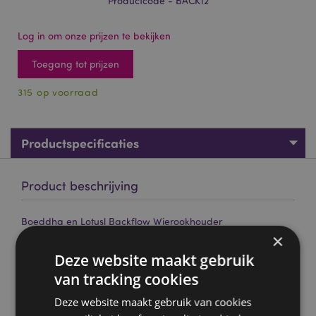
Productcode - BACK12
Log in om onze prijzen te bekijken
Toegang tot prijzen
315 op voorraad
Productspecificaties
Product beschrijving
Boeddha en Lotusl Backflow Wierookhouder
×
Materiaal:
Kunsthars en Metaal
Deze website maakt gebruik
Voor gebruik met:
alleen voor backflow wierook
van tracking cookies
kegeltjes
Kegels meegeleverd:
Nee
Deze website maakt gebruik van cookies