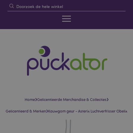
›
›
Home
Gelicentieerde Merchandise & Collecties
›
Gelicentieerd & Merken
Kauwgom geur - Asterix Luchtverfrisser Obelix
Skip
Skip
to
to