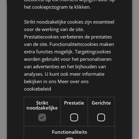
Verdere veiligheidsinformatie staat op de verpakking.
het cookiepictogram te klikken.
Licentie-informatie:
Dit product is volledig
gelicentieerd en kan wereldwijd worden verkocht.
Strikt noodzakelijke cookies zijn essentieel
voor de werking van de site.
Product Bron:
Prestatiecookies verbeteren de prestaties
Zoekt u meer informatie over kopen bij Puckator?
van de site. Functionaliteitscookies maken
Lees dan onze
klanten informatie gids.
extra functies mogelijk. Targetingcookies
worden gebruikt voor het personaliseren
van advertenties en het bijhouden van
Product eigenschappen
analyses. U kunt ook meer informatie
Meer
Hoogte 7.5cm Breedte 7.5cm Diepte 0.1cm
bekijken in ons
Meer over ons
informatie
5055071763625
cookiebeleid
240
Strikt
Prestatie
Gerichte
0.013000
noodzakelijke
Nee
Nee
Nee
Functionaliteits
Asterix & Obelix