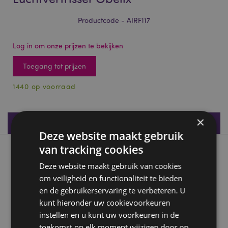
Productcode - AIRF117
Log in om onze prijzen te bekijken
Toegang tot prijzen
1440 op voorraad
×
Productspecificaties
Deze website maakt gebruik
van tracking cookies
Product beschrijving
Deze website maakt gebruik van cookies
om veiligheid en functionaliteit te bieden
Kauwgom geur - Asterix Luchtverfrisser Obelix
en de gebruikerservaring te verbeteren. U
Materiaal:
Karton en Geur
kunt hieronder uw cookievoorkeuren
Geur ingrediënten:
Staan vermeld op de verpakking.
instellen en u kunt uw voorkeuren in de
Veiligheidsinformatie:
Hou uit de buurt van kinderen.
toekomst op elk moment wijzigen door op