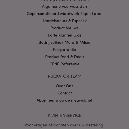
Algemene voorwaarden
CookieScriptConsent
1 
CookieScript
.puckator.nl
Gepersonaliseerd Maatwerk Eigen Label
Handelsbeurs & Expositie
Product Nieuws
Korte Klanten Gids
Bedrijfsethiek Mens & Milieu
X-Magento-Vary
1 dag
Prijsgarantie
Adobe Inc.
www.puckator.nl
Product feed & Foto's
CPNP Referentie
Privacybeleid van
Google
PUCKATOR TEAM
Over Ons
Contact
mage-cache-storage
1
Adobe Inc.
Abonneer u op de nieuwsbrief
www.puckator.nl
KLANTENSERVICE
Voor vragen of klachten over uw bestelling;
PHPSESSID
1 dag
PHP.net