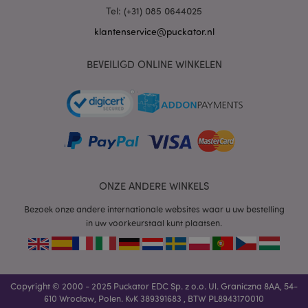
.www.puckator.nl
Tel: (+31) 085 0644025
klantenservice@puckator.nl
BEVEILIGD ONLINE WINKELEN
mage-cache-sessid
1
Adobe Inc.
www.puckator.nl
ONZE ANDERE WINKELS
Bezoek onze andere internationale websites waar u uw bestelling
in uw voorkeurstaal kunt plaatsen.
_GRECAPTCHA
6 m
Google LLC
www.google.com
Copyright © 2000 - 2025 Puckator EDC Sp. z o.o. Ul. Graniczna 8AA, 54-
610 Wrocław, Polen. KvK 389391683 , BTW PL8943170010