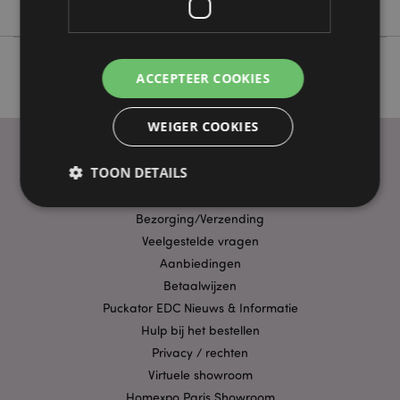
ACCEPTEER COOKIES
WEIGER COOKIES
TOON DETAILS
PRAKTISCHE LINKS
Bezorging/Verzending
Veelgestelde vragen
Strikt noodzakelijke
Prestatie
Gerichte
Aanbiedingen
Functionaliteits
Betaalwijzen
Strikt noodzakelijke cookies maken
Puckator EDC Nieuws & Informatie
kernfunctionaliteit van de website mogelijk, zoals
Hulp bij het bestellen
gebruikersaanmelding en accountbeheer. Zonder
strikt noodzakelijke cookies kan de website niet
Privacy / rechten
goed gebruikt worden.
Virtuele showroom
Provider
/
Naam
Verv
Homexpo Paris Showroom
Domein