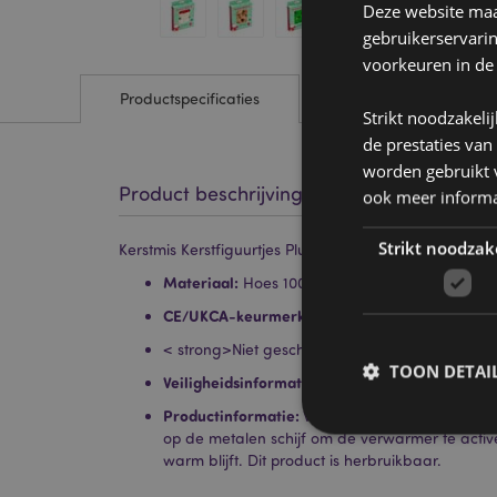
Deze website maak
gebruikerservari
voorkeuren in de
Productspecificaties
Strikt noodzakeli
de prestaties van
worden gebruikt v
Product beschrijving
ook meer informa
Strikt noodzak
Kerstmis Kerstfiguurtjes Pluche Handwarmer
Materiaal:
Hoes 100% polyester - Kunststof bi
CE/UKCA-keurmerk:
Ja
< strong>Niet geschikt voor: 0 - 3 jaar
TOON DETAI
Veiligheidsinformatie:
Voldoet aan de Britse n
Productinformatie:
Wordt geleverd met volledig
op de metalen schijf om de verwarmer te activ
warm blijft. Dit product is herbruikbaar.