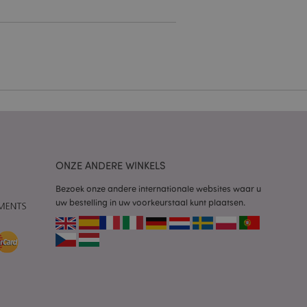
g en accountbeheer.
 door de Cookie-
ookievoorkeuren
n. De cookie-banner
oodzakelijk om
wordt gebruikt door
te markeren dat de
oor een gebruiker is
Het maakt het
ONZE ANDERE WINKELS
ersies van dezelfde
aan, bijvoorbeeld
Bezoek onze andere internationale websites waar u
uw bestelling in uw voorkeurstaal kunt plaatsen.
 om het cachen van
rgemakkelijken om
en.
plicaties op basis
identificator voor
ordt gebruikt om
ssies te
al gesproken een
mmer, hoe het