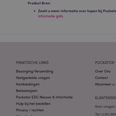
Product Bron:
Strikt noodzakelijke
Zonder strikt noodza
Zoekt u meer informatie over kopen bij Puckat
informatie gids.
Naam
CookieScriptConse
X-Magento-Vary
PRAKTISCHE LINKS
PUCKATOR 
Bezorging/Verzending
Over Ons
Veelgestelde vragen
Contact
mage-cache-storag
Aanbiedingen
Abonneer u 
Betaalwijzen
PHPSESSID
Puckator EDC Nieuws & Informatie
KLANTENSE
Hulp bij het bestellen
Voor vragen 
Privacy / rechten
Tel: (+31) 0