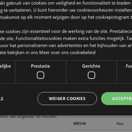
t gebruik van cookies om veiligheid en functionaliteit te bieden
ng te verbeteren. U kunt hieronder uw cookievoorkeuren instelle
 toekomst op elk moment wijzigen door op het cookiepictogram t
jke cookies zijn essentieel voor de werking van de site. Prestatiec
 de site. Functionaliteitscookies maken extra functies mogelijk. T
oor het personaliseren van advertenties en het bijhouden van an
Product eigenschappen
tie bekijken in ons
Meer over ons cookiebeleid
Meer
Afmetingen
Hoogte 
elijke
Prestatie
Gerichte
Fun
informatie
Barcode
nnenkant
5055071
Hoeveelheid karton
48
LS
WEIGER COOKIES
ACCEPTE
Gewicht (kg)
0.09900
orm BS 8433
e instructies voor gebruik. Klik
SALE
Nee
eren, die ongeveer 30 minuten
NIEUW
Nee
Strikt noodzakelijke
Prestatie
Gerichte
Functionaliteits