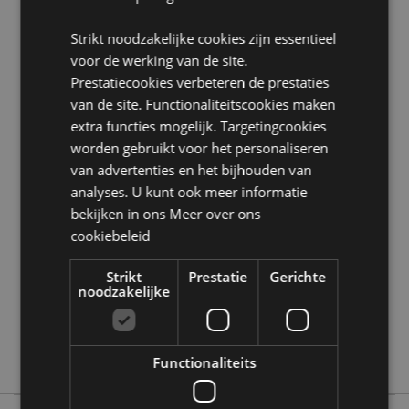
EN71:
Ja
Strikt noodzakelijke cookies zijn essentieel
Product Bron:
voor de werking van de site.
Zoekt u meer informatie over kopen bij Puckator?
Prestatiecookies verbeteren de prestaties
Lees dan onze
klanten informatie gids.
van de site. Functionaliteitscookies maken
extra functies mogelijk. Targetingcookies
worden gebruikt voor het personaliseren
Product eigenschappen
van advertenties en het bijhouden van
Meer
Hoogte 3cm Breedte 3cm Diepte 3cm
analyses. U kunt ook meer informatie
informatie
5055071796562
bekijken in ons
Meer over ons
576
cookiebeleid
0.028000
Strikt
Prestatie
Gerichte
Ja
noodzakelijke
Nee
Nee
Adoramals
Functionaliteits