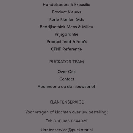
CookieScriptConsent
1 
CookieScript
Handelsbeurs & Expositie
.puckator.nl
Product Nieuws
Korte Klanten Gids
Bedrijfsethiek Mens & Milieu
Prijsgarantie
Product feed & Foto's
X-Magento-Vary
1 dag
Adobe Inc.
www.puckator.nl
CPNP Referentie
PUCKATOR TEAM
Privacybeleid van
Google
Over Ons
Contact
Abonneer u op de nieuwsbrief
mage-cache-storage
1
Adobe Inc.
www.puckator.nl
KLANTENSERVICE
Voor vragen of klachten over uw bestelling;
Tel: (+31) 085 0644025
PHPSESSID
1 dag
PHP.net
.www.puckator.nl
klantenservice@puckator.nl