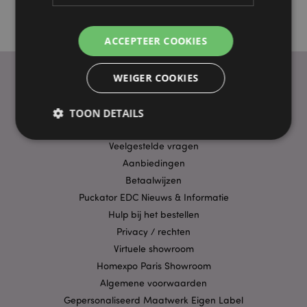
ACCEPTEER COOKIES
WEIGER COOKIES
PRAKTISCHE LINKS
TOON DETAILS
Bezorging/Verzending
Veelgestelde vragen
Aanbiedingen
Strikt noodzakelijke
Prestatie
Gerichte
Betaalwijzen
Functionaliteits
Puckator EDC Nieuws & Informatie
Strikt noodzakelijke cookies maken
Hulp bij het bestellen
kernfunctionaliteit van de website mogelijk, zoals
Privacy / rechten
gebruikersaanmelding en accountbeheer. Zonder
strikt noodzakelijke cookies kan de website niet
Virtuele showroom
goed gebruikt worden.
Homexpo Paris Showroom
Provider
/
Naam
Verv
Algemene voorwaarden
Domein
Gepersonaliseerd Maatwerk Eigen Label