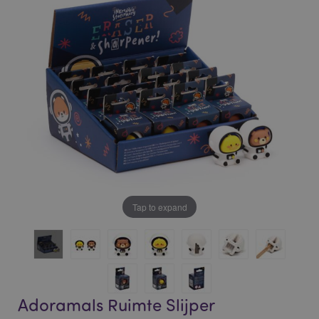
of
of
the
the
images
images
gallery
gallery
Tap to expand
Adoramals Ruimte Slijper