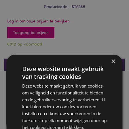
Productcode - STA365
Log in om onze prijzen te bekijken
Toegang tot prijzen
6912 op voorraad
×
Productspecificaties
Deze website maakt gebruik
van tracking cookies
Product beschrijving
Deze website maakt gebruik van cookies
om veiligheid en functionaliteit te bieden
Adoramals Ruimte Slijper
en de gebruikerservaring te verbeteren. U
Materiaal:
Plastic (ABS), PVC, metaal (RVS)
kunt hieronder uw cookievoorkeuren
instellen en u kunt uw voorkeuren in de
CE/UKCA keurmerk:
Ja
toekomst op elk moment wijzigen door op
Niet geschikt voor:
0 - 3 jaar
het cookiepictogram te klikken.