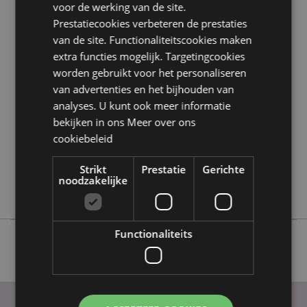
voor de werking van de site.
Prestatiecookies verbeteren de prestaties
Product eigenschappen
van de site. Functionaliteitscookies maken
extra functies mogelijk. Targetingcookies
Meer
Hoogte 6cm Breedte 4cm Diepte 4cm
informatie
worden gebruikt voor het personaliseren
5055071512063
van advertenties en het bijhouden van
144
analyses. U kunt ook meer informatie
0.019000
bekijken in ons
Meer over ons
Nee
cookiebeleid
Nee
Strikt
Prestatie
Gerichte
Nee
noodzakelijke
Adoramals
Functionaliteits