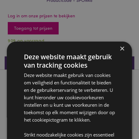
Productcode - SPON48
Log in om onze prijzen te bekijken
Toegang tot prijzen
909 op voorraad
×
Deze website maakt gebruik
Productspecificaties
van tracking cookies
Deze website maakt gebruik van cookies
Product beschrijving
om veiligheid en functionaliteit te bieden
en de gebruikerservaring te verbeteren. U
kunt hieronder uw cookievoorkeuren
Adoramals Astra de Eenhoorn Make up Blender Spons
instellen en u kunt uw voorkeuren in de
Materiaal:
Polyurethaan
toekomst op elk moment wijzigen door op
het cookiepictogram te klikken.
Product Bron:
Zoekt u meer informatie over kopen bij Puckator?
Strikt noodzakelijke cookies zijn essentieel
Lees dan onze
klanten informatie gids.