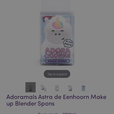
of
of
the
the
images
images
gallery
gallery
Tap to expand
Adoramals Astra de Eenhoorn Make
up Blender Spons