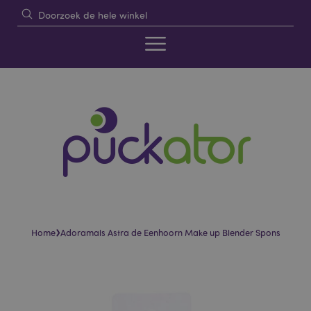
›
Home
Adoramals Astra de Eenhoorn Make up Blender Spons
Skip
Skip
to
to
the
the
end
beginning