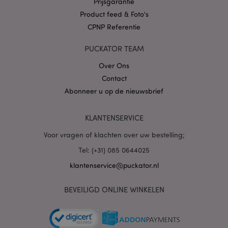
Prijsgarantie
Product feed & Foto's
CPNP Referentie
X-Magento-Vary
1 dag
Adobe Inc.
PUCKATOR TEAM
www.puckator.nl
Over Ons
Privacybeleid van
Contact
Google
Abonneer u op de nieuwsbrief
KLANTENSERVICE
mage-cache-storage
1
Adobe Inc.
Voor vragen of klachten over uw bestelling;
www.puckator.nl
Tel: (+31) 085 0644025
klantenservice@puckator.nl
PHPSESSID
1 dag
PHP.net
.www.puckator.nl
BEVEILIGD ONLINE WINKELEN