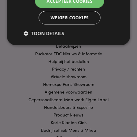
ACCEPTEER COOKIES
PRAKTISCHE LINKS
WEIGER COOKIES
Bezorging/Verzending
Veelgestelde vragen
TOON DETAILS
Aanbiedingen
Betaalwijzen
Puckator EDC Nieuws & Informatie
Strikt noodzakelijke
Prestatie
Gerichte
Hulp bij het bestellen
Functionaliteits
Privacy / rechten
Virtuele showroom
Strikt noodzakelijke cookies maken
kernfunctionaliteit van de website mogelijk, zoals
Homexpo Paris Showroom
gebruikersaanmelding en accountbeheer. Zonder
Algemene voorwaarden
strikt noodzakelijke cookies kan de website niet
goed gebruikt worden.
Gepersonaliseerd Maatwerk Eigen Label
Provider
/
Handelsbeurs & Expositie
Naam
Verv
Domein
Product Nieuws
CookieScriptConsent
1 
CookieScript
Korte Klanten Gids
.puckator.nl
Bedrijfsethiek Mens & Milieu