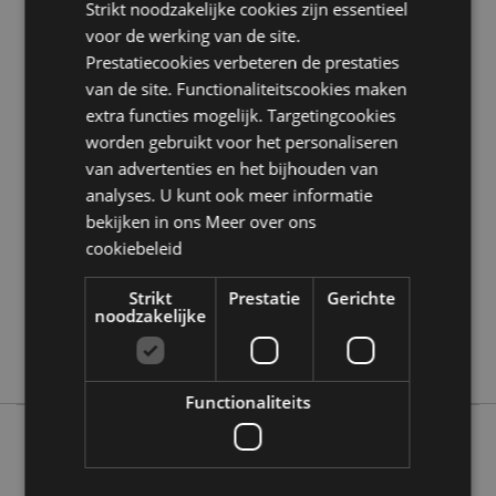
Strikt noodzakelijke cookies zijn essentieel
Zoekt u meer informatie over kopen bij Puckator?
voor de werking van de site.
Lees dan onze
klanten informatie gids.
Prestatiecookies verbeteren de prestaties
van de site. Functionaliteitscookies maken
extra functies mogelijk. Targetingcookies
Product eigenschappen
worden gebruikt voor het personaliseren
Meer
Hoogte 8.5cm Breedte 6cm Diepte 0.1cm
van advertenties en het bijhouden van
informatie
Pacchetto 9x6.5x2.5cm
analyses. U kunt ook meer informatie
5055071508455
bekijken in ons
Meer over ons
120
cookiebeleid
0.112000
Nee
Strikt
Prestatie
Gerichte
noodzakelijke
Nee
Nee
Functionaliteits