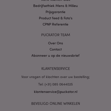
Bedrijfsethiek Mens & Milieu
Prijsgarantie
Product feed & Foto's
CPNP Referentie
X-Magento-Vary
1 dag
Adobe Inc.
www.puckator.nl
PUCKATOR TEAM
Over Ons
Privacybeleid van
Google
Contact
Abonneer u op de nieuwsbrief
KLANTENSERVICE
mage-cache-storage
1
Adobe Inc.
www.puckator.nl
Voor vragen of klachten over uw bestelling;
Tel: (+31) 085 0644025
klantenservice@puckator.nl
PHPSESSID
1 dag
PHP.net
.www.puckator.nl
BEVEILIGD ONLINE WINKELEN