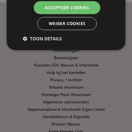
ACCEPTEER COOKIES
WEIGER COOKIES
PRAKTISCHE LINKS
Bezorging/Verzending
TOON DETAILS
Veelgestelde vragen
Aanbiedingen
Betaalwijzen
Strikt noodzakelijke
Prestatie
Gerichte
Puckator EDC Nieuws & Informatie
Functionaliteits
Hulp bij het bestellen
Privacy / rechten
Strikt noodzakelijke cookies maken
kernfunctionaliteit van de website mogelijk, zoals
Virtuele showroom
gebruikersaanmelding en accountbeheer. Zonder
Homexpo Paris Showroom
strikt noodzakelijke cookies kan de website niet
goed gebruikt worden.
Algemene voorwaarden
Gepersonaliseerd Maatwerk Eigen Label
Provider
/
Naam
Verv
Domein
Handelsbeurs & Expositie
CookieScriptConsent
1 
CookieScript
Product Nieuws
.puckator.nl
Korte Klanten Gids