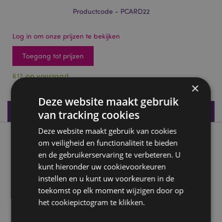
Productcode - PCARD22
Log in om onze prijzen te bekijken
Toegang tot prijzen
612 op voorraad
×
Deze website maakt gebruik
Productspecificaties
van tracking cookies
Deze website maakt gebruik van cookies
Product beschrijving
om veiligheid en functionaliteit te bieden
en de gebruikerservaring te verbeteren. U
kunt hieronder uw cookievoorkeuren
Coastal Kust Speelkaarten Kaartspel
instellen en u kunt uw voorkeuren in de
Materiaal:
Karton en papier
toekomst op elk moment wijzigen door op
Aantal speelkaarten in kaartspel:
52 plus 2 jokers
het cookiepictogram te klikken.
Product Bron: