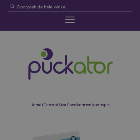
›
Home
Coastal Kust Speelkaarten Kaartspel
Skip
Skip
to
to
the
the
end
beginning