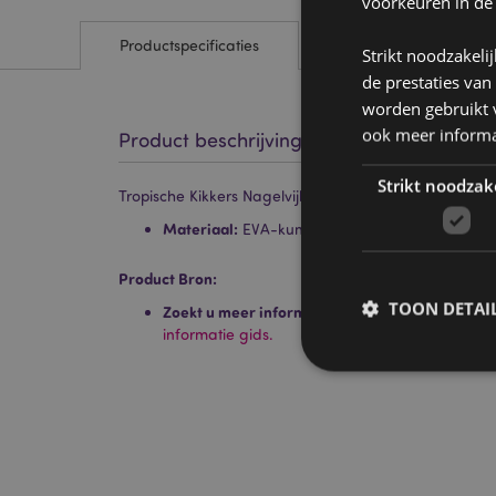
voorkeuren in de
Productspecificaties
Strikt noodzakeli
de prestaties van
worden gebruikt v
ook meer informa
Product beschrijving
Strikt noodzak
Tropische Kikkers Nagelvijl
Materiaal:
EVA-kunststof, polypropyleen en pa
Product Bron:
TOON DETAI
Zoekt u meer informatie over kopen bij Puckat
informatie gids.
Strikt noodzakelijke
Zonder strikt noodza