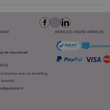
Provider
/
Vervaldatum
Omschrijving
Domein
nt
1 maand
Deze cookie wordt gebruikt
CookieScript
Script.com-service om de c
.puckator.nl
van bezoekers te onthoude
van Cookie-Script.com is n
correct te werken.
TEAM
BEVEILIGD ONLINE WINKELEN
1 dag 16 uur
De X-Magento-Vary-cookie 
Adobe Inc.
het Magento 2-systeem om 
www.puckator.nl
versie van een pagina die d
aangevraagd, is gewijzigd. 
Privacybeleid van Google
mogelijk om verschillende v
pagina in de cache op te sl
op de nieuwsbrief
Varnish.
e
1 dag
Deze cookie wordt gebruikt
Adobe Inc.
RVICE
inhoud in de browser te ve
www.puckator.nl
pagina's sneller te laten lad
of klachten over uw bestelling;
1 dag 16 uur
Cookie gegenereerd door ap
PHP.net
van de PHP-taal. Dit is een 
.www.puckator.nl
85 0644025
algemene doeleinden die w
variabelen van gebruikersse
ce@puckator.nl
onderhouden. Het is norma
willekeurig gegenereerd nu
wordt gebruikt, kan specifiek
maar een goed voorbeeld i
een ingelogde status voor e
pagina's.