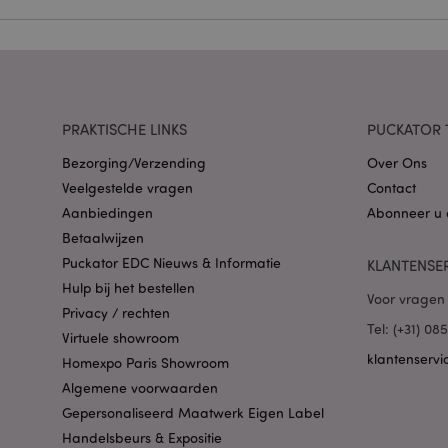
Naam
CookieScriptConse
PRAKTISCHE LINKS
PUCKATOR 
X-Magento-Vary
Bezorging/Verzending
Over Ons
Veelgestelde vragen
Contact
Aanbiedingen
Abonneer u 
Betaalwijzen
mage-cache-storag
Puckator EDC Nieuws & Informatie
KLANTENSE
Hulp bij het bestellen
Voor vragen 
PHPSESSID
Privacy / rechten
Tel: (+31) 0
Virtuele showroom
klantenservi
Homexpo Paris Showroom
Algemene voorwaarden
Gepersonaliseerd Maatwerk Eigen Label
Handelsbeurs & Expositie