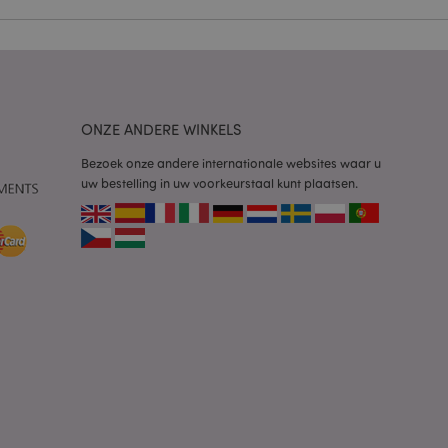
 door de Cookie-
ookievoorkeuren
n. De cookie-banner
oodzakelijk om
ONZE ANDERE WINKELS
wordt gebruikt door
te markeren dat de
Bezoek onze andere internationale websites waar u
oor een gebruiker is
uw bestelling in uw voorkeurstaal kunt plaatsen.
Het maakt het
ersies van dezelfde
aan, bijvoorbeeld
 om het cachen van
rgemakkelijken om
en.
plicaties op basis
identificator voor
ordt gebruikt om
ssies te
al gesproken een
mmer, hoe het
 zijn voor de site,
s het behouden van
en gebruiker tussen