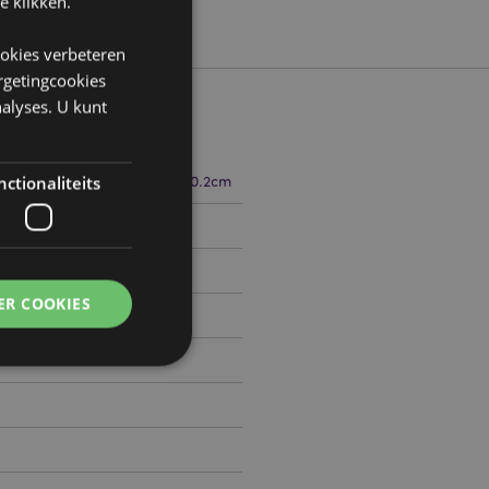
e klikken.
ookies verbeteren
argetingcookies
alyses. U kunt
17.5cm Breedte 2cm Diepte 0.2cm
ctionaliteits
1509438
ER COOKIES
0
g en accountbeheer.