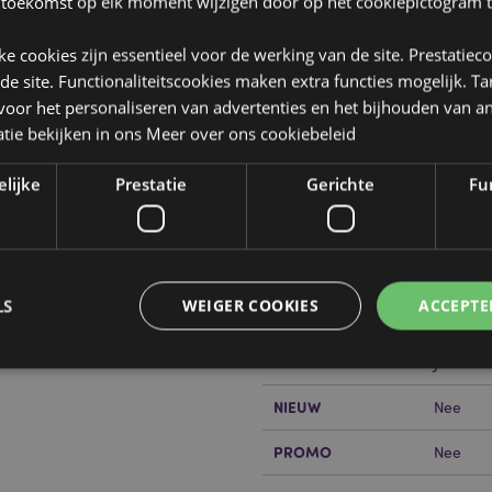
 toekomst op elk moment wijzigen door op het cookiepictogram t
jke cookies zijn essentieel voor de werking van de site. Prestatiec
 de site. Functionaliteitscookies maken extra functies mogelijk. T
oor het personaliseren van advertenties en het bijhouden van an
tie bekijken in ons
Meer over ons cookiebeleid
Product eigenschappen
Meer
Afmetingen
Hoogte 
elijke
Prestatie
Gerichte
Fun
informatie
Barcode
pier
505507
Hoeveelheid karton
480
LS
WEIGER COOKIES
ACCEPTE
or?
Lees dan onze
klanten
Gewicht (kg)
0.01200
SALE
Ja
NIEUW
Nee
Strikt noodzakelijke
Prestatie
Gerichte
Functionaliteits
PROMO
Nee
 cookies maken kernfunctionaliteit van de website mogelijk, zoals gebruikersaanmeldin
kelijke cookies kan de website niet goed gebruikt worden.