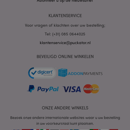
Abonneer u op de nieuwsbrief
PHPSESSID
1 dag
PHP.net
KLANTENSERVICE
.www.puckator.nl
Voor vragen of klachten over uw bestelling;
Tel: (+31) 085 0644025
klantenservice@puckator.nl
BEVEILIGD ONLINE WINKELEN
mage-cache-sessid
1
Adobe Inc.
www.puckator.nl
ONZE ANDERE WINKELS
Bezoek onze andere internationale websites waar u uw bestelling
in uw voorkeurstaal kunt plaatsen.
_GRECAPTCHA
6 m
Google LLC