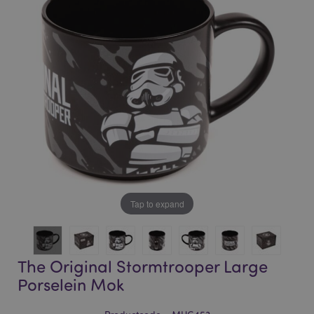
of
of
the
the
images
images
gallery
gallery
Tap to expand
The Original Stormtrooper Large
Porselein Mok