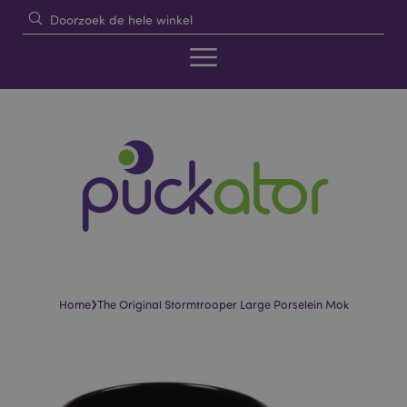
›
Home
The Original Stormtrooper Large Porselein Mok
Skip
Skip
to
to
the
the
end
beginning