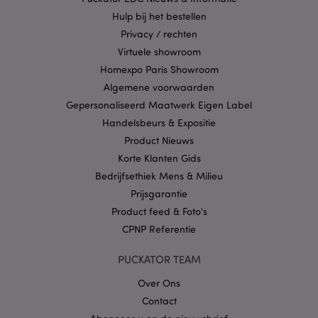
goed gebruikt worden.
Hulp bij het bestellen
Provider
/
Naam
Verv
Privacy / rechten
Domein
Virtuele showroom
CookieScriptConsent
1 
CookieScript
.puckator.nl
Homexpo Paris Showroom
Algemene voorwaarden
Gepersonaliseerd Maatwerk Eigen Label
Handelsbeurs & Expositie
Product Nieuws
X-Magento-Vary
1 dag
Adobe Inc.
Korte Klanten Gids
www.puckator.nl
Bedrijfsethiek Mens & Milieu
Prijsgarantie
Privacybeleid van
Product feed & Foto's
Google
CPNP Referentie
PUCKATOR TEAM
mage-cache-storage
1
Adobe Inc.
Over Ons
www.puckator.nl
Contact