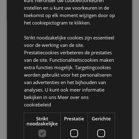
kunt hieronder uw cookievoorkeuren
Volume:
TBC
instellen en u kunt uw voorkeuren in de
Licentie-informatie:
Dit product is volledig
toekomst op elk moment wijzigen door op
gelicentieerd en kan wereldwijd worden verkocht,
het cookiepictogram te klikken.
behalve in de VS. Wanneer u zich buiten deze
gebieden bevindt, koop dit product dan niet. Als u dit
Strikt noodzakelijke cookies zijn essentieel
product toch koopt, dan wordt het door ons van uw
voor de werking van de site.
bestelling verwijderd. Als u meer informatie nodig
heeft, vraag dan onze klantenservice.
Prestatiecookies verbeteren de prestaties
van de site. Functionaliteitscookies maken
Product Bron:
extra functies mogelijk. Targetingcookies
worden gebruikt voor het personaliseren
Zoekt u meer informatie over kopen bij Puckator?
Lees dan onze
klanten informatie gids.
van advertenties en het bijhouden van
analyses. U kunt ook meer informatie
bekijken in ons
Meer over ons
Product eigenschappen
cookiebeleid
Meer
Hoogte 9cm Breedte 14cm Diepte 9.5cm
informatie
Strikt
Prestatie
Gerichte
5055071798306
noodzakelijke
24
0.482000